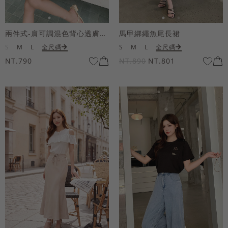
兩件式-肩可調混色背心透膚上衣套組
馬甲綁繩魚尾長裙
S
M
L
全尺碼
S
M
L
全尺碼
NT.790
NT.890
NT.801