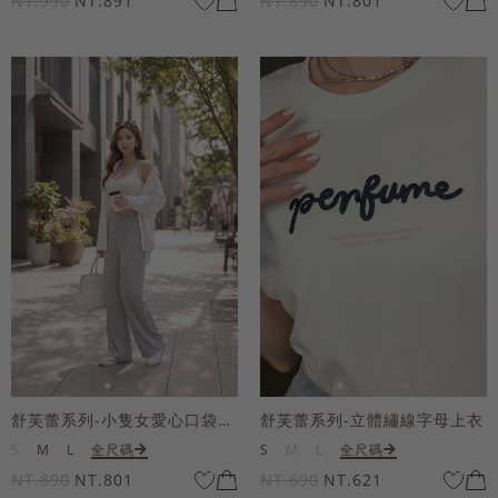
NT.990
NT.891
NT.890
NT.801
舒芙蕾系列-小隻女愛心口袋寬褲
舒芙蕾系列-立體繡線字母上衣
S
M
L
全尺碼
S
M
L
全尺碼
NT.890
NT.801
NT.690
NT.621