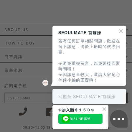
ABOUT US
SEOULMATE 首爾妹
若有任何訂單相關問題，歡迎在
About Us
HOW TO BUY
留下訊息，將於上班時間依序回
覆。
如何購買
門市資訊
📣避免重複留言，以免延後回覆
付款及配送
門市資訊
時間哦！
最新消息
📣因訊息量較大，還請大家耐心
會員常見問題
等候小編的回覆唷！
LINE官方會員活動
訂閱電子報
訂單常見問題
回覆至 SEOULMATE 首爾妹
JOIN
商品售後服務
✨加入贈＄１５０✨
電子發票
加入LINE 帳號
國外會員服務
09:30~12:00 13:00~18:30 / Mon - Fri(例假日除外)