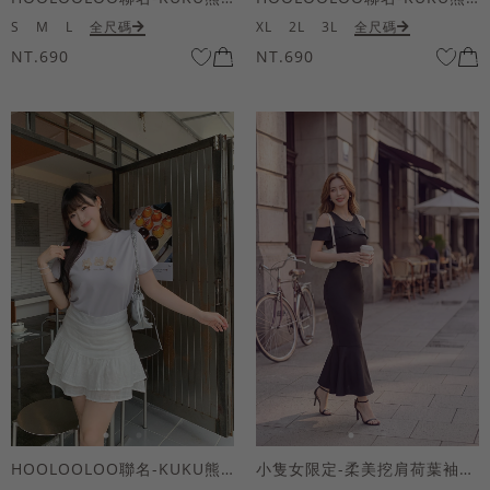
S
M
L
全尺碼
XL
2L
3L
全尺碼
NT.690
NT.690
HOOLOOLOO聯名-KUKU熊蝴蝶結短袖上衣
小隻女限定-柔美挖肩荷葉袖魚尾長洋裝