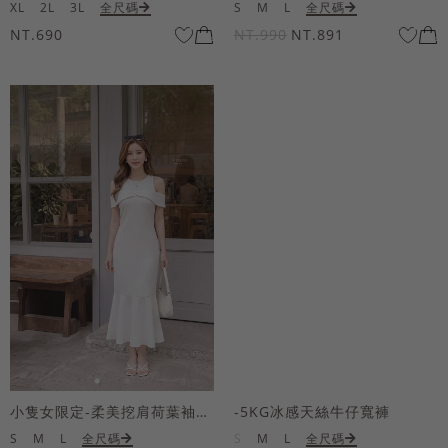
XL
2L
3L
全尺碼
S
M
L
全尺碼
NT.690
NT.990
NT.891
小隻女限定-柔美挖肩荷葉袖魚尾長洋裝
-5KG冰感天絲牛仔寬褲
S
M
L
全尺碼
S
M
L
全尺碼