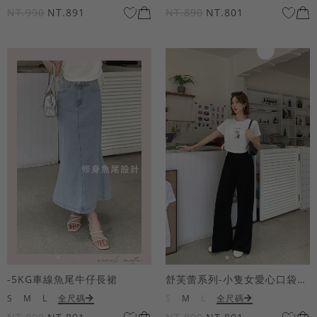
NT.990
NT.891
NT.890
NT.801
-5KG車線魚尾牛仔長裙
舒芙蕾系列-小隻女愛心口袋寬褲
S
M
L
全尺碼
S
M
L
全尺碼