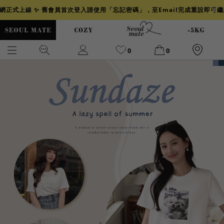
官網正式上線 ✨ 舊會員首次登入請使用「忘記密碼」，至Email完成重設即可
0
0
爆乳
背心
洋裝
舒芙蕾
小香風
透膚
小香
牛仔
襯衫
褲裙
牛仔裙
冰感
涼感