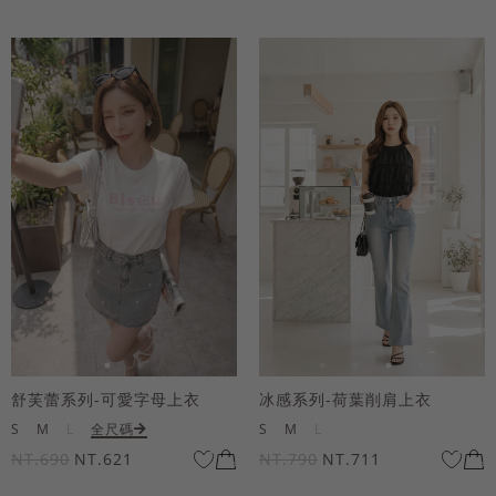
舒芙蕾系列-可愛字母上衣
冰感系列-荷葉削肩上衣
S
M
L
全尺碼
S
M
L
NT.690
NT.621
NT.790
NT.711