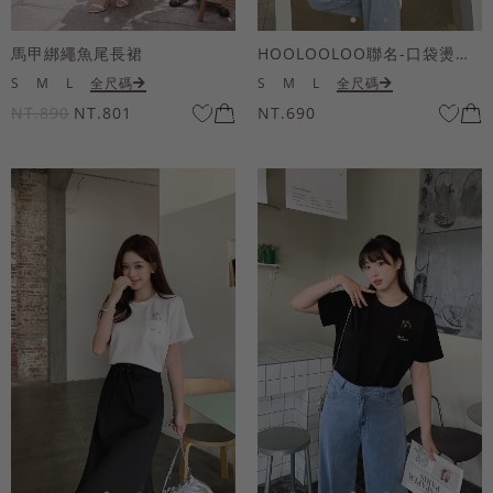
馬甲綁繩魚尾長裙
HOOLOOLOO聯名-口袋燙金KUKU熊短袖上衣
S
M
L
全尺碼
S
M
L
全尺碼
NT.890
NT.801
NT.690