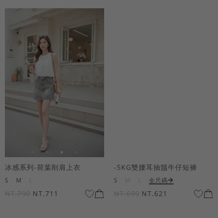
冰感系列-荷葉削肩上衣
-5KG雙腰耳抽鬚牛仔短褲
S
M
L
S
M
L
全尺碼
NT.790
NT.711
NT.690
NT.621