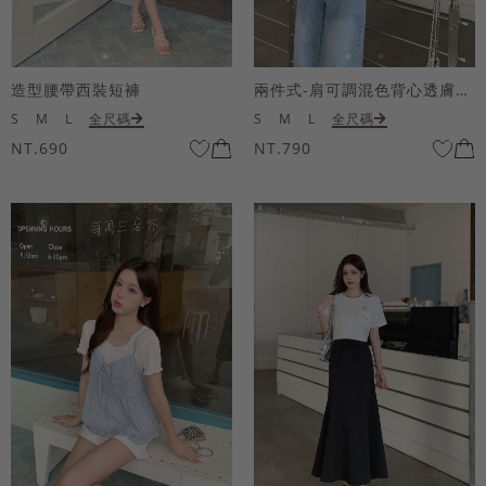
造型腰帶西裝短褲
兩件式-肩可調混色背心透膚上衣套組
S
M
L
全尺碼
S
M
L
全尺碼
NT.690
NT.790