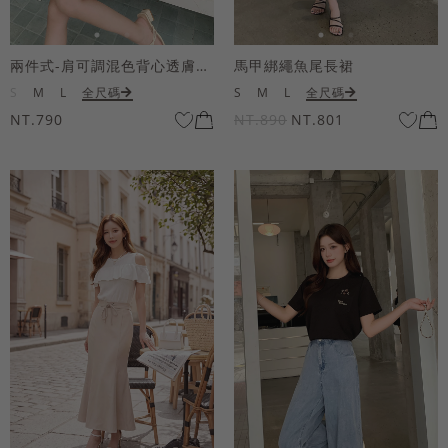
兩件式-肩可調混色背心透膚上衣套組
馬甲綁繩魚尾長裙
S
M
L
全尺碼
S
M
L
全尺碼
NT.790
NT.890
NT.801