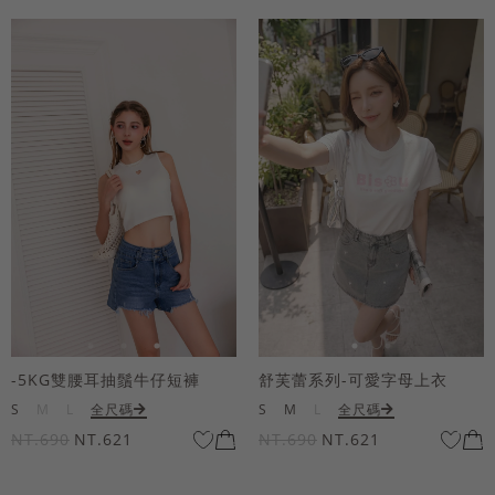
-5KG雙腰耳抽鬚牛仔短褲
舒芙蕾系列-可愛字母上衣
S
M
L
全尺碼
S
M
L
全尺碼
NT.690
NT.621
NT.690
NT.621