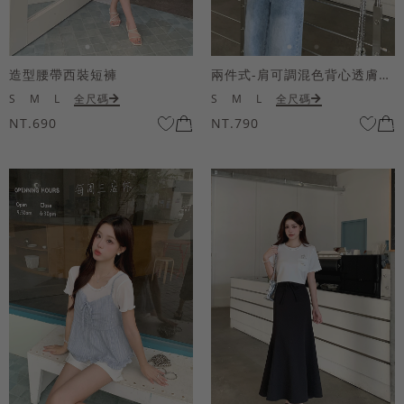
造型腰帶西裝短褲
兩件式-肩可調混色背心透膚上衣套組
S
M
L
全尺碼
S
M
L
全尺碼
NT.690
NT.790