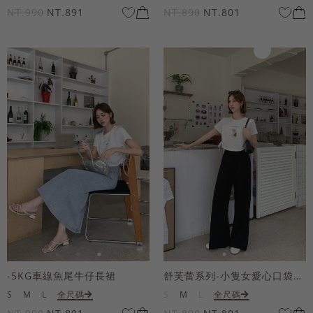
NT.990
NT.891
NT.890
NT.801
-5KG車線魚尾牛仔長裙
舒芙蕾系列-小隻女愛心口袋寬褲
S
M
L
全尺碼
S
M
L
全尺碼