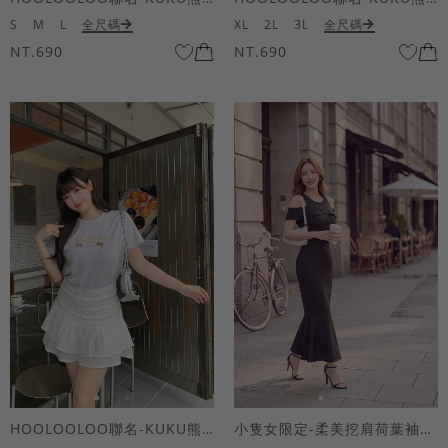
S
M
L
全尺碼
XL
2L
3L
全尺碼
NT.690
NT.690
HOOLOOLOO聯名-KUKU熊蝴蝶結短袖上衣
小隻女限定-柔美挖肩荷葉袖魚尾長洋裝