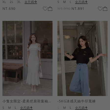
XL
2L
3L
全尺碼
S
M
L
全尺碼
NT.690
NT.990
NT.891
小隻女限定-柔美挖肩荷葉袖魚尾長洋裝
-5KG冰感天絲牛仔寬褲
S
M
L
全尺碼
S
M
L
全尺碼