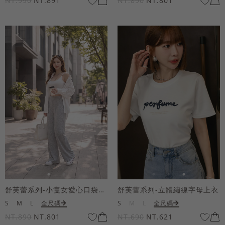
NT.990
NT.891
NT.890
NT.801
舒芙蕾系列-小隻女愛心口袋寬褲
舒芙蕾系列-立體繡線字母上衣
S
M
L
全尺碼
S
M
L
全尺碼
NT.890
NT.801
NT.690
NT.621