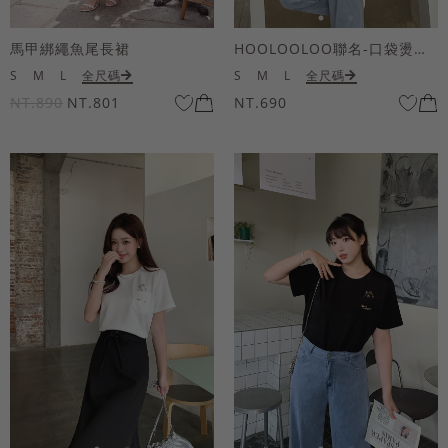
馬甲綁繩魚尾長裙
HOOLOOLOO聯名-口袋燙金KUKU熊短袖上衣
S
M
L
全尺碼
S
M
L
全尺碼
NT.890
NT.801
NT.690