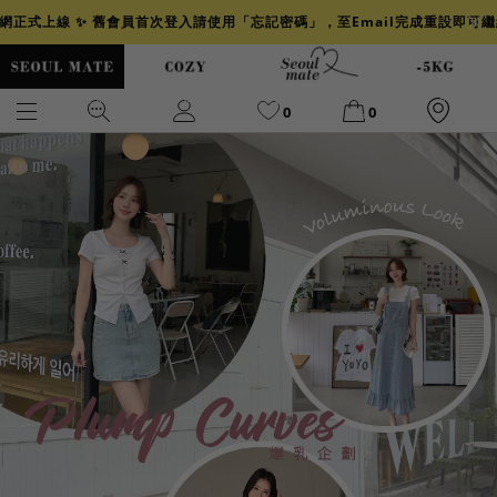
官網正式上線 ✨ 舊會員首次登入請使用「忘記密碼」，至Email完成重設即可
0
0
爆乳
背心
洋裝
舒芙蕾
小香風
透膚
小香
牛仔
襯衫
褲裙
牛仔裙
冰感
涼感