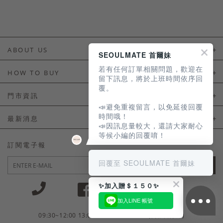
ABOUT US
SEOULMATE 首爾妹
若有任何訂單相關問題，歡迎在
About Us
HOW TO BUY
留下訊息，將於上班時間依序回
覆。
如何購買
門市資訊
📣避免重複留言，以免延後回覆
付款及配送
門市資訊
時間哦！
最新消息
📣因訊息量較大，還請大家耐心
會員常見問題
等候小編的回覆唷！
LINE官方會員活動
訂閱電子報
訂單常見問題
回覆至 SEOULMATE 首爾妹
JOIN
商品售後服務
✨加入贈＄１５０✨
電子發票
加入LINE 帳號
國外會員服務
09:30~12:00 13:00~18:30 / Mon - Fri(例假日除外)