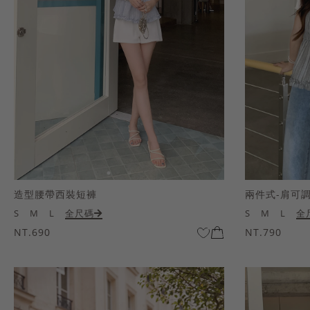
造型腰帶西裝短褲
兩件式-肩可
S
M
L
全尺碼
S
M
L
全
NT.690
NT.790