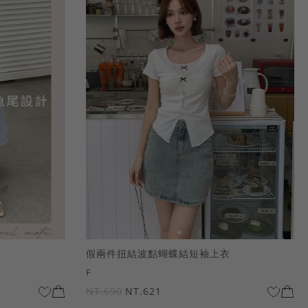
假兩件扭結波點蝴蝶結短袖上衣
F
NT.690
NT.621