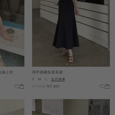
短袖上衣
馬甲綁繩魚尾長裙
S
M
L
全尺碼
NT.890
NT.801