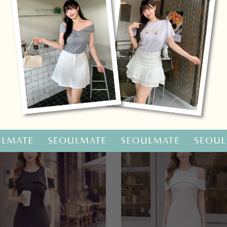
OO聯名-KUKU熊蝴蝶結短袖上衣
HOOLOOLOO聯名-KUKU
尺碼
S
M
L
全尺碼
NT.690