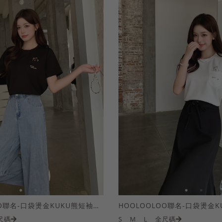
HOOLOOLOO聯名-口袋燙金KUKU熊短袖上衣
尺碼
S
M
L
全尺碼