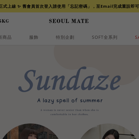
網正式上線 ✨ 舊會員首次登入請使用「忘記密碼」，至Email完成重設即
新商品
服飾
特別企劃
SOFT全系列
S
透膚
小香
牛仔
襯衫
褲裙
牛仔