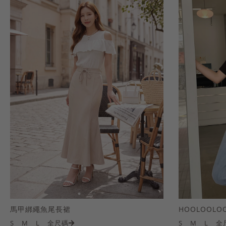
馬甲綁繩魚尾長裙
S
M
L
全尺碼
S
M
L
全