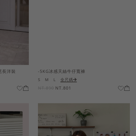
尾長洋裝
-5KG冰感天絲牛仔寬褲
S
M
L
全尺碼
NT.890
NT.801