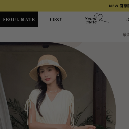
NEW 官
最
爆乳
背心
洋裝
舒芙蕾
小香風