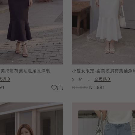
柔美挖肩荷葉袖魚尾長洋裝
小隻女限定-柔美挖肩荷葉袖魚
尺碼
S
M
L
全尺碼
91
NT.990
NT.891