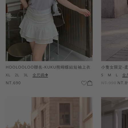
HOOLOOLOO聯名-KUKU熊蝴蝶結短袖上衣
小隻女限定-
XL
2L
3L
全尺碼
S
M
L
全
NT.690
NT.990
NT.8