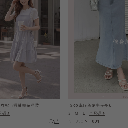
上衣配百搭抽繩短洋裝
-5KG車線魚尾牛仔長裙
尺碼
S
M
L
全尺碼
NT.990
NT.891