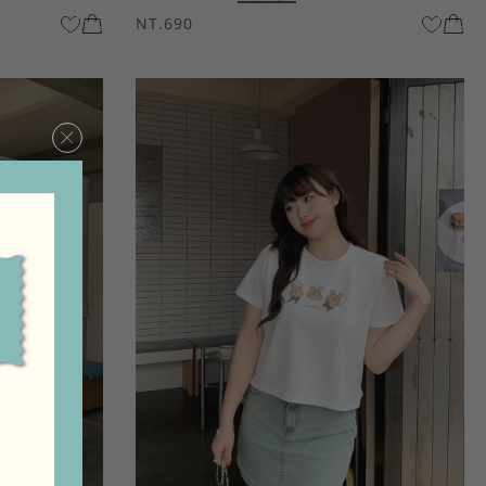
NT.690
×