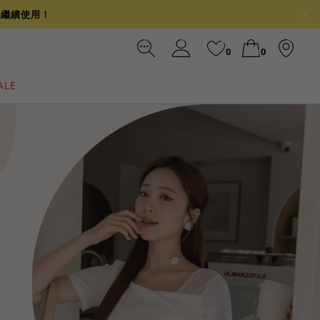
可繼續使用！
0
0
ALE
裙
冰感
涼感
前往結帳