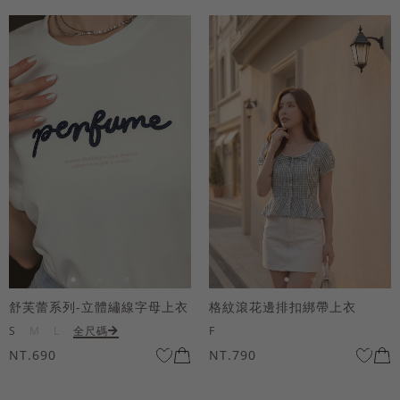
舒芙蕾系列-立體繡線字母上衣
格紋滾花邊排扣綁帶上衣
S
M
L
全尺碼
F
NT.690
NT.790