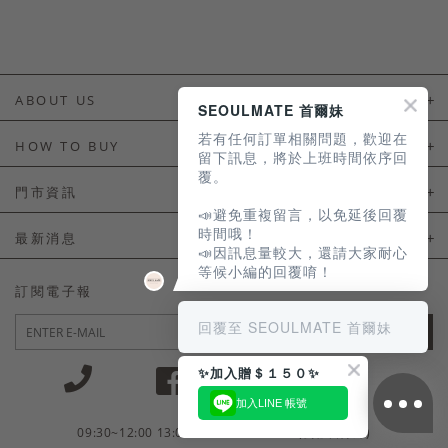
ABOUT US
SEOULMATE 首爾妹
若有任何訂單相關問題，歡迎在
About Us
HOW TO BUY
留下訊息，將於上班時間依序回
覆。
如何購買
門市資訊
📣避免重複留言，以免延後回覆
付款及配送
門市資訊
時間哦！
最新消息
📣因訊息量較大，還請大家耐心
會員常見問題
等候小編的回覆唷！
LINE官方會員活動
訂閱電子報
訂單常見問題
回覆至 SEOULMATE 首爾妹
JOIN
商品售後服務
✨加入贈＄１５０✨
電子發票
加入LINE 帳號
國外會員服務
09:30~12:00 13:00~18:30 / Mon - Fri(例假日除外)