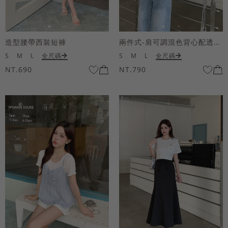
造型腰帶西裝短褲
兩件式-肩可調混色背心配透膚短袖上衣
S
M
L
全尺碼
S
M
L
全尺碼
NT.690
NT.790