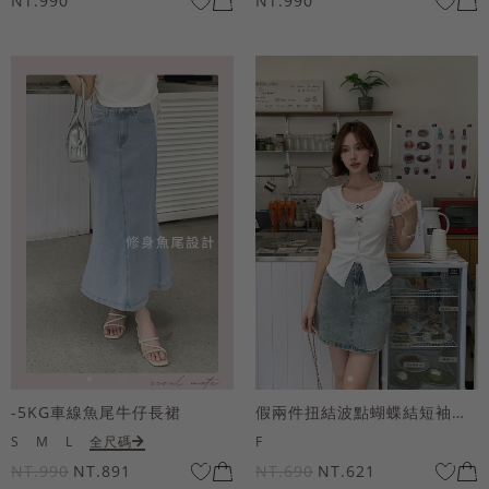
NT.990
NT.990
-5KG車線魚尾牛仔長裙
假兩件扭結波點蝴蝶結短袖上衣
S
M
L
全尺碼
F
NT.990
NT.891
NT.690
NT.621