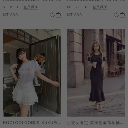
S
M
L
全尺碼
XL
2L
3L
全尺碼
NT.690
NT.690
HOOLOOLOO聯名-KUKU熊蝴蝶結短袖上衣
小隻女限定-柔美挖肩荷葉袖魚尾長洋裝