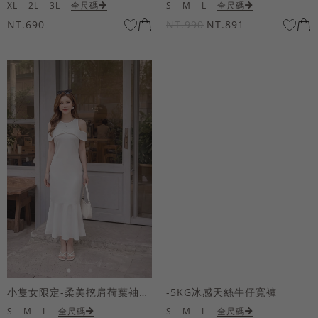
XL
2L
3L
全尺碼
S
M
L
全尺碼
NT.690
NT.990
NT.891
小隻女限定-柔美挖肩荷葉袖魚尾長洋裝
-5KG冰感天絲牛仔寬褲
S
M
L
全尺碼
S
M
L
全尺碼