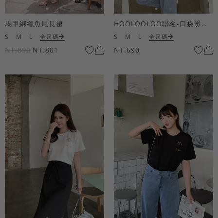
馬甲綁繩魚尾長裙
HOOLOOLOO聯名-口袋燙金KUKU熊短袖上衣
S
M
L
全尺碼
S
M
L
全尺碼
NT.890
NT.801
NT.690