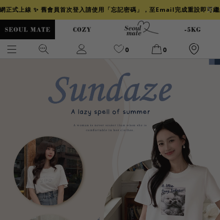
官網正式上線 ✨ 舊會員首次登入請使用「忘記密碼」，至Email完成重設即可
0
0
爆乳
背心
洋裝
舒芙蕾
小香風
透膚
小香
牛仔
襯衫
褲裙
牛仔裙
冰感
涼感