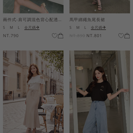
兩件式-肩可調混色背心配透膚短袖上衣
馬甲綁繩魚尾長裙
S
M
L
全尺碼
S
M
L
全尺碼
NT.790
NT.890
NT.801