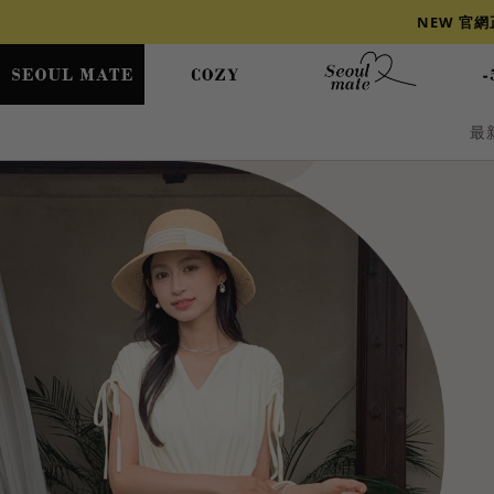
NEW 官
最
爆乳
背心
洋裝
舒芙蕾
小香風