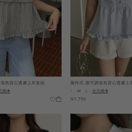
調混色背心透膚上衣套組
兩件式-肩可調混色背心透膚上
尺碼
S
M
L
全尺碼
NT.790