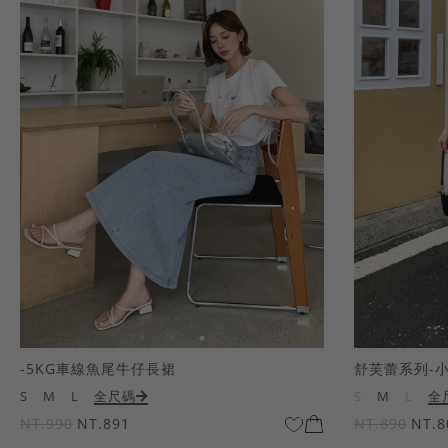
-5KG車線魚尾牛仔長裙
舒芙蕾系列-
S
M
L
全尺碼
S
M
L
全
NT.990
NT.891
NT.890
NT.8