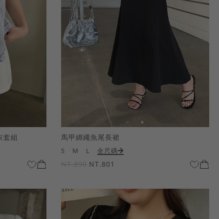
衣套組
馬甲綁繩魚尾長裙
S
M
L
全尺碼
NT.890
NT.801