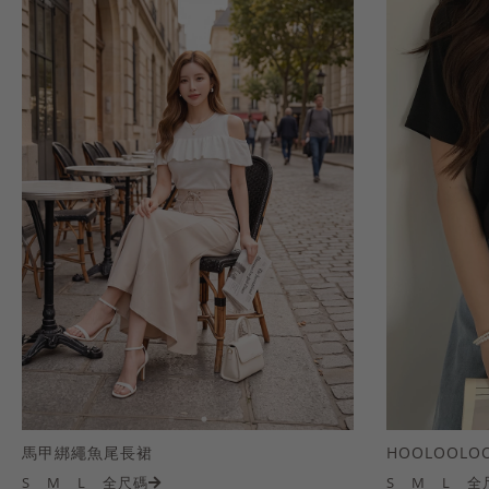
馬甲綁繩魚尾長裙
S
M
L
全尺碼
S
M
L
全