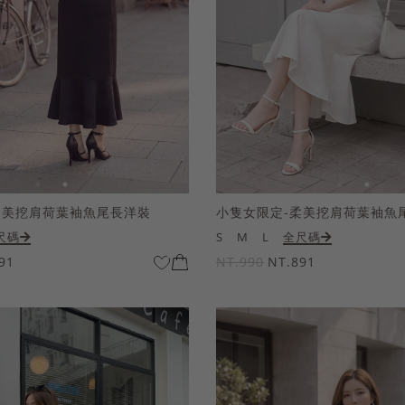
柔美挖肩荷葉袖魚尾長洋裝
小隻女限定-柔美挖肩荷葉袖魚
尺碼
S
M
L
全尺碼
91
NT.990
NT.891