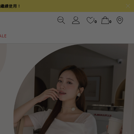
可繼續使用！
0
0
ALE
裙
冰感
涼感
前往結帳