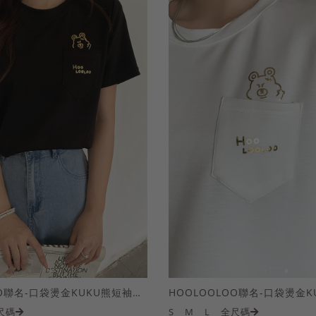
HOOLOOLOO聯名-口袋燙金KUKU熊短袖上衣
尺碼
S
M
L
全尺碼