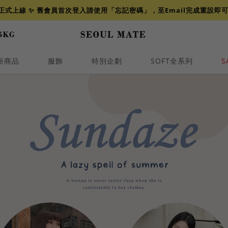
網正式上線 ✨ 舊會員首次登入請使用「忘記密碼」，至Email完成重設即
新商品
服飾
特別企劃
SOFT全系列
S
透膚
小香
牛仔
襯衫
褲裙
牛仔