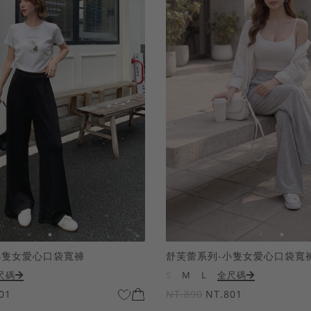
小隻女愛心口袋寬褲
舒芙蕾系列-小隻女愛心口袋寬
尺碼
S
M
L
全尺碼
01
NT.890
NT.801