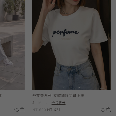
褲
舒芙蕾系列-立體繡線字母上衣
S
M
L
全尺碼
NT.690
NT.621