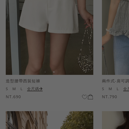
造型腰帶西裝短褲
兩件式-肩可
S
M
L
全尺碼
S
M
L
全
NT.690
NT.790