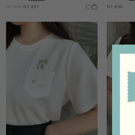
NT.890
NT.801
NT.690