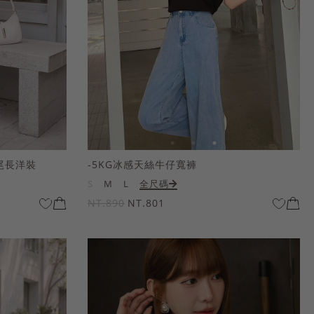
尾長洋裝
-5KG冰感天絲牛仔寬褲
S
M
L
全尺碼
NT.890
NT.801