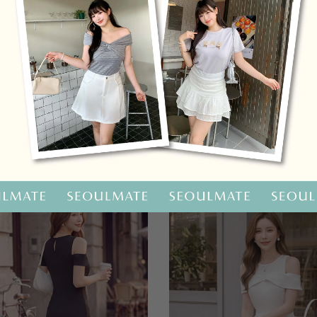
OO聯名-KUKU熊蝴蝶結短袖上衣
HOOLOOLOO聯名-KUKU
尺碼
S
M
L
全尺碼
NT.690