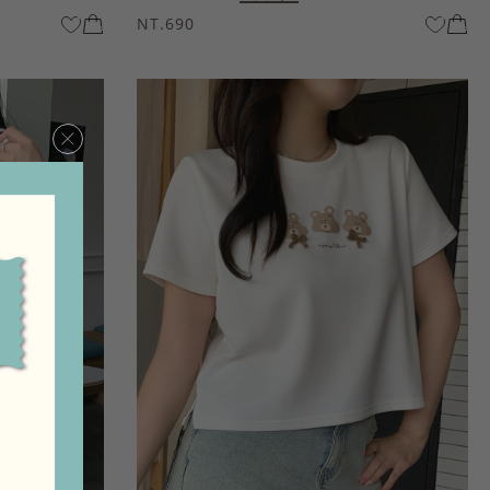
NT.690
×