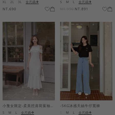
XL
2L
3L
全尺碼
S
M
L
全尺碼
NT.690
NT.990
NT.891
小隻女限定-柔美挖肩荷葉袖魚尾長洋裝
-5KG冰感天絲牛仔寬褲
S
M
L
全尺碼
S
M
L
全尺碼