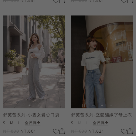
NT.990
NT.891
NT.890
NT.801
舒芙蕾系列-小隻女愛心口袋寬褲
舒芙蕾系列-立體繡線字母上衣
S
M
L
全尺碼
S
M
L
全尺碼
NT.890
NT.801
NT.690
NT.621