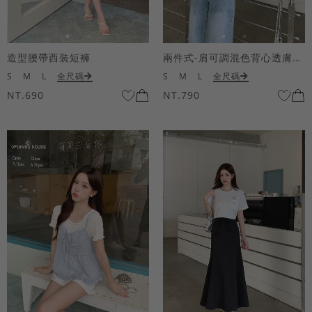
造型腰帶西裝短褲
兩件式-肩可調混色背心透膚上衣套組
S
M
L
全尺碼
S
M
L
全尺碼
NT.690
NT.790