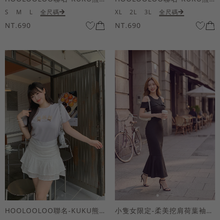
S
M
L
全尺碼
XL
2L
3L
全尺碼
NT.690
NT.690
HOOLOOLOO聯名-KUKU熊蝴蝶結短袖上衣
小隻女限定-柔美挖肩荷葉袖魚尾長洋裝