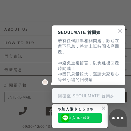
ABOUT US
SEOULMATE 首爾妹
若有任何訂單相關問題，歡迎在
About Us
HOW TO BUY
留下訊息，將於上班時間依序回
覆。
如何購買
門市資訊
📣避免重複留言，以免延後回覆
付款及配送
門市資訊
時間哦！
最新消息
📣因訊息量較大，還請大家耐心
會員常見問題
等候小編的回覆唷！
LINE官方會員活動
訂閱電子報
訂單常見問題
回覆至 SEOULMATE 首爾妹
JOIN
商品售後服務
✨加入贈＄１５０✨
電子發票
加入LINE 帳號
國外會員服務
09:30~12:00 13:00~18:30 / Mon - Fri(例假日除外)