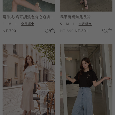
兩件式-肩可調混色背心透膚上衣套組
馬甲綁繩魚尾長裙
S
M
L
全尺碼
S
M
L
全尺碼
NT.790
NT.890
NT.801