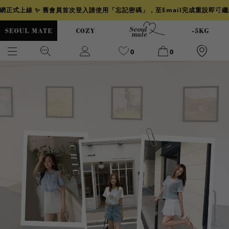
官網正式上線 ✨ 舊會員首次登入請使用「忘記密碼」，至Email完成重設即可
0
0
爆乳
背心
洋裝
舒芙蕾
小香風
透膚
小香
牛仔
襯衫
褲裙
牛仔裙
冰感
涼感