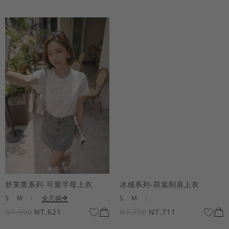
舒芙蕾系列-可愛字母上衣
冰感系列-荷葉削肩上衣
S
M
L
全尺碼
S
M
L
NT.690
NT.621
NT.790
NT.711