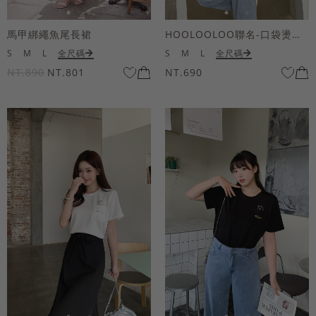
馬甲綁繩魚尾長裙
HOOLOOLOO聯名-口袋燙金KUKU熊短袖上衣
S
M
L
全尺碼
S
M
L
全尺碼
NT.890
NT.801
NT.690