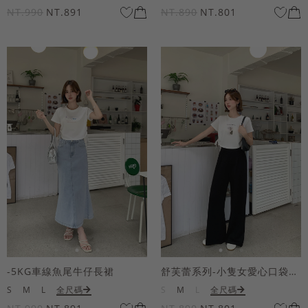
NT.990
NT.891
NT.890
NT.801
-5KG車線魚尾牛仔長裙
舒芙蕾系列-小隻女愛心口袋寬褲
S
M
L
全尺碼
S
M
L
全尺碼