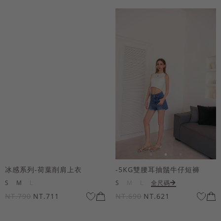
冰感系列-荷葉削肩上衣
-5KG雙腰耳抽鬚牛仔短褲
S
M
L
S
M
L
全尺碼
NT.790
NT.711
NT.690
NT.621