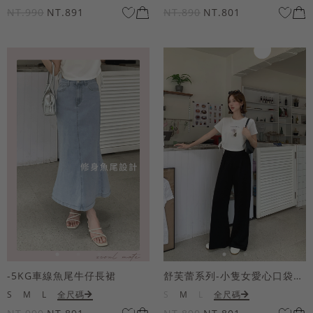
NT.990
NT.891
NT.890
NT.801
-5KG車線魚尾牛仔長裙
舒芙蕾系列-小隻女愛心口袋寬褲
S
M
L
全尺碼
S
M
L
全尺碼