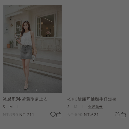
冰感系列-荷葉削肩上衣
-5KG雙腰耳抽鬚牛仔短褲
S
M
L
S
M
L
全尺碼
NT.790
NT.711
NT.690
NT.621