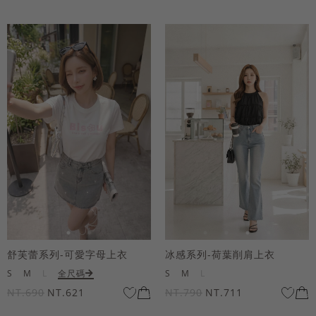
舒芙蕾系列-可愛字母上衣
冰感系列-荷葉削肩上衣
S
M
L
全尺碼
S
M
L
NT.690
NT.621
NT.790
NT.711