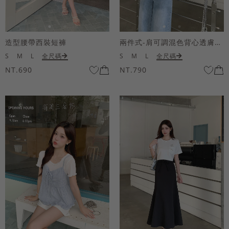
造型腰帶西裝短褲
兩件式-肩可調混色背心透膚上衣套組
S
M
L
全尺碼
S
M
L
全尺碼
NT.690
NT.790