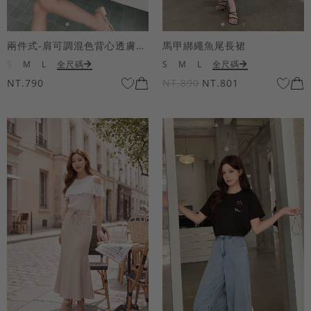
兩件式-肩可調混色背心透膚上衣套組
馬甲綁繩魚尾長裙
S
M
L
全尺碼
S
M
L
全尺碼
NT.790
NT.890
NT.801