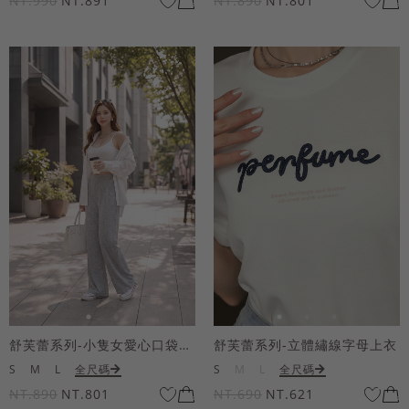
NT.990
NT.891
NT.890
NT.801
舒芙蕾系列-小隻女愛心口袋寬褲
舒芙蕾系列-立體繡線字母上衣
S
M
L
全尺碼
S
M
L
全尺碼
NT.890
NT.801
NT.690
NT.621