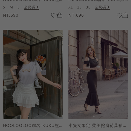
S
M
L
全尺碼
XL
2L
3L
全尺碼
NT.690
NT.690
HOOLOOLOO聯名-KUKU熊蝴蝶結短袖上衣
小隻女限定-柔美挖肩荷葉袖魚尾長洋裝