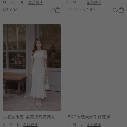
XL
2L
3L
全尺碼
S
M
L
全尺碼
NT.690
NT.990
NT.891
小隻女限定-柔美挖肩荷葉袖魚尾長洋裝
-5KG冰感天絲牛仔寬褲
S
M
L
全尺碼
S
M
L
全尺碼