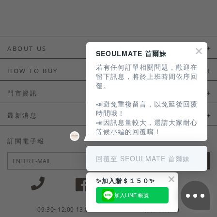
ABOUT US
SEOULMATE 首爾妹
若有任何訂單相關問題，歡迎在
About Us
HOW TO BUY
留下訊息，將於上班時間依序回
覆。
如何購買
門市資訊
📣避免重複留言，以免延後回覆
付款及配送
門市資訊
時間哦！
最新消息
📣因訊息量較大，還請大家耐心
會員常見問題
等候小編的回覆唷！
LINE官方會員活動
訂閱電子報
訂單常見問題
回覆至 SEOULMATE 首爾妹
JOIN
商品售後服務
✨加入贈＄１５０✨
電子發票
加入LINE 帳號
國外會員服務
09:30~12:00 13:00~18:30 / Mon - Fri(例假日除外)