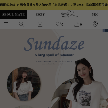
官網正式上線 ✨ 舊會員首次登入請使用「忘記密碼」，至Email完成重設即可
0
0
爆乳
背心
洋裝
舒芙蕾
小香風
透膚
小香
牛仔
襯衫
褲裙
牛仔裙
冰感
涼感