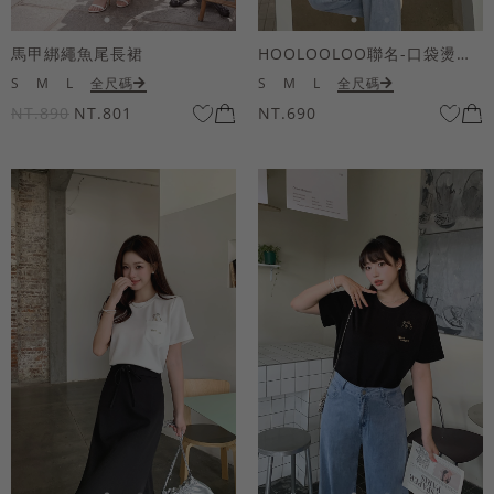
馬甲綁繩魚尾長裙
HOOLOOLOO聯名-口袋燙金KUKU熊短袖上衣
S
M
L
全尺碼
S
M
L
全尺碼
NT.890
NT.801
NT.690