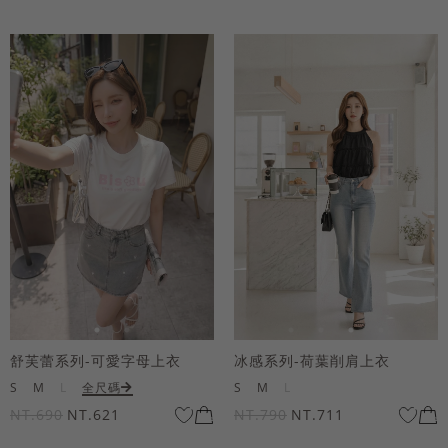
舒芙蕾系列-可愛字母上衣
冰感系列-荷葉削肩上衣
S
M
L
全尺碼
S
M
L
NT.690
NT.621
NT.790
NT.711