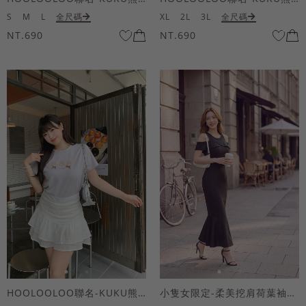
S
M
L
全尺碼
XL
2L
3L
全尺碼
NT.690
NT.690
HOOLOOLOO聯名-KUKU熊蝴蝶結短袖上衣
小隻女限定-柔美挖肩荷葉袖魚尾長洋裝