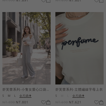
NT.990
NT.891
NT.890
NT.801
舒芙蕾系列-小隻女愛心口袋寬褲
舒芙蕾系列-立體繡線字母上衣
S
M
L
全尺碼
S
M
L
全尺碼
NT.890
NT.801
NT.690
NT.621