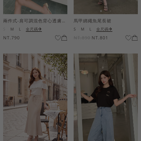
兩件式-肩可調混色背心透膚上衣套組
馬甲綁繩魚尾長裙
S
M
L
全尺碼
S
M
L
全尺碼
NT.790
NT.890
NT.801