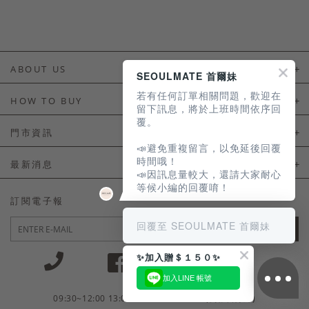
ABOUT US
SEOULMATE 首爾妹
若有任何訂單相關問題，歡迎在
About Us
HOW TO BUY
留下訊息，將於上班時間依序回
覆。
如何購買
門市資訊
📣避免重複留言，以免延後回覆
付款及配送
門市資訊
時間哦！
最新消息
📣因訊息量較大，還請大家耐心
會員常見問題
等候小編的回覆唷！
LINE官方會員活動
訂閱電子報
訂單常見問題
回覆至 SEOULMATE 首爾妹
JOIN
商品售後服務
✨加入贈＄１５０✨
電子發票
加入LINE 帳號
國外會員服務
09:30~12:00 13:00~18:30 / Mon - Fri(例假日除外)