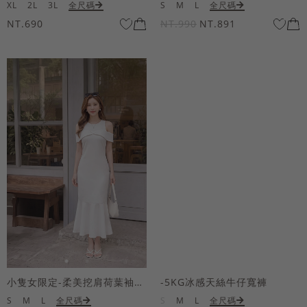
XL
2L
3L
全尺碼
S
M
L
全尺碼
NT.690
NT.990
NT.891
小隻女限定-柔美挖肩荷葉袖魚尾長洋裝
-5KG冰感天絲牛仔寬褲
S
M
L
全尺碼
S
M
L
全尺碼