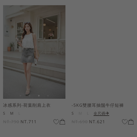
冰感系列-荷葉削肩上衣
-5KG雙腰耳抽鬚牛仔短褲
S
M
L
S
M
L
全尺碼
NT.790
NT.711
NT.690
NT.621