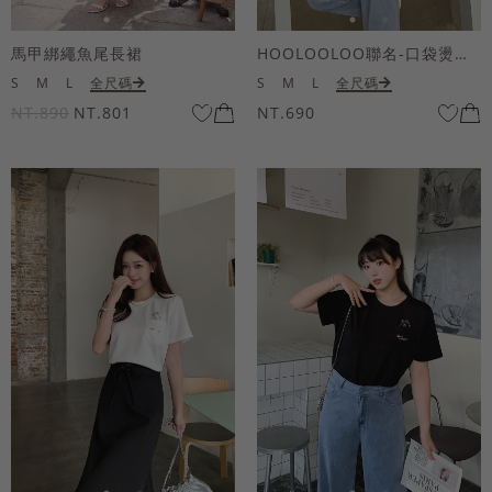
馬甲綁繩魚尾長裙
HOOLOOLOO聯名-口袋燙金KUKU熊短袖上衣
S
M
L
全尺碼
S
M
L
全尺碼
NT.890
NT.801
NT.690