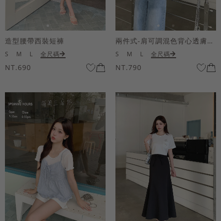
造型腰帶西裝短褲
兩件式-肩可調混色背心透膚上衣套組
S
M
L
全尺碼
S
M
L
全尺碼
NT.690
NT.790