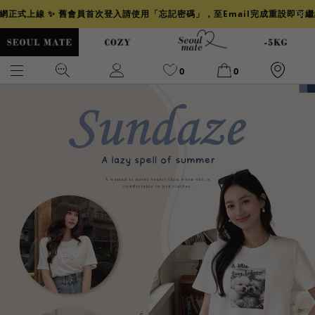
官網正式上線 ✨ 舊會員首次登入請使用「忘記密碼」，至Email完成重設即可
0
0
爆乳
背心
洋裝
舒芙蕾
小香風
透膚
小香
牛仔
襯衫
褲裙
牛仔裙
冰感
涼感