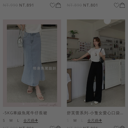
NT.990
NT.891
NT.890
NT.801
-5KG車線魚尾牛仔長裙
舒芙蕾系列-小隻女愛心口袋寬褲
S
M
L
全尺碼
S
M
L
全尺碼