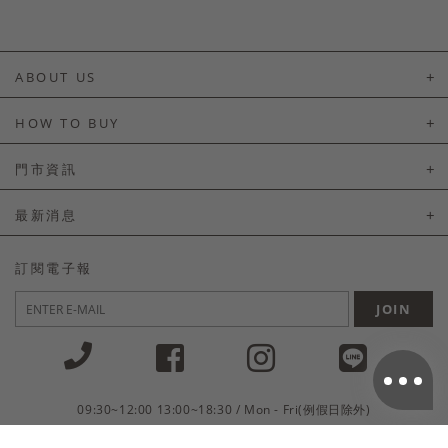
ABOUT US
About Us
HOW TO BUY
如何購買
門市資訊
付款及配送
門市資訊
最新消息
會員常見問題
LINE官方會員活動
訂閱電子報
訂單常見問題
JOIN
商品售後服務
電子發票
國外會員服務
09:30~12:00 13:00~18:30 / Mon - Fri(例假日除外)
會員制度優惠折扣
客服專線 02-2302-0197