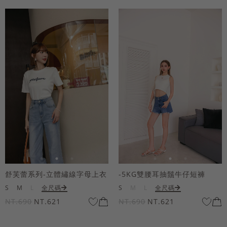
舒芙蕾系列-立體繡線字母上衣
-5KG雙腰耳抽鬚牛仔短褲
S
M
L
全尺碼
S
M
L
全尺碼
NT.690
NT.621
NT.690
NT.621