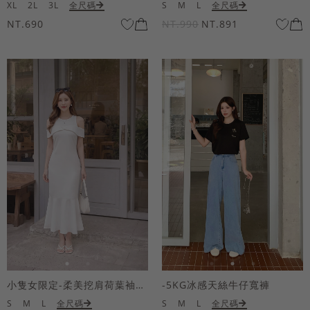
XL
2L
3L
全尺碼
S
M
L
全尺碼
NT.690
NT.990
NT.891
小隻女限定-柔美挖肩荷葉袖魚尾長洋裝
-5KG冰感天絲牛仔寬褲
S
M
L
全尺碼
S
M
L
全尺碼