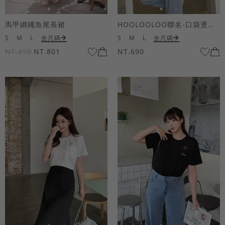
馬甲綁繩魚尾長裙
HOOLOOLOO聯名-口袋燙金KUKU熊短袖上衣
S
M
L
全尺碼
S
M
L
全尺碼
NT.890
NT.801
NT.690