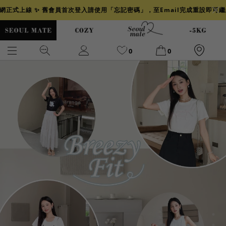
官網正式上線 ✨ 舊會員首次登入請使用「忘記密碼」，至Email完成重設即可
0
0
爆乳
背心
洋裝
舒芙蕾
小香風
透膚
小香
牛仔
襯衫
褲裙
牛仔裙
冰感
涼感