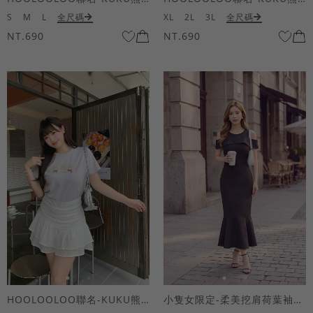
S
M
L
全尺碼
XL
2L
3L
全尺碼
NT.690
NT.690
HOOLOOLOO聯名-KUKU熊蝴蝶結短袖上衣
小隻女限定-柔美挖肩荷葉袖魚尾長洋裝