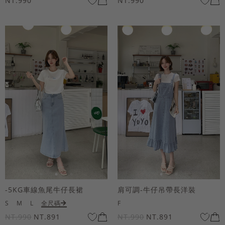
NT.990
NT.990
-5KG車線魚尾牛仔長裙
肩可調-牛仔吊帶長洋裝
S
M
L
全尺碼
F
NT.990
NT.891
NT.990
NT.891