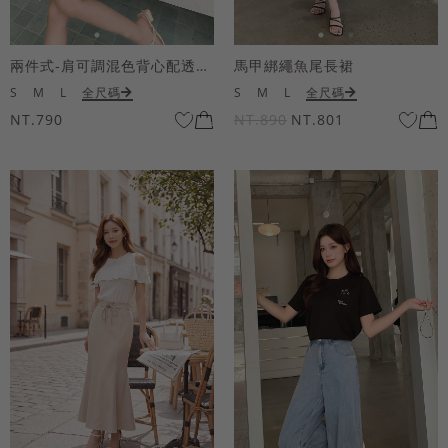
兩件式-肩可調混色背心配透膚短袖上衣
馬甲綁繩魚尾長裙
S
M
L
全尺碼
S
M
L
全尺碼
NT.790
NT.890
NT.801