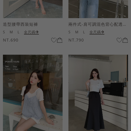
造型腰帶西裝短褲
兩件式-肩可調混色背心配透膚短袖上衣
S
M
L
全尺碼
S
M
L
全尺碼
NT.690
NT.790