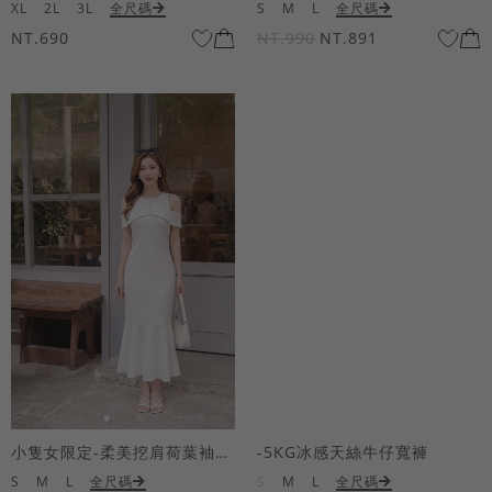
XL
2L
3L
全尺碼
S
M
L
全尺碼
NT.690
NT.990
NT.891
小隻女限定-柔美挖肩荷葉袖魚尾長洋裝
-5KG冰感天絲牛仔寬褲
S
M
L
全尺碼
S
M
L
全尺碼