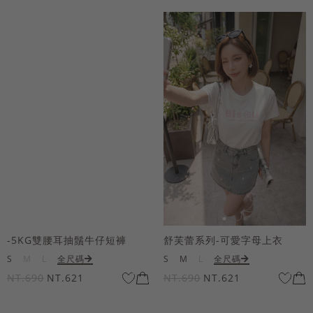
-5KG雙腰耳抽鬚牛仔短褲
舒芙蕾系列-可愛字母上衣
S
M
L
全尺碼
S
M
L
全尺碼
NT.690
NT.621
NT.690
NT.621