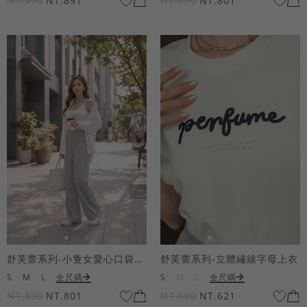
NT.990
NT.891
NT.890
NT.801
舒芙蕾系列-小隻女愛心口袋寬褲
舒芙蕾系列-立體繡線字母上衣
S
M
L
全尺碼
S
M
L
全尺碼
NT.890
NT.801
NT.690
NT.621