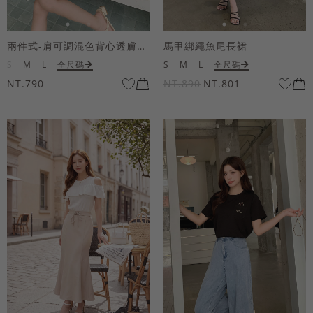
兩件式-肩可調混色背心透膚上衣套組
馬甲綁繩魚尾長裙
S
M
L
全尺碼
S
M
L
全尺碼
NT.790
NT.890
NT.801