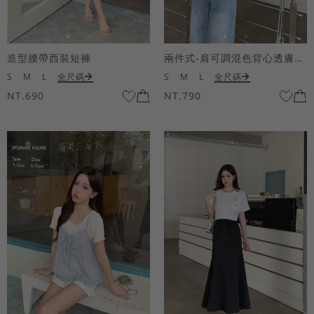
造型腰帶西裝短褲
兩件式-肩可調混色背心透膚上衣套組
S
M
L
全尺碼
S
M
L
全尺碼
NT.690
NT.790