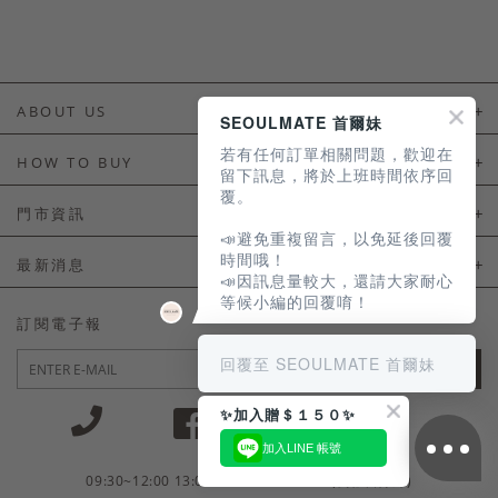
ABOUT US
SEOULMATE 首爾妹
若有任何訂單相關問題，歡迎在
About Us
HOW TO BUY
留下訊息，將於上班時間依序回
覆。
如何購買
門市資訊
📣避免重複留言，以免延後回覆
付款及配送
門市資訊
時間哦！
最新消息
📣因訊息量較大，還請大家耐心
會員常見問題
等候小編的回覆唷！
LINE官方會員活動
訂閱電子報
訂單常見問題
回覆至 SEOULMATE 首爾妹
JOIN
商品售後服務
✨加入贈＄１５０✨
電子發票
加入LINE 帳號
國外會員服務
09:30~12:00 13:00~18:30 / Mon - Fri(例假日除外)