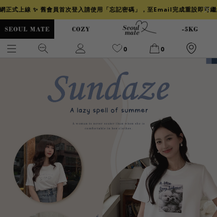
官網正式上線 ✨ 舊會員首次登入請使用「忘記密碼」，至Email完成重設即可
0
0
爆乳
背心
洋裝
舒芙蕾
小香風
透膚
小香
牛仔
襯衫
褲裙
牛仔裙
冰感
涼感