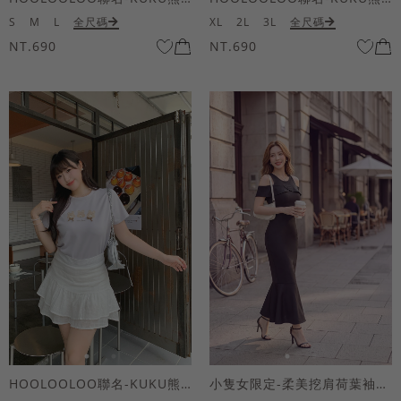
S
M
L
全尺碼
XL
2L
3L
全尺碼
NT.690
NT.690
HOOLOOLOO聯名-KUKU熊蝴蝶結短袖上衣
小隻女限定-柔美挖肩荷葉袖魚尾長洋裝