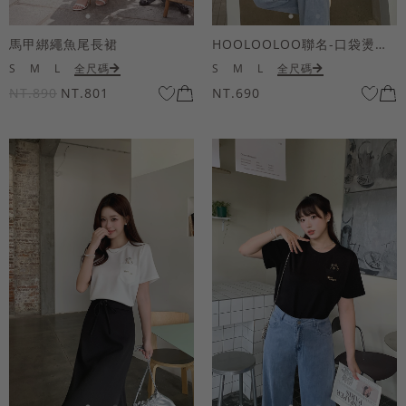
馬甲綁繩魚尾長裙
HOOLOOLOO聯名-口袋燙金KUKU熊短袖上衣
S
M
L
全尺碼
S
M
L
全尺碼
NT.890
NT.801
NT.690