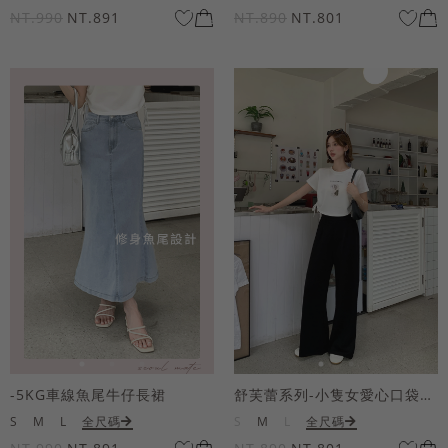
NT.990
NT.891
NT.890
NT.801
-5KG車線魚尾牛仔長裙
舒芙蕾系列-小隻女愛心口袋寬褲
S
M
L
全尺碼
S
M
L
全尺碼