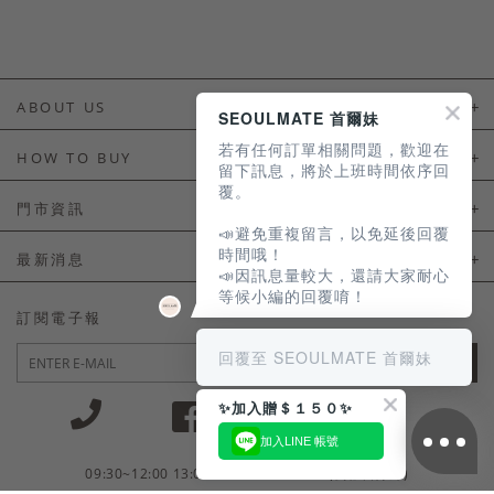
ABOUT US
SEOULMATE 首爾妹
若有任何訂單相關問題，歡迎在
About Us
HOW TO BUY
留下訊息，將於上班時間依序回
覆。
如何購買
門市資訊
📣避免重複留言，以免延後回覆
付款及配送
門市資訊
時間哦！
最新消息
📣因訊息量較大，還請大家耐心
會員常見問題
等候小編的回覆唷！
LINE官方會員活動
訂閱電子報
訂單常見問題
回覆至 SEOULMATE 首爾妹
JOIN
商品售後服務
✨加入贈＄１５０✨
電子發票
加入LINE 帳號
國外會員服務
09:30~12:00 13:00~18:30 / Mon - Fri(例假日除外)