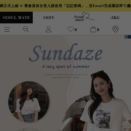
官網正式上線 ✨ 舊會員首次登入請使用「忘記密碼」，至Email完成重設即可
0
0
爆乳
背心
洋裝
舒芙蕾
小香風
透膚
小香
牛仔
襯衫
褲裙
牛仔裙
冰感
涼感