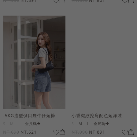
NT.990
NT.891
NT.890
NT.801
-5KG造型側口袋牛仔短褲
小香織紋挖肩配色短洋裝
S
M
L
全尺碼
S
M
L
全尺碼
NT.690
NT.621
NT.990
NT.891