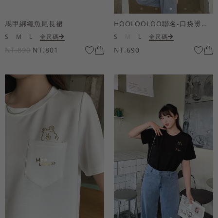
馬甲綁繩魚尾長裙
HOOLOOLOO聯名-口袋燙金KUKU熊短袖上衣
S
M
L
全尺碼
S
M
L
全尺碼
NT.890
NT.801
NT.690