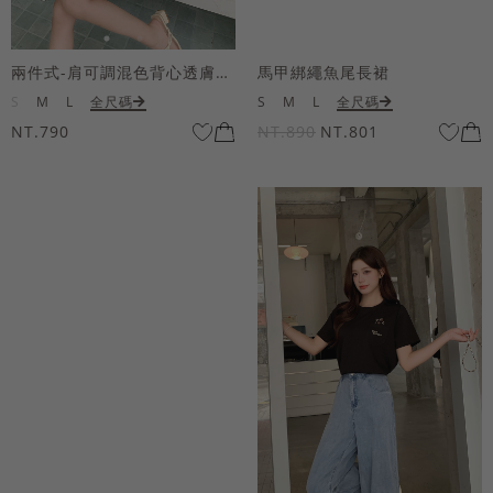
兩件式-肩可調混色背心透膚上衣套組
馬甲綁繩魚尾長裙
S
M
L
全尺碼
S
M
L
全尺碼
NT.790
NT.890
NT.801