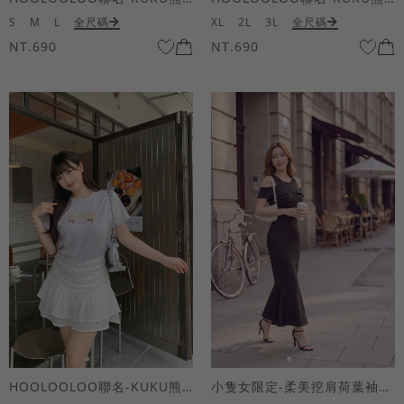
S
M
L
全尺碼
XL
2L
3L
全尺碼
NT.690
NT.690
HOOLOOLOO聯名-KUKU熊蝴蝶結短袖上衣
小隻女限定-柔美挖肩荷葉袖魚尾長洋裝