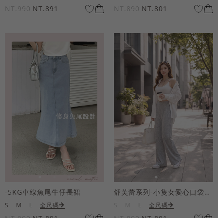
NT.990
NT.891
NT.890
NT.801
-5KG車線魚尾牛仔長裙
舒芙蕾系列-小隻女愛心口袋寬褲
S
M
L
全尺碼
S
M
L
全尺碼