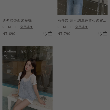
造型腰帶西裝短褲
兩件式-肩可調混色背心透膚上衣套組
S
M
L
全尺碼
S
M
L
全尺碼
NT.690
NT.790