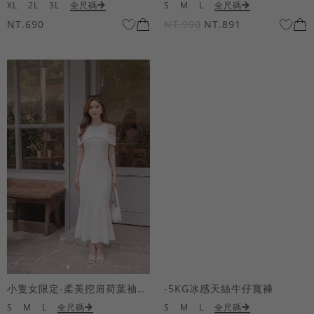
XL
2L
3L
全尺碼
S
M
L
全尺碼
NT.690
NT.990
NT.891
小隻女限定-柔美挖肩荷葉袖魚尾長洋裝
-5KG冰感天絲牛仔寬褲
S
M
L
全尺碼
S
M
L
全尺碼