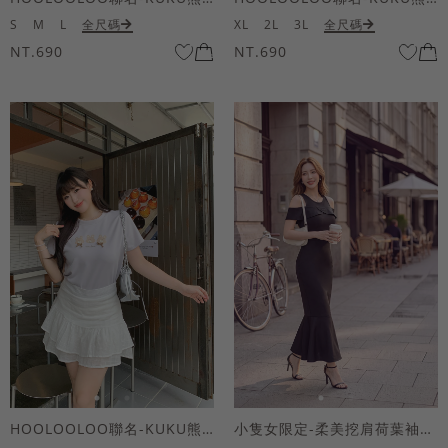
S
M
L
全尺碼
XL
2L
3L
全尺碼
NT.690
NT.690
HOOLOOLOO聯名-KUKU熊蝴蝶結短袖上衣
小隻女限定-柔美挖肩荷葉袖魚尾長洋裝