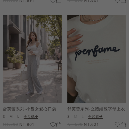
NT.990
NT.891
NT.890
NT.801
舒芙蕾系列-小隻女愛心口袋寬褲
舒芙蕾系列-立體繡線字母上衣
S
M
L
全尺碼
S
M
L
全尺碼
NT.890
NT.801
NT.690
NT.621