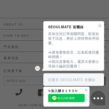
ABOUT US
SEOULMATE 首爾妹
若有任何訂單相關問題，歡迎在
About Us
HOW TO BUY
留下訊息，將於上班時間依序回
覆。
如何購買
門市資訊
📣避免重複留言，以免延後回覆
付款及配送
門市資訊
時間哦！
最新消息
📣因訊息量較大，還請大家耐心
會員常見問題
等候小編的回覆唷！
LINE官方會員活動
訂閱電子報
訂單常見問題
回覆至 SEOULMATE 首爾妹
JOIN
商品售後服務
✨加入贈＄１５０✨
電子發票
加入LINE 帳號
國外會員服務
09:30~12:00 13:00~18:30 / Mon - Fri(例假日除外)