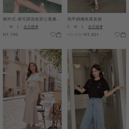
兩件式-肩可調混色背心透膚上衣套組
馬甲綁繩魚尾長裙
S
M
L
全尺碼
S
M
L
全尺碼
NT.790
NT.890
NT.801