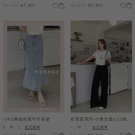
NT.990
NT.891
NT.890
NT.801
-5KG車線魚尾牛仔長裙
舒芙蕾系列-小隻女愛心口袋寬褲
S
M
L
全尺碼
S
M
L
全尺碼