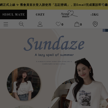
官網正式上線 ✨ 舊會員首次登入請使用「忘記密碼」，至Email完成重設即可
0
0
爆乳
背心
洋裝
舒芙蕾
小香風
透膚
小香
牛仔
襯衫
褲裙
牛仔裙
冰感
涼感