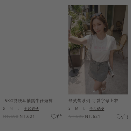
-5KG雙腰耳抽鬚牛仔短褲
舒芙蕾系列-可愛字母上衣
S
M
L
全尺碼
S
M
L
全尺碼
NT.690
NT.621
NT.690
NT.621