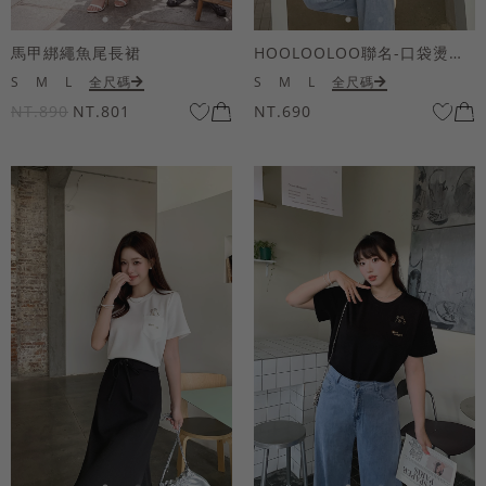
馬甲綁繩魚尾長裙
HOOLOOLOO聯名-口袋燙金KUKU熊短袖上衣
S
M
L
全尺碼
S
M
L
全尺碼
NT.890
NT.801
NT.690