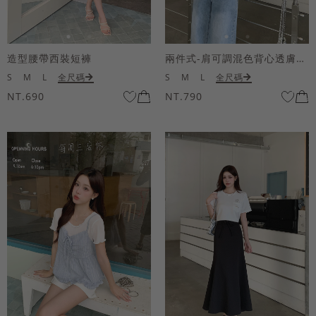
造型腰帶西裝短褲
兩件式-肩可調混色背心透膚上衣套組
S
M
L
全尺碼
S
M
L
全尺碼
NT.690
NT.790