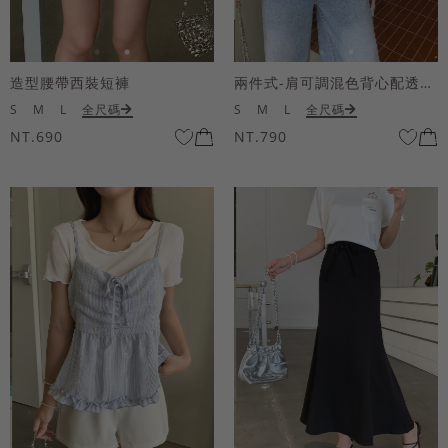
造型腰帶西裝短褲
兩件式-肩可調混色背心配透膚短袖上衣
S
M
L
全尺碼
S
M
L
全尺碼
NT.690
NT.790