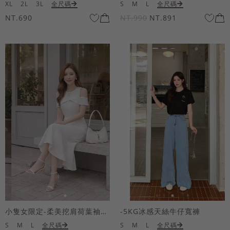
XL
2L
3L
全尺碼
S
M
L
全尺碼
NT.690
NT.990
NT.891
小隻女限定-柔美挖肩荷葉袖魚尾長洋裝
-5KG冰感天絲牛仔寬褲
S
M
L
全尺碼
S
M
L
全尺碼