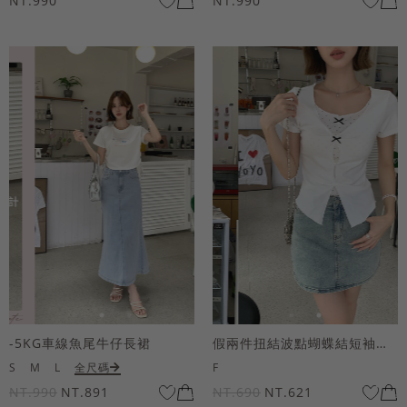
NT.990
NT.990
-5KG車線魚尾牛仔長裙
假兩件扭結波點蝴蝶結短袖上衣
S
M
L
全尺碼
F
NT.990
NT.891
NT.690
NT.621