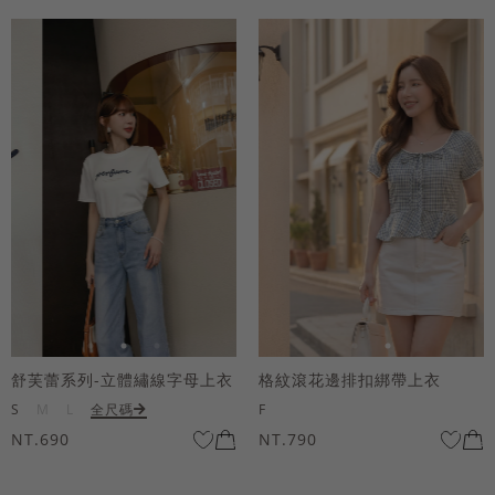
舒芙蕾系列-立體繡線字母上衣
格紋滾花邊排扣綁帶上衣
S
M
L
全尺碼
F
NT.690
NT.790