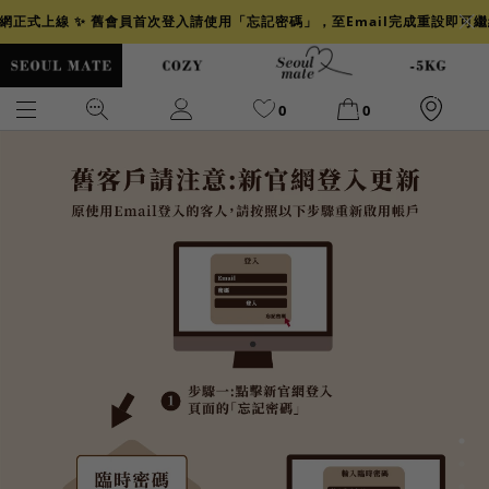
官網正式上線 ✨ 舊會員首次登入請使用「忘記密碼」，至Email完成重設即可
0
0
爆乳
背心
洋裝
舒芙蕾
小香風
透膚
小香
牛仔
襯衫
褲裙
牛仔裙
冰感
涼感