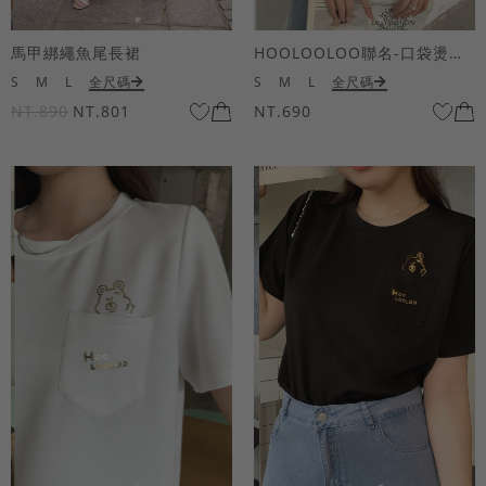
馬甲綁繩魚尾長裙
HOOLOOLOO聯名-口袋燙金KUKU熊短袖上衣
S
M
L
全尺碼
S
M
L
全尺碼
NT.890
NT.801
NT.690