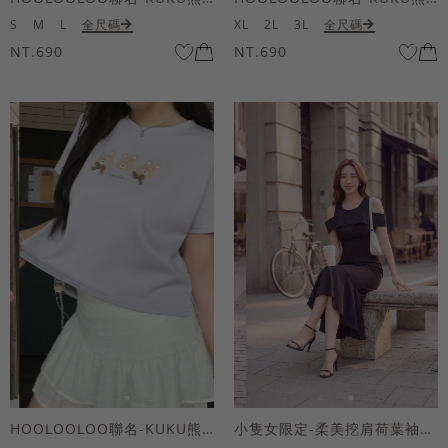
S
M
L
全尺碼
XL
2L
3L
全尺碼
NT.690
NT.690
HOOLOOLOO聯名-KUKU熊蝴蝶結短袖上衣
小隻女限定-柔美挖肩荷葉袖魚尾長洋裝