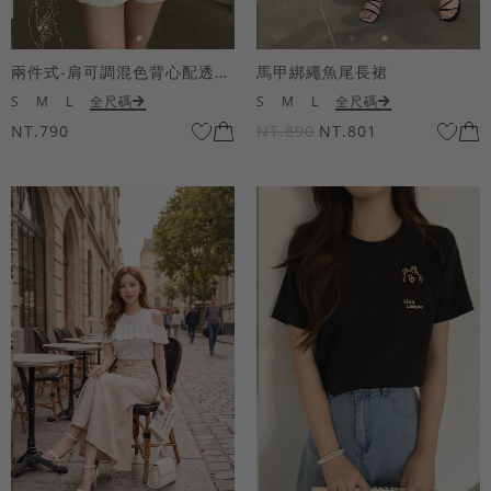
兩件式-肩可調混色背心配透膚短袖上衣
馬甲綁繩魚尾長裙
S
M
L
全尺碼
S
M
L
全尺碼
NT.790
NT.890
NT.801