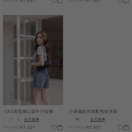
NT.990
NT.891
NT.890
NT.801
-5KG造型側口袋牛仔短褲
小香織紋挖肩配色短洋裝
S
M
L
全尺碼
S
M
L
全尺碼
NT.690
NT.621
NT.990
NT.891