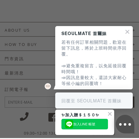
ABOUT US
SEOULMATE 首爾妹
若有任何訂單相關問題，歡迎在
About Us
HOW TO BUY
留下訊息，將於上班時間依序回
覆。
如何購買
門市資訊
📣避免重複留言，以免延後回覆
付款及配送
門市資訊
時間哦！
最新消息
📣因訊息量較大，還請大家耐心
會員常見問題
等候小編的回覆唷！
LINE官方會員活動
訂閱電子報
訂單常見問題
回覆至 SEOULMATE 首爾妹
JOIN
商品售後服務
✨加入贈＄１５０✨
電子發票
加入LINE 帳號
國外會員服務
09:30~12:00 13:00~18:30 / Mon - Fri(例假日除外)