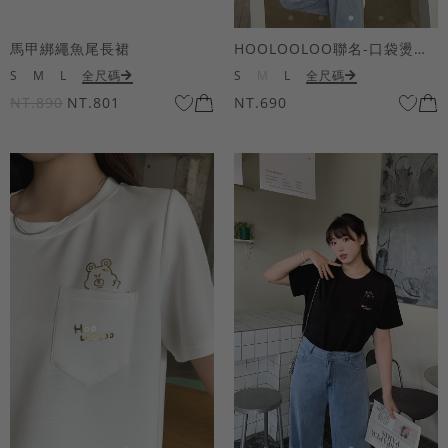
馬甲綁繩魚尾長裙
HOOLOOLOO聯名-口袋燙金KUKU熊短袖上衣
S
M
L
全尺碼
S
M
L
全尺碼
NT.890
NT.801
NT.690