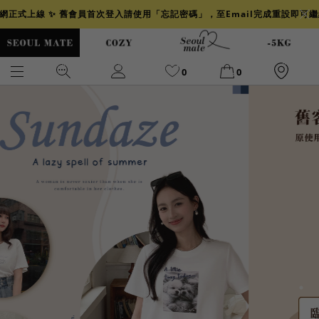
官網正式上線 ✨ 舊會員首次登入請使用「忘記密碼」，至Email完成重設即可
0
0
爆乳
背心
洋裝
舒芙蕾
小香風
透膚
小香
牛仔
襯衫
褲裙
牛仔裙
冰感
涼感