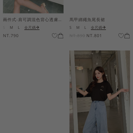
兩件式-肩可調混色背心透膚上衣套組
馬甲綁繩魚尾長裙
S
M
L
全尺碼
S
M
L
全尺碼
NT.790
NT.890
NT.801