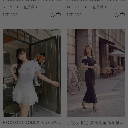
S
M
L
全尺碼
XL
2L
3L
全尺碼
NT.690
NT.690
HOOLOOLOO聯名-KUKU熊蝴蝶結短袖上衣
小隻女限定-柔美挖肩荷葉袖魚尾長洋裝