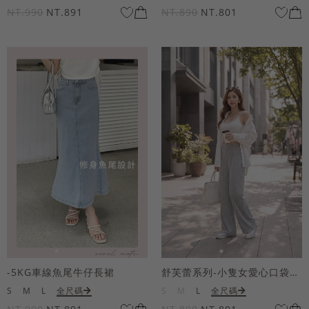
NT.990
NT.891
NT.890
NT.801
-5KG車線魚尾牛仔長裙
舒芙蕾系列-小隻女愛心口袋寬褲
S
M
L
全尺碼
S
M
L
全尺碼