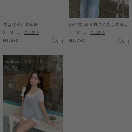
造型腰帶西裝短褲
兩件式-肩可調混色背心透膚上衣套組
S
M
L
全尺碼
S
M
L
全尺碼
NT.690
NT.790