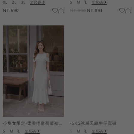
XL
2L
3L
全尺碼
S
M
L
全尺碼
NT.690
NT.990
NT.891
小隻女限定-柔美挖肩荷葉袖魚尾長洋裝
-5KG冰感天絲牛仔寬褲
S
M
L
全尺碼
S
M
L
全尺碼