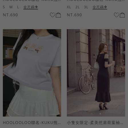
S
M
L
全尺碼
XL
2L
3L
全尺碼
NT.690
NT.690
HOOLOOLOO聯名-KUKU熊蝴蝶結短袖上衣
小隻女限定-柔美挖肩荷葉袖魚尾長洋裝