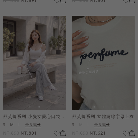
NT.990
NT.891
NT.890
NT.801
舒芙蕾系列-小隻女愛心口袋寬褲
舒芙蕾系列-立體繡線字母上衣
S
M
L
全尺碼
S
M
L
全尺碼
NT.890
NT.801
NT.690
NT.621