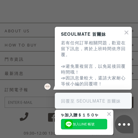
ABOUT US
SEOULMATE 首爾妹
若有任何訂單相關問題，歡迎在
About Us
HOW TO BUY
留下訊息，將於上班時間依序回
覆。
如何購買
門市資訊
📣避免重複留言，以免延後回覆
付款及配送
門市資訊
時間哦！
最新消息
📣因訊息量較大，還請大家耐心
會員常見問題
等候小編的回覆唷！
LINE官方會員活動
訂閱電子報
訂單常見問題
回覆至 SEOULMATE 首爾妹
JOIN
商品售後服務
✨加入贈＄１５０✨
電子發票
加入LINE 帳號
國外會員服務
09:30~12:00 13:00~18:30 / Mon - Fri(例假日除外)