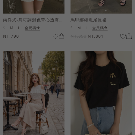
兩件式-肩可調混色背心透膚上衣套組
馬甲綁繩魚尾長裙
S
M
L
全尺碼
S
M
L
全尺碼
NT.790
NT.890
NT.801