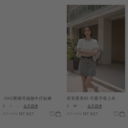
-5KG雙腰耳抽鬚牛仔短褲
舒芙蕾系列-可愛字母上衣
S
M
L
全尺碼
S
M
L
全尺碼
NT.690
NT.621
NT.690
NT.621