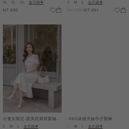
XL
2L
3L
全尺碼
S
M
L
全尺碼
NT.690
NT.990
NT.891
小隻女限定-柔美挖肩荷葉袖魚尾長洋裝
-5KG冰感天絲牛仔寬褲
S
M
L
全尺碼
S
M
L
全尺碼