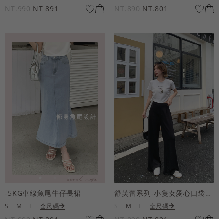
NT.990
NT.891
NT.890
NT.801
-5KG車線魚尾牛仔長裙
舒芙蕾系列-小隻女愛心口袋寬褲
S
M
L
全尺碼
S
M
L
全尺碼