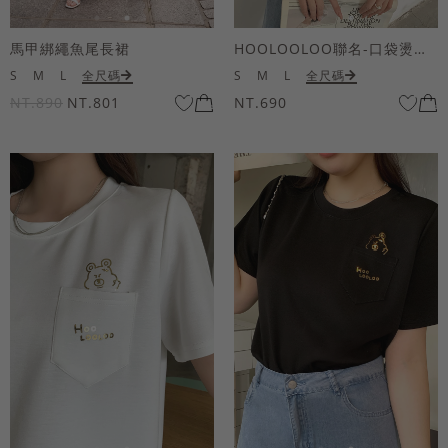
馬甲綁繩魚尾長裙
HOOLOOLOO聯名-口袋燙金KUKU熊短袖上衣
S
M
L
全尺碼
S
M
L
全尺碼
NT.890
NT.801
NT.690