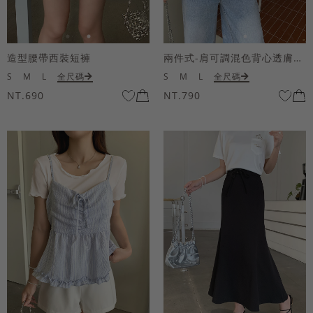
造型腰帶西裝短褲
兩件式-肩可調混色背心透膚上衣套組
S
M
L
全尺碼
S
M
L
全尺碼
NT.690
NT.790