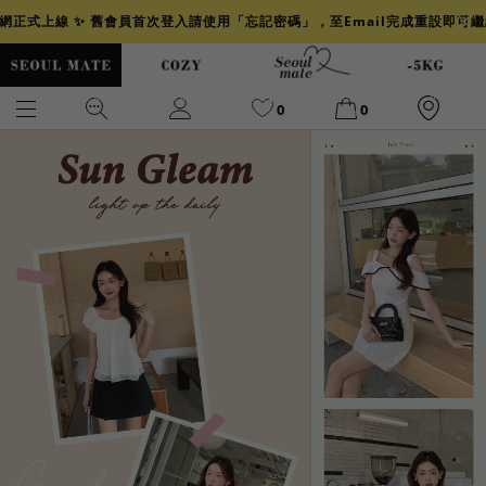
官網正式上線 ✨ 舊會員首次登入請使用「忘記密碼」，至Email完成重設即可
0
0
爆乳
背心
洋裝
舒芙蕾
小香風
透膚
小香
牛仔
襯衫
褲裙
牛仔裙
冰感
涼感