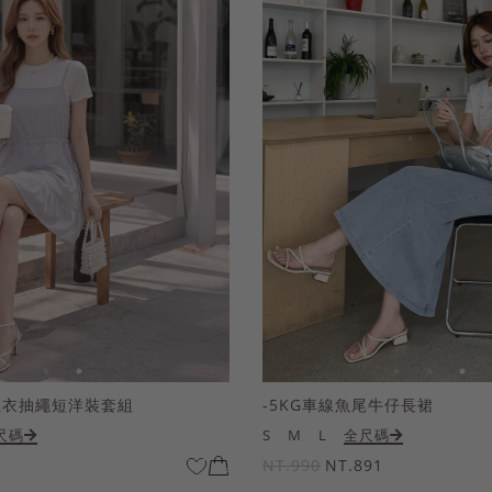
上衣抽繩短洋裝套組
-5KG車線魚尾牛仔長裙
尺碼
S
M
L
全尺碼
NT.990
NT.891