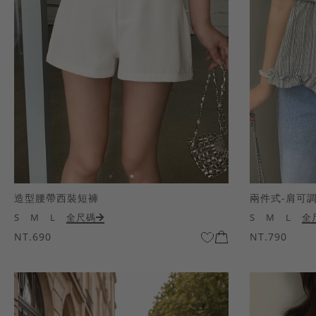
造型腰帶西裝短褲
兩件式-肩可
S
M
L
全尺碼
S
M
L
全
NT.690
NT.790