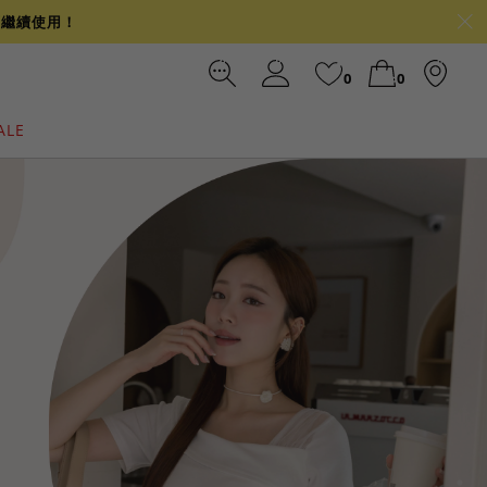
可繼續使用！
0
0
ALE
裙
冰感
涼感
前往結帳