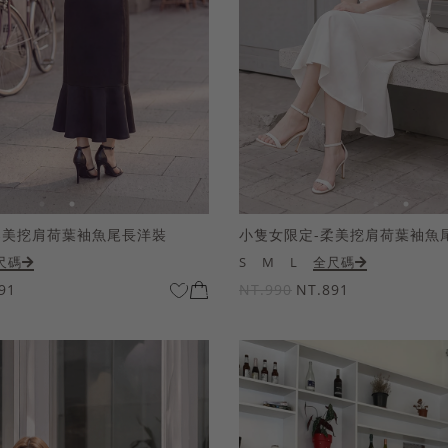
柔美挖肩荷葉袖魚尾長洋裝
小隻女限定-柔美挖肩荷葉袖魚
尺碼
S
M
L
全尺碼
91
NT.990
NT.891