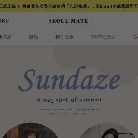
網正式上線 ✨ 舊會員首次登入請使用「忘記密碼」，至Email完成重設即
新商品
服飾
特別企劃
SOFT全系列
S
透膚
小香
牛仔
襯衫
褲裙
牛仔