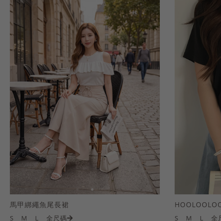
馬甲綁繩魚尾長裙
S
M
L
全尺碼
S
M
L
全