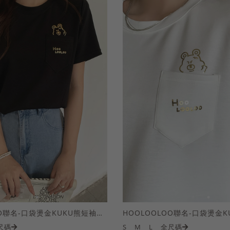
HOOLOOLOO聯名-口袋燙金KUKU熊短袖上衣
尺碼
S
M
L
全尺碼