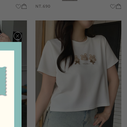
NT.690
×