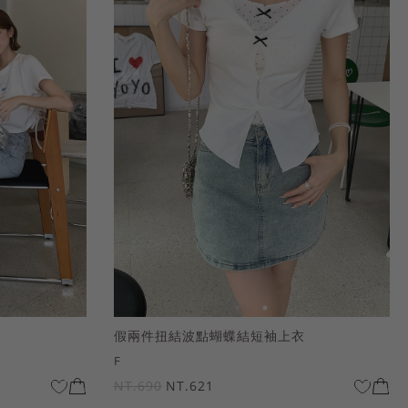
假兩件扭結波點蝴蝶結短袖上衣
F
NT.690
NT.621