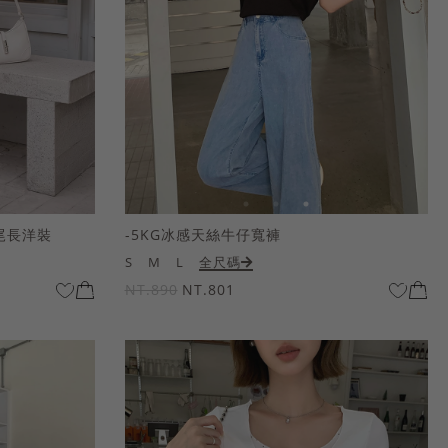
尾長洋裝
-5KG冰感天絲牛仔寬褲
S
M
L
全尺碼
NT.890
NT.801