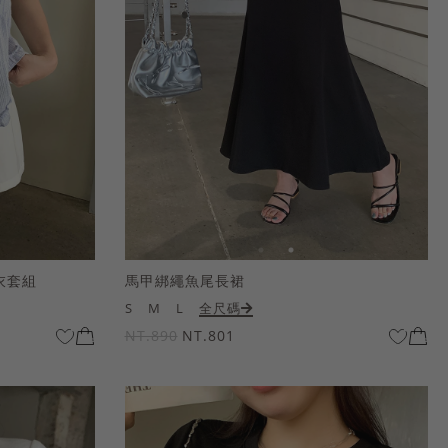
衣套組
馬甲綁繩魚尾長裙
S
M
L
全尺碼
NT.890
NT.801