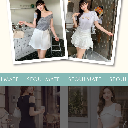
OO聯名-KUKU熊蝴蝶結短袖上衣
HOOLOOLOO聯名-KUKU
尺碼
S
M
L
全尺碼
NT.690