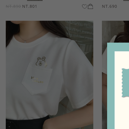
NT.890
NT.801
NT.690