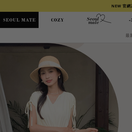
NEW 官
最
爆乳
背心
洋裝
舒芙蕾
小香風