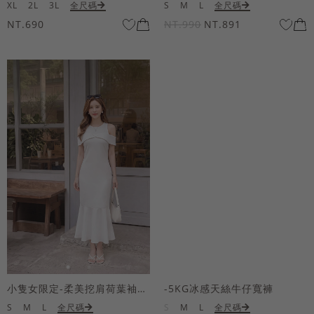
XL
2L
3L
全尺碼
S
M
L
全尺碼
NT.690
NT.990
NT.891
小隻女限定-柔美挖肩荷葉袖魚尾長洋裝
-5KG冰感天絲牛仔寬褲
S
M
L
全尺碼
S
M
L
全尺碼