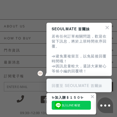
ABOUT US
SEOULMATE 首爾妹
若有任何訂單相關問題，歡迎在
About Us
HOW TO BUY
留下訊息，將於上班時間依序回
覆。
如何購買
門市資訊
📣避免重複留言，以免延後回覆
付款及配送
門市資訊
時間哦！
最新消息
📣因訊息量較大，還請大家耐心
會員常見問題
等候小編的回覆唷！
LINE官方會員活動
訂閱電子報
訂單常見問題
回覆至 SEOULMATE 首爾妹
JOIN
商品售後服務
✨加入贈＄１５０✨
電子發票
加入LINE 帳號
國外會員服務
09:30~12:00 13:00~18:30 / Mon - Fri(例假日除外)