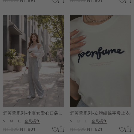
NT.990
NT.891
NT.890
NT.801
舒芙蕾系列-小隻女愛心口袋寬褲
舒芙蕾系列-立體繡線字母上衣
S
M
L
全尺碼
S
M
L
全尺碼
NT.890
NT.801
NT.690
NT.621