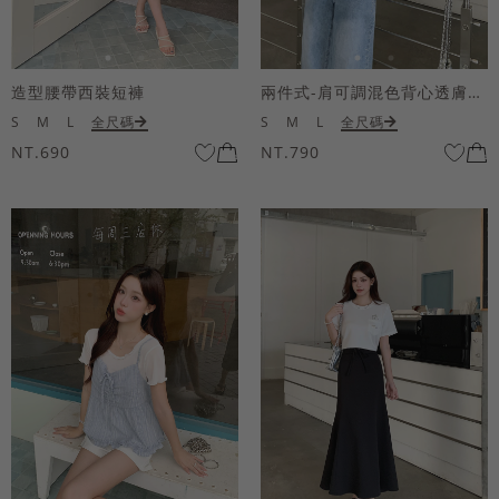
造型腰帶西裝短褲
兩件式-肩可調混色背心透膚上衣套組
S
M
L
全尺碼
S
M
L
全尺碼
NT.690
NT.790