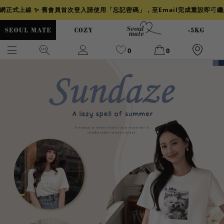
官網正式上線 ✨ 舊會員首次登入請使用「忘記密碼」，至Email完成重設即可
0
0
爆乳
背心
洋裝
舒芙蕾
小香風
透膚
小香
牛仔
襯衫
褲裙
牛仔裙
冰感
涼感