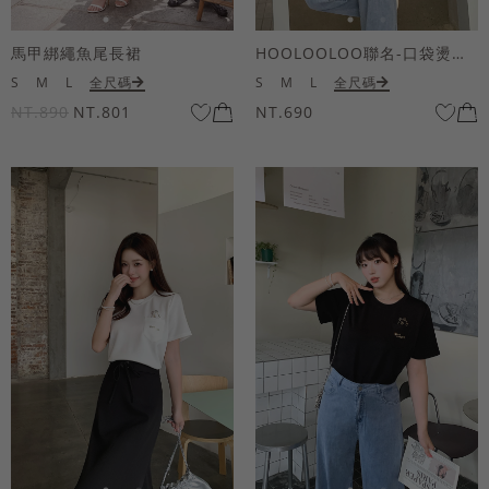
馬甲綁繩魚尾長裙
HOOLOOLOO聯名-口袋燙金KUKU熊短袖上衣
S
M
L
全尺碼
S
M
L
全尺碼
NT.890
NT.801
NT.690