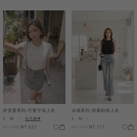
舒芙蕾系列-可愛字母上衣
冰感系列-荷葉削肩上衣
S
M
L
全尺碼
S
M
L
NT.690
NT.621
NT.790
NT.711