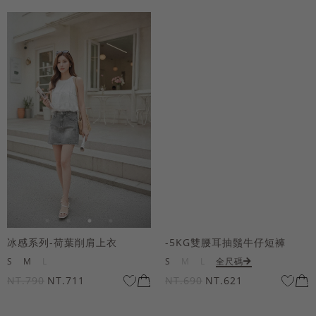
冰感系列-荷葉削肩上衣
-5KG雙腰耳抽鬚牛仔短褲
S
M
L
S
M
L
全尺碼
NT.790
NT.711
NT.690
NT.621