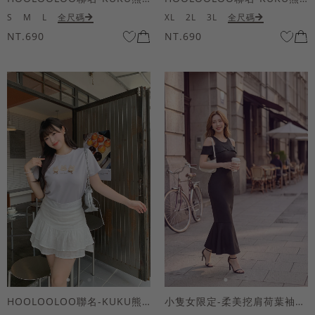
S
M
L
全尺碼
XL
2L
3L
全尺碼
NT.690
NT.690
HOOLOOLOO聯名-KUKU熊蝴蝶結短袖上衣
小隻女限定-柔美挖肩荷葉袖魚尾長洋裝