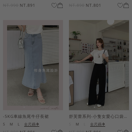
NT.990
NT.891
NT.890
NT.801
-5KG車線魚尾牛仔長裙
舒芙蕾系列-小隻女愛心口袋寬褲
S
M
L
全尺碼
S
M
L
全尺碼