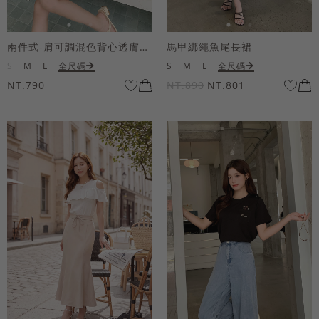
兩件式-肩可調混色背心透膚上衣套組
馬甲綁繩魚尾長裙
S
M
L
全尺碼
S
M
L
全尺碼
NT.790
NT.890
NT.801