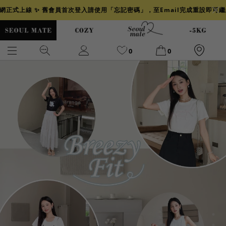
官網正式上線 ✨ 舊會員首次登入請使用「忘記密碼」，至Email完成重設即可
0
0
爆乳
背心
洋裝
舒芙蕾
小香風
透膚
小香
牛仔
襯衫
褲裙
牛仔裙
冰感
涼感