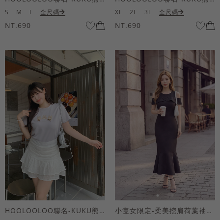
S
M
L
全尺碼
XL
2L
3L
全尺碼
NT.690
NT.690
HOOLOOLOO聯名-KUKU熊蝴蝶結短袖上衣
小隻女限定-柔美挖肩荷葉袖魚尾長洋裝