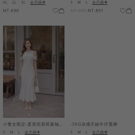
XL
2L
3L
全尺碼
S
M
L
全尺碼
NT.690
NT.990
NT.891
小隻女限定-柔美挖肩荷葉袖魚尾長洋裝
-5KG冰感天絲牛仔寬褲
S
M
L
全尺碼
S
M
L
全尺碼