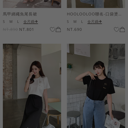
馬甲綁繩魚尾長裙
HOOLOOLOO聯名-口袋燙金KUKU熊短袖上衣
S
M
L
全尺碼
S
M
L
全尺碼
NT.890
NT.801
NT.690