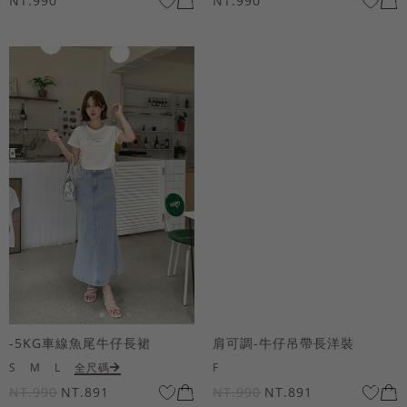
NT.990
NT.990
-5KG車線魚尾牛仔長裙
肩可調-牛仔吊帶長洋裝
S
M
L
全尺碼
F
NT.990
NT.891
NT.990
NT.891