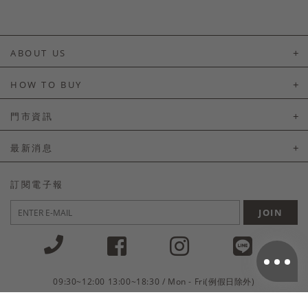
ABOUT US
About Us
HOW TO BUY
如何購買
門市資訊
付款及配送
門市資訊
最新消息
會員常見問題
LINE官方會員活動
訂閱電子報
訂單常見問題
JOIN
商品售後服務
電子發票
國外會員服務
09:30~12:00 13:00~18:30 / Mon - Fri(例假日除外)
會員制度優惠折扣
客服專線 02-2302-0197