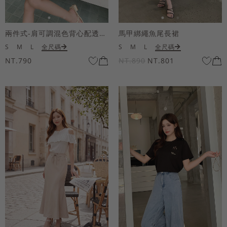
兩件式-肩可調混色背心配透膚短袖上衣
馬甲綁繩魚尾長裙
S
M
L
全尺碼
S
M
L
全尺碼
NT.790
NT.890
NT.801