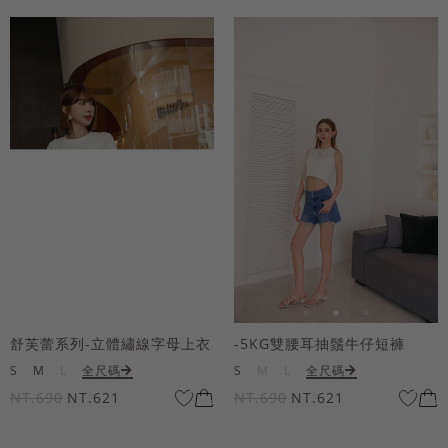
舒芙蕾系列-立體繡線字母上衣
-5KG雙腰耳抽鬚牛仔短褲
S
M
L
全尺碼
S
M
L
全尺碼
NT.690
NT.621
NT.690
NT.621