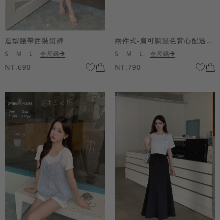
造型腰帶西裝短褲
兩件式-肩可調混色背心配透膚短袖上衣
S
M
L
全尺碼
S
M
L
全尺碼
NT.690
NT.790