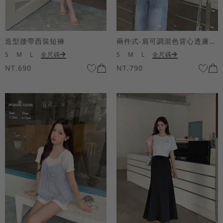
造型腰帶西裝短褲
兩件式-肩可調混色背心透膚上衣套組
S
M
L
全尺碼
S
M
L
全尺碼
NT.690
NT.790