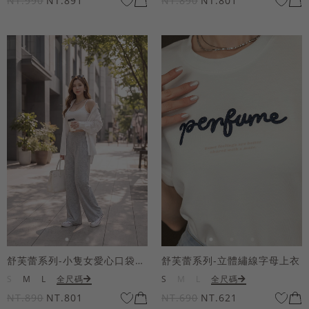
NT.990
NT.891
NT.890
NT.801
舒芙蕾系列-小隻女愛心口袋寬褲
舒芙蕾系列-立體繡線字母上衣
S
M
L
全尺碼
S
M
L
全尺碼
NT.890
NT.801
NT.690
NT.621