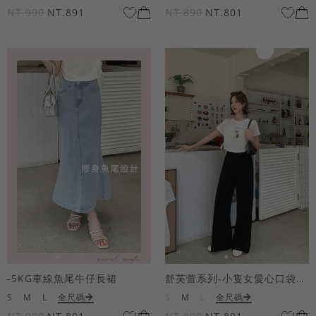
NT.990
NT.891
NT.890
NT.801
-5KG車線魚尾牛仔長裙
舒芙蕾系列-小隻女愛心口袋寬褲
S
M
L
全尺碼
S
M
L
全尺碼