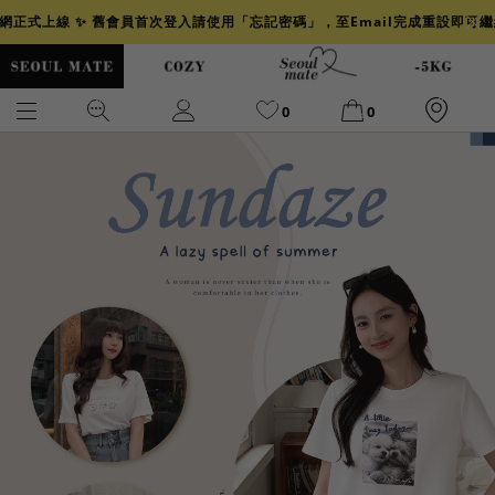
官網正式上線 ✨ 舊會員首次登入請使用「忘記密碼」，至Email完成重設即可
0
0
爆乳
背心
洋裝
舒芙蕾
小香風
透膚
小香
牛仔
襯衫
褲裙
牛仔裙
冰感
涼感