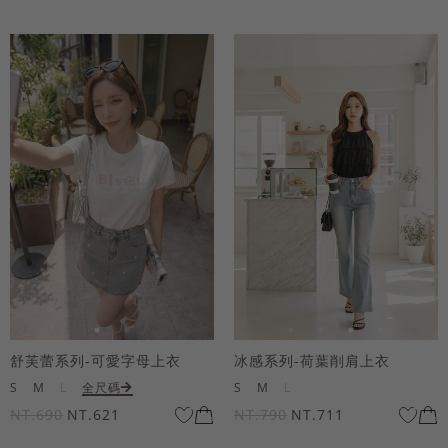
舒芙蕾系列-可愛字母上衣
冰感系列-荷葉削肩上衣
S
M
L
全尺碼
S
M
L
NT.690
NT.621
NT.790
NT.711