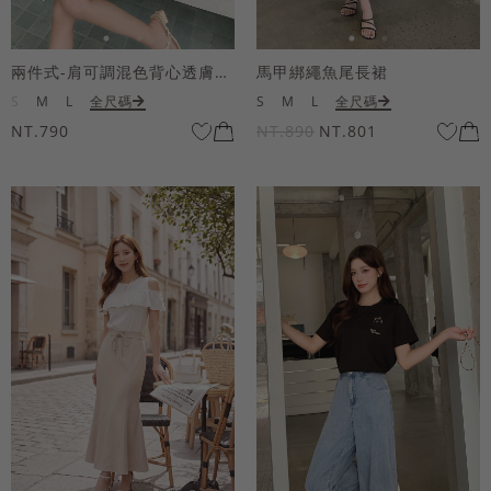
兩件式-肩可調混色背心透膚上衣套組
馬甲綁繩魚尾長裙
S
M
L
全尺碼
S
M
L
全尺碼
NT.790
NT.890
NT.801