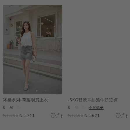
冰感系列-荷葉削肩上衣
-5KG雙腰耳抽鬚牛仔短褲
S
M
L
S
M
L
全尺碼
NT.790
NT.711
NT.690
NT.621