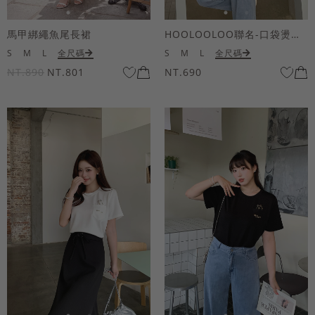
馬甲綁繩魚尾長裙
HOOLOOLOO聯名-口袋燙金KUKU熊短袖上衣
S
M
L
全尺碼
S
M
L
全尺碼
NT.890
NT.801
NT.690