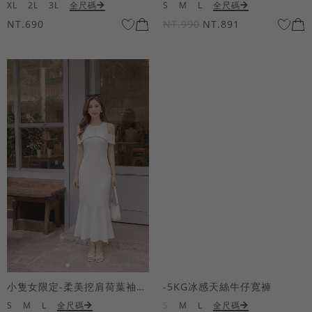
XL
2L
3L
全尺碼
S
M
L
全尺碼
NT.690
NT.990
NT.891
小隻女限定-柔美挖肩荷葉袖魚尾長洋裝
-5KG冰感天絲牛仔寬褲
S
M
L
全尺碼
S
M
L
全尺碼