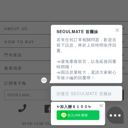
ABOUT US
SEOULMATE 首爾妹
若有任何訂單相關問題，歡迎在
About Us
HOW TO BUY
留下訊息，將於上班時間依序回
覆。
如何購買
門市資訊
📣避免重複留言，以免延後回覆
付款及配送
門市資訊
時間哦！
最新消息
📣因訊息量較大，還請大家耐心
會員常見問題
等候小編的回覆唷！
LINE官方會員活動
訂閱電子報
訂單常見問題
回覆至 SEOULMATE 首爾妹
JOIN
商品售後服務
✨加入贈＄１５０✨
電子發票
加入LINE 帳號
國外會員服務
09:30~12:00 13:00~18:30 / Mon - Fri(例假日除外)