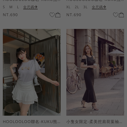
S
M
L
全尺碼
XL
2L
3L
全尺碼
NT.690
NT.690
HOOLOOLOO聯名-KUKU熊蝴蝶結短袖上衣
小隻女限定-柔美挖肩荷葉袖魚尾長洋裝