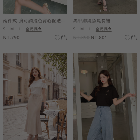
兩件式-肩可調混色背心配透膚短袖上衣
馬甲綁繩魚尾長裙
S
M
L
全尺碼
S
M
L
全尺碼
NT.790
NT.890
NT.801