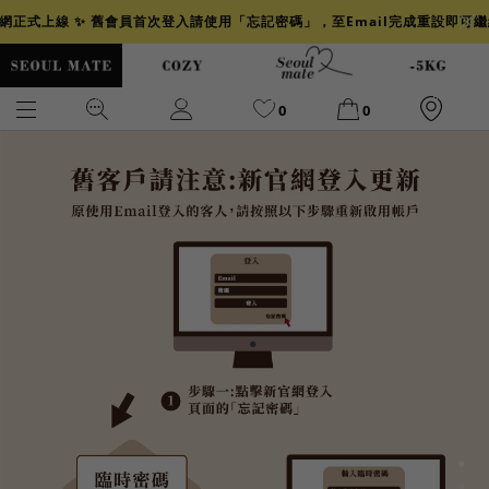
官網正式上線 ✨ 舊會員首次登入請使用「忘記密碼」，至Email完成重設即可
0
0
爆乳
背心
洋裝
舒芙蕾
小香風
透膚
小香
牛仔
襯衫
褲裙
牛仔裙
冰感
涼感