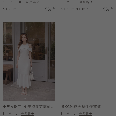
XL
2L
3L
全尺碼
S
M
L
全尺碼
NT.690
NT.990
NT.891
小隻女限定-柔美挖肩荷葉袖魚尾長洋裝
-5KG冰感天絲牛仔寬褲
S
M
L
全尺碼
S
M
L
全尺碼