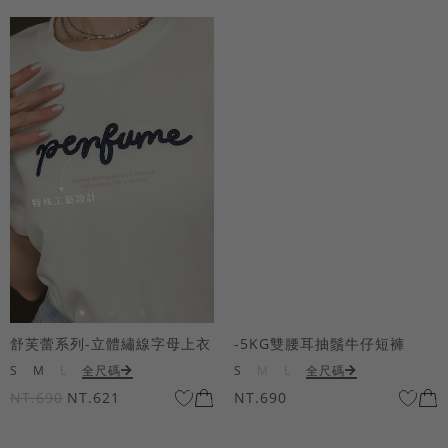
舒芙蕾系列-立體繡線字母上衣
-5KG雙腰耳抽鬚牛仔短褲
S
M
L
全尺碼
S
M
L
全尺碼
NT.690
NT.621
NT.690