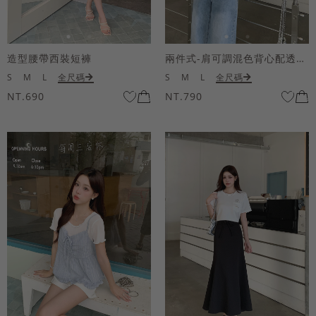
造型腰帶西裝短褲
兩件式-肩可調混色背心配透膚短袖上衣
S
M
L
全尺碼
S
M
L
全尺碼
NT.690
NT.790