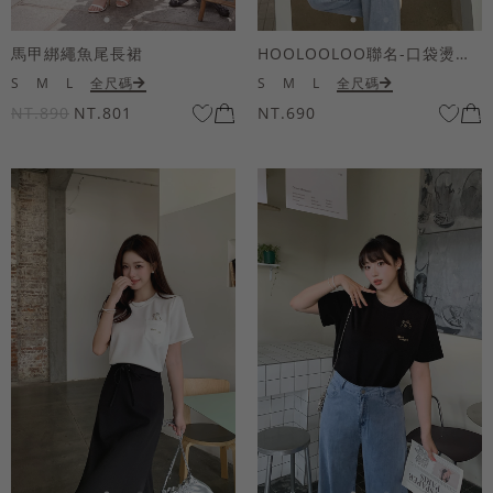
馬甲綁繩魚尾長裙
HOOLOOLOO聯名-口袋燙金KUKU熊短袖上衣
S
M
L
全尺碼
S
M
L
全尺碼
NT.890
NT.801
NT.690