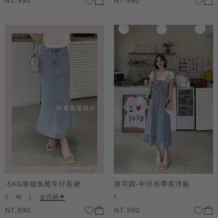
NT.990
NT.990
-5KG車線魚尾牛仔長裙
肩可調-牛仔吊帶長洋裝
S
M
L
全尺碼
F
NT.990
NT.990