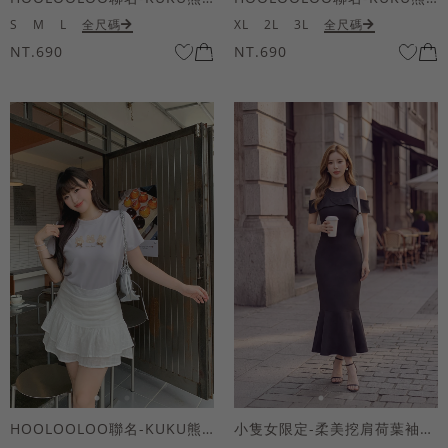
S
M
L
全尺碼
XL
2L
3L
全尺碼
NT.690
NT.690
HOOLOOLOO聯名-KUKU熊蝴蝶結短袖上衣
小隻女限定-柔美挖肩荷葉袖魚尾長洋裝