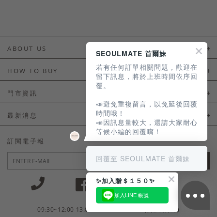
ABOUT US
SEOULMATE 首爾妹
若有任何訂單相關問題，歡迎在
About Us
HOW TO BUY
留下訊息，將於上班時間依序回
覆。
如何購買
門市資訊
📣避免重複留言，以免延後回覆
付款及配送
門市資訊
時間哦！
最新消息
📣因訊息量較大，還請大家耐心
會員常見問題
等候小編的回覆唷！
LINE官方會員活動
訂閱電子報
訂單常見問題
回覆至 SEOULMATE 首爾妹
JOIN
商品售後服務
✨加入贈＄１５０✨
電子發票
加入LINE 帳號
國外會員服務
09:30~12:00 13:00~18:30 / Mon - Fri(例假日除外)