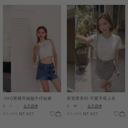
-5KG雙腰耳抽鬚牛仔短褲
舒芙蕾系列-可愛字母上衣
S
M
L
全尺碼
S
M
L
全尺碼
NT.690
NT.621
NT.690
NT.621