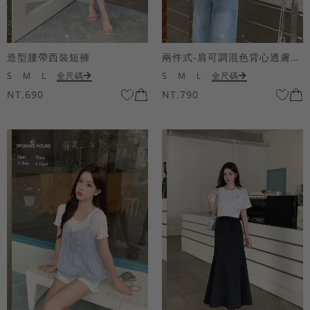
造型腰帶西裝短褲
兩件式-肩可調混色背心透膚上衣套組
S
M
L
全尺碼
S
M
L
全尺碼
NT.690
NT.790