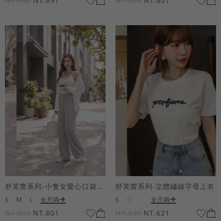
NT.990
NT.891
NT.890
NT.801
舒芙蕾系列-小隻女愛心口袋寬褲
舒芙蕾系列-立體繡線字母上衣
S
M
L
全尺碼
S
M
L
全尺碼
NT.890
NT.801
NT.690
NT.621