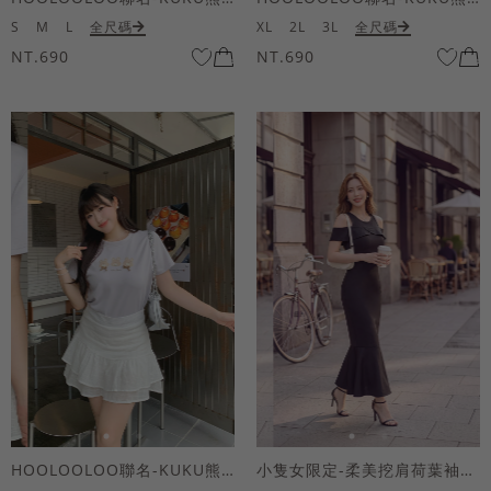
S
M
L
全尺碼
XL
2L
3L
全尺碼
NT.690
NT.690
HOOLOOLOO聯名-KUKU熊蝴蝶結短袖上衣
小隻女限定-柔美挖肩荷葉袖魚尾長洋裝