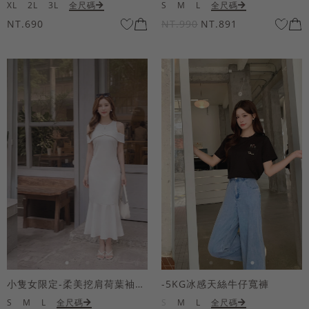
XL
2L
3L
全尺碼
S
M
L
全尺碼
NT.690
NT.990
NT.891
小隻女限定-柔美挖肩荷葉袖魚尾長洋裝
-5KG冰感天絲牛仔寬褲
S
M
L
全尺碼
S
M
L
全尺碼