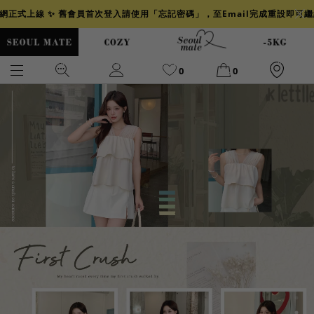
官網正式上線 ✨ 舊會員首次登入請使用「忘記密碼」，至Email完成重設即可
0
0
爆乳
背心
洋裝
舒芙蕾
小香風
透膚
小香
牛仔
襯衫
褲裙
牛仔裙
冰感
涼感