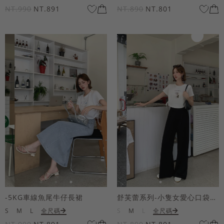
NT.990
NT.891
NT.890
NT.801
-5KG車線魚尾牛仔長裙
舒芙蕾系列-小隻女愛心口袋寬褲
S
M
L
全尺碼
S
M
L
全尺碼