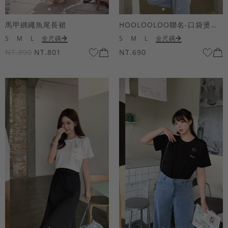
馬甲綁繩魚尾長裙
HOOLOOLOO聯名-口袋燙金KUKU熊短袖上衣
S
M
L
全尺碼
S
M
L
全尺碼
NT.890
NT.801
NT.690