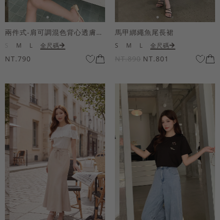
兩件式-肩可調混色背心透膚上衣套組
馬甲綁繩魚尾長裙
S
M
L
全尺碼
S
M
L
全尺碼
NT.790
NT.890
NT.801