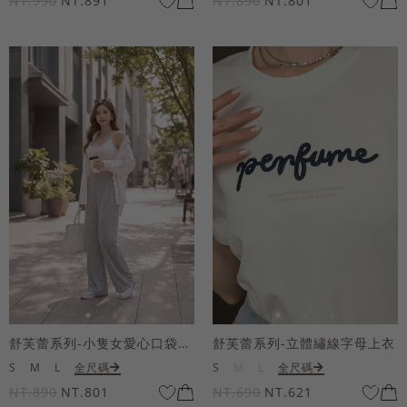
NT.990
NT.891
NT.890
NT.801
舒芙蕾系列-小隻女愛心口袋寬褲
舒芙蕾系列-立體繡線字母上衣
S
M
L
全尺碼
S
M
L
全尺碼
NT.890
NT.801
NT.690
NT.621