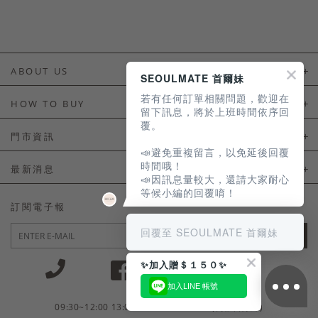
ABOUT US
SEOULMATE 首爾妹
若有任何訂單相關問題，歡迎在
About Us
HOW TO BUY
留下訊息，將於上班時間依序回
覆。
如何購買
門市資訊
📣避免重複留言，以免延後回覆
付款及配送
門市資訊
時間哦！
最新消息
📣因訊息量較大，還請大家耐心
會員常見問題
等候小編的回覆唷！
LINE官方會員活動
訂閱電子報
訂單常見問題
回覆至 SEOULMATE 首爾妹
JOIN
商品售後服務
✨加入贈＄１５０✨
電子發票
加入LINE 帳號
國外會員服務
09:30~12:00 13:00~18:30 / Mon - Fri(例假日除外)