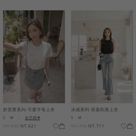
舒芙蕾系列-可愛字母上衣
冰感系列-荷葉削肩上衣
S
M
L
全尺碼
S
M
L
NT.690
NT.621
NT.790
NT.711