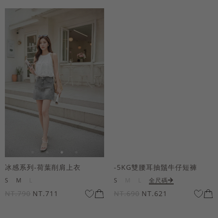
冰感系列-荷葉削肩上衣
-5KG雙腰耳抽鬚牛仔短褲
S
M
L
S
M
L
全尺碼
NT.790
NT.711
NT.690
NT.621