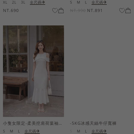
XL
2L
3L
全尺碼
S
M
L
全尺碼
NT.690
NT.990
NT.891
小隻女限定-柔美挖肩荷葉袖魚尾長洋裝
-5KG冰感天絲牛仔寬褲
S
M
L
全尺碼
S
M
L
全尺碼