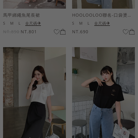
馬甲綁繩魚尾長裙
HOOLOOLOO聯名-口袋燙金KUKU熊短袖上衣
S
M
L
全尺碼
S
M
L
全尺碼
NT.890
NT.801
NT.690