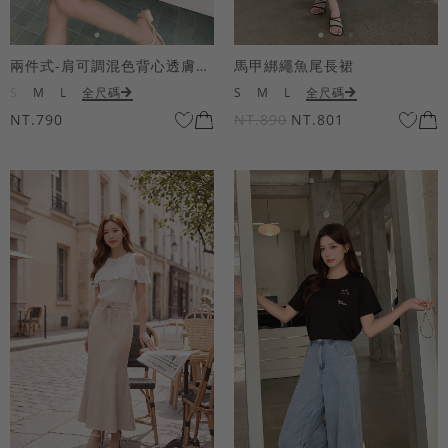
兩件式-肩可調混色背心透膚上衣套組
馬甲綁繩魚尾長裙
S
M
L
全尺碼
S
M
L
全尺碼
NT.790
NT.890
NT.801