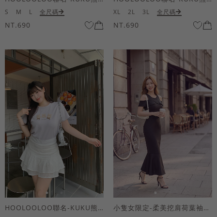
S
M
L
全尺碼
XL
2L
3L
全尺碼
NT.690
NT.690
HOOLOOLOO聯名-KUKU熊蝴蝶結短袖上衣
小隻女限定-柔美挖肩荷葉袖魚尾長洋裝