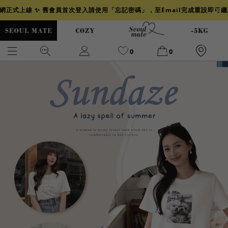
官網正式上線 ✨ 舊會員首次登入請使用「忘記密碼」，至Email完成重設即可
0
0
爆乳
背心
洋裝
舒芙蕾
小香風
透膚
小香
牛仔
襯衫
褲裙
牛仔裙
冰感
涼感