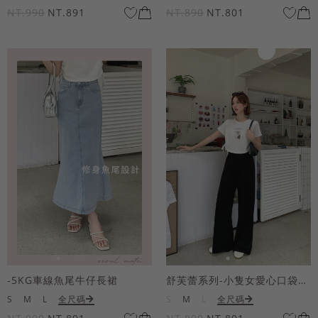
NT.990
NT.891
NT.890
NT.801
-5KG車線魚尾牛仔長裙
舒芙蕾系列-小隻女愛心口袋寬褲
S
M
L
全尺碼
S
M
L
全尺碼