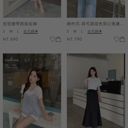
造型腰帶西裝短褲
兩件式-肩可調混色背心透膚上衣套組
S
M
L
全尺碼
S
M
L
全尺碼
NT.690
NT.790