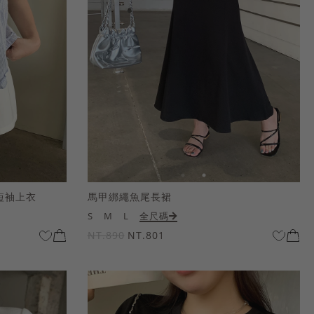
短袖上衣
馬甲綁繩魚尾長裙
S
M
L
全尺碼
NT.890
NT.801