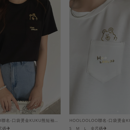
HOOLOOLOO聯名-口袋燙金KUKU熊短袖上衣
尺碼
S
M
L
全尺碼