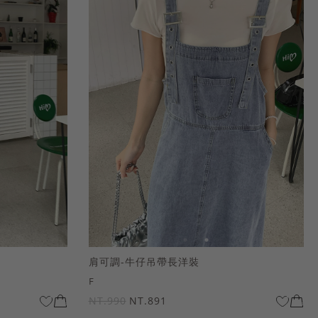
肩可調-牛仔吊帶長洋裝
F
NT.990
NT.891