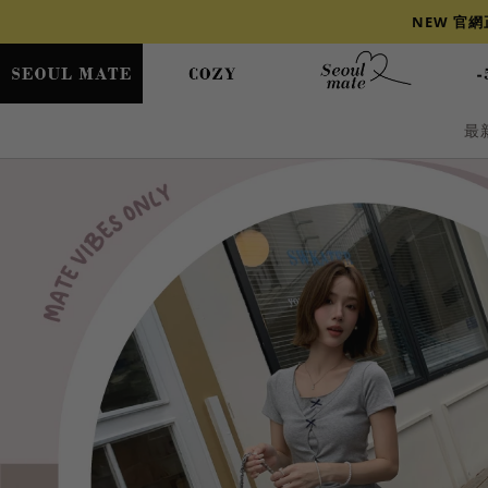
NEW 官
最
爆乳
背心
洋裝
舒芙蕾
小香風