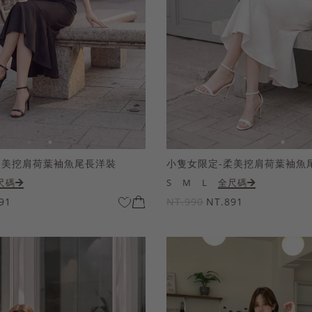
柔美挖肩荷葉袖魚尾長洋裝
小隻女限定-柔美挖肩荷葉袖魚
尺碼
S
M
L
全尺碼
91
NT.990
NT.891