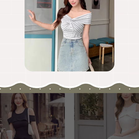
OO聯名-KUKU熊蝴蝶結短袖上衣
HOOLOOLOO聯名-KUKU
尺碼
S
M
L
全尺碼
NT.690