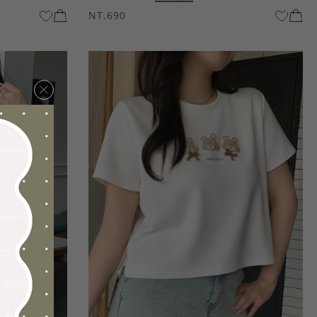
NT.690
×