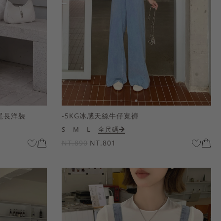
尾長洋裝
-5KG冰感天絲牛仔寬褲
S
M
L
全尺碼
NT.890
NT.801