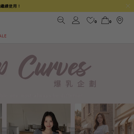
可繼續使用！
0
0
ALE
裙
冰感
涼感
前往結帳