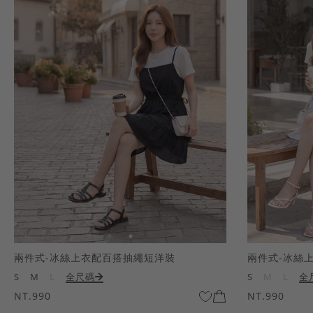
兩件式-冰絲上衣配百搭抽繩短洋裝
兩件式-冰絲
S
M
L
全尺碼
S
M
L
全
NT.990
NT.990