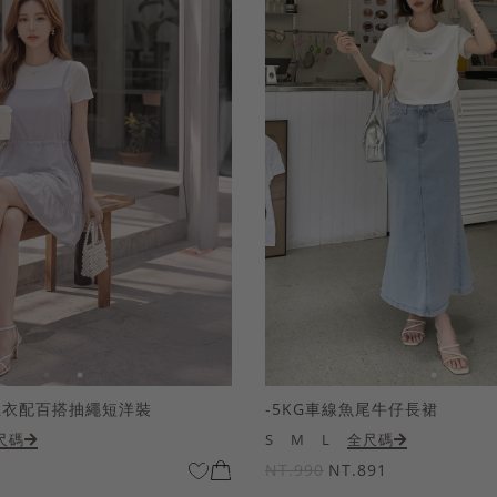
上衣配百搭抽繩短洋裝
-5KG車線魚尾牛仔長裙
尺碼
S
M
L
全尺碼
NT.990
NT.891