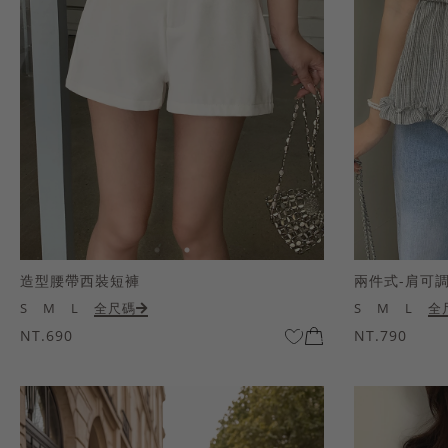
造型腰帶西裝短褲
兩件式-肩可
S
M
L
全尺碼
S
M
L
全
NT.690
NT.790