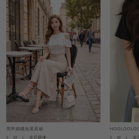
馬甲綁繩魚尾長裙
S
M
L
全尺碼
S
M
L
全