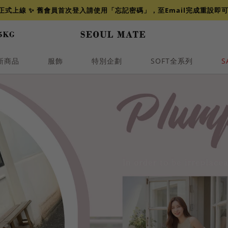
網正式上線 ✨ 舊會員首次登入請使用「忘記密碼」，至Email完成重設即
新商品
服飾
特別企劃
SOFT全系列
S
透膚
小香
牛仔
襯衫
褲裙
牛仔