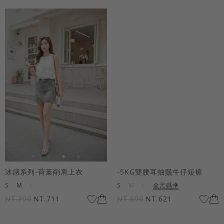
冰感系列-荷葉削肩上衣
-5KG雙腰耳抽鬚牛仔短褲
S
M
L
S
M
L
全尺碼
NT.790
NT.711
NT.690
NT.621