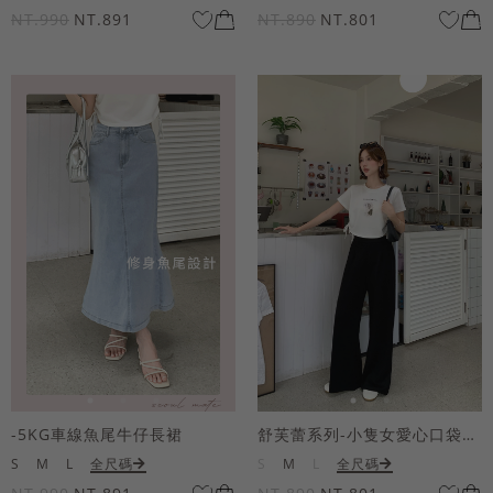
NT.990
NT.891
NT.890
NT.801
-5KG車線魚尾牛仔長裙
舒芙蕾系列-小隻女愛心口袋寬褲
S
M
L
全尺碼
S
M
L
全尺碼