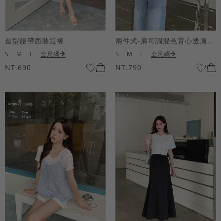
造型腰帶西裝短褲
兩件式-肩可調混色背心透膚上衣套組
S
M
L
全尺碼
S
M
L
全尺碼
NT.690
NT.790