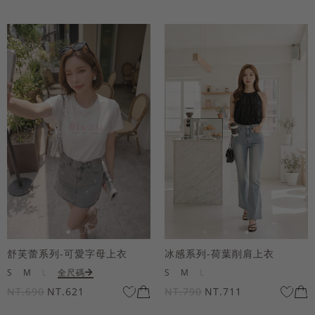
舒芙蕾系列-可愛字母上衣
冰感系列-荷葉削肩上衣
S
M
L
全尺碼
S
M
L
NT.690
NT.621
NT.790
NT.711