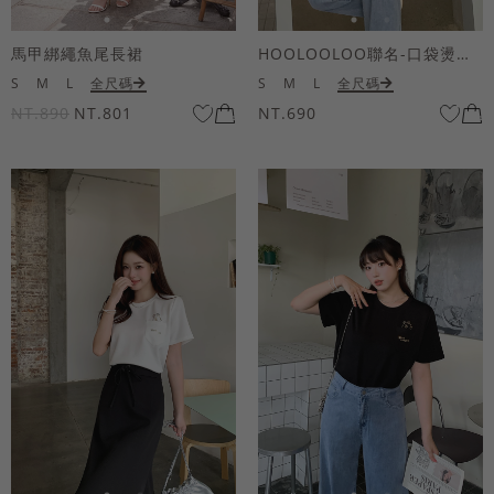
馬甲綁繩魚尾長裙
HOOLOOLOO聯名-口袋燙金KUKU熊短袖上衣
S
M
L
全尺碼
S
M
L
全尺碼
NT.890
NT.801
NT.690