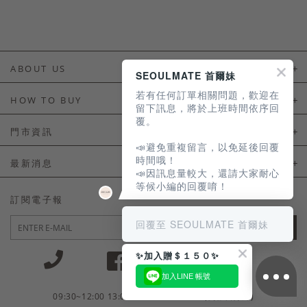
ABOUT US
SEOULMATE 首爾妹
若有任何訂單相關問題，歡迎在
About Us
HOW TO BUY
留下訊息，將於上班時間依序回
覆。
如何購買
門市資訊
📣避免重複留言，以免延後回覆
付款及配送
門市資訊
時間哦！
最新消息
📣因訊息量較大，還請大家耐心
會員常見問題
等候小編的回覆唷！
LINE官方會員活動
訂閱電子報
訂單常見問題
回覆至 SEOULMATE 首爾妹
JOIN
商品售後服務
✨加入贈＄１５０✨
電子發票
加入LINE 帳號
國外會員服務
09:30~12:00 13:00~18:30 / Mon - Fri(例假日除外)