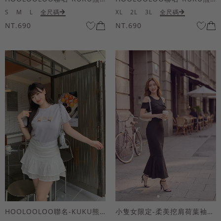
S
M
L
全尺碼
XL
2L
3L
全尺碼
NT.690
NT.690
HOOLOOLOO聯名-KUKU熊蝴蝶結短袖上衣
小隻女限定-柔美挖肩荷葉袖魚尾長洋裝