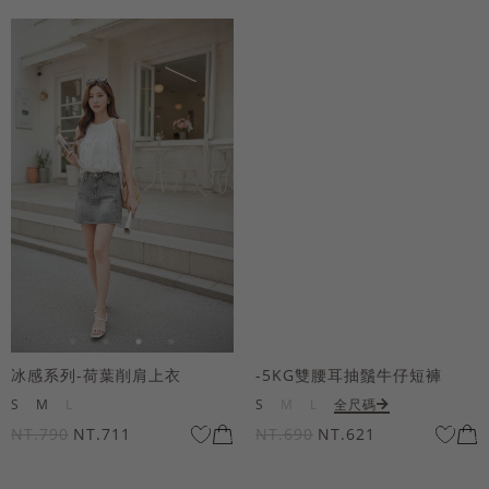
冰感系列-荷葉削肩上衣
-5KG雙腰耳抽鬚牛仔短褲
S
M
L
S
M
L
全尺碼
NT.790
NT.711
NT.690
NT.621