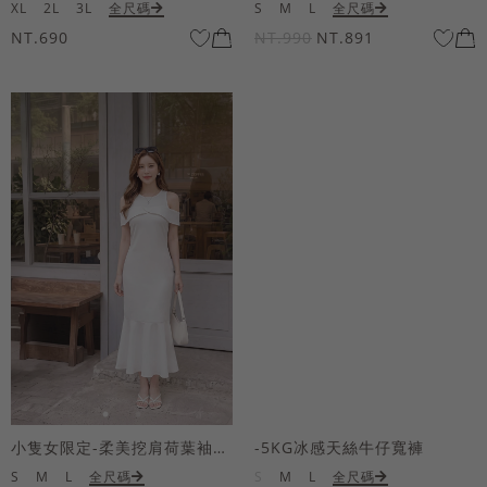
XL
2L
3L
全尺碼
S
M
L
全尺碼
NT.690
NT.990
NT.891
小隻女限定-柔美挖肩荷葉袖魚尾長洋裝
-5KG冰感天絲牛仔寬褲
S
M
L
全尺碼
S
M
L
全尺碼