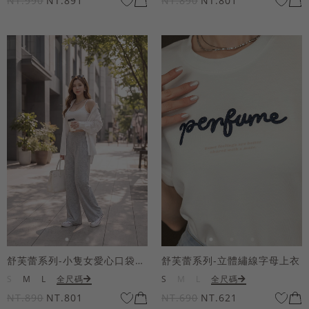
NT.990
NT.891
NT.890
NT.801
舒芙蕾系列-小隻女愛心口袋寬褲
舒芙蕾系列-立體繡線字母上衣
S
M
L
全尺碼
S
M
L
全尺碼
NT.890
NT.801
NT.690
NT.621