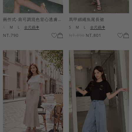
兩件式-肩可調混色背心透膚上衣套組
馬甲綁繩魚尾長裙
S
M
L
全尺碼
S
M
L
全尺碼
NT.790
NT.890
NT.801