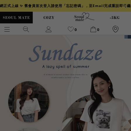
官網正式上線 ✨ 舊會員首次登入請使用「忘記密碼」，至Email完成重設即可
0
0
爆乳
背心
洋裝
舒芙蕾
小香風
透膚
小香
牛仔
襯衫
褲裙
牛仔裙
冰感
涼感