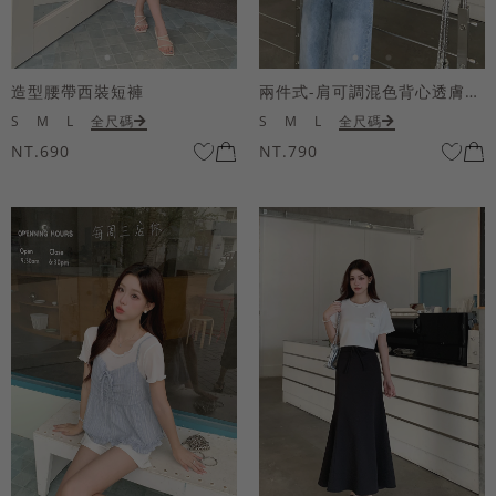
造型腰帶西裝短褲
兩件式-肩可調混色背心透膚上衣套組
S
M
L
全尺碼
S
M
L
全尺碼
NT.690
NT.790