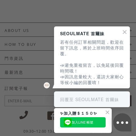
ABOUT US
SEOULMATE 首爾妹
若有任何訂單相關問題，歡迎在
About Us
HOW TO BUY
留下訊息，將於上班時間依序回
覆。
如何購買
門市資訊
📣避免重複留言，以免延後回覆
付款及配送
門市資訊
時間哦！
最新消息
📣因訊息量較大，還請大家耐心
會員常見問題
等候小編的回覆唷！
LINE官方會員活動
訂閱電子報
訂單常見問題
回覆至 SEOULMATE 首爾妹
JOIN
商品售後服務
✨加入贈＄１５０✨
電子發票
加入LINE 帳號
國外會員服務
09:30~12:00 13:00~18:30 / Mon - Fri(例假日除外)