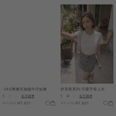
-5KG雙腰耳抽鬚牛仔短褲
舒芙蕾系列-可愛字母上衣
S
M
L
全尺碼
S
M
L
全尺碼
NT.690
NT.621
NT.690
NT.621