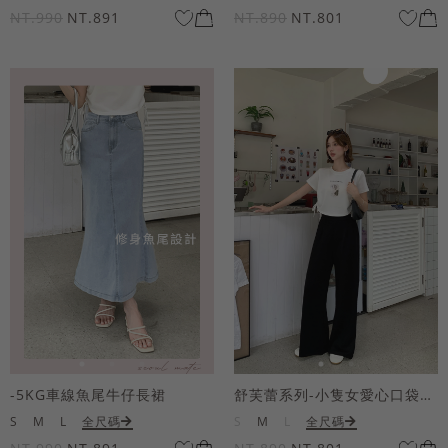
NT.990
NT.891
NT.890
NT.801
-5KG車線魚尾牛仔長裙
舒芙蕾系列-小隻女愛心口袋寬褲
S
M
L
全尺碼
S
M
L
全尺碼