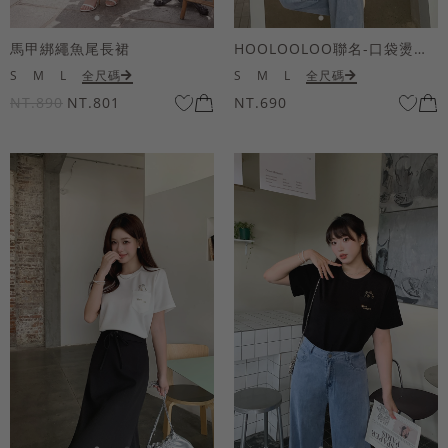
馬甲綁繩魚尾長裙
HOOLOOLOO聯名-口袋燙金KUKU熊短袖上衣
S
M
L
全尺碼
S
M
L
全尺碼
NT.890
NT.801
NT.690