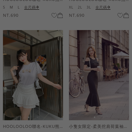
S
M
L
全尺碼
XL
2L
3L
全尺碼
NT.690
NT.690
HOOLOOLOO聯名-KUKU熊蝴蝶結短袖上衣
小隻女限定-柔美挖肩荷葉袖魚尾長洋裝