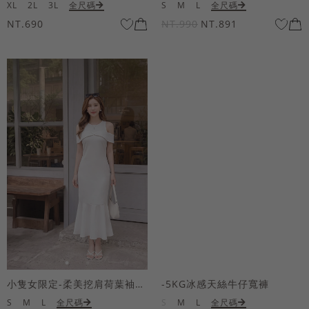
XL
2L
3L
全尺碼
S
M
L
全尺碼
NT.690
NT.990
NT.891
小隻女限定-柔美挖肩荷葉袖魚尾長洋裝
-5KG冰感天絲牛仔寬褲
S
M
L
全尺碼
S
M
L
全尺碼