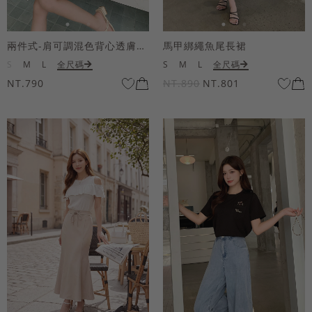
兩件式-肩可調混色背心透膚上衣套組
馬甲綁繩魚尾長裙
S
M
L
全尺碼
S
M
L
全尺碼
NT.790
NT.890
NT.801