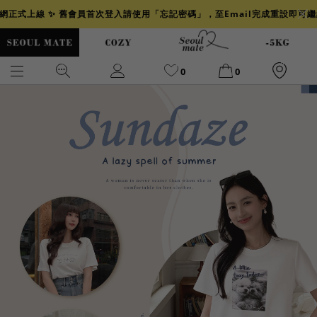
官網正式上線 ✨ 舊會員首次登入請使用「忘記密碼」，至Email完成重設即可
0
0
爆乳
背心
洋裝
舒芙蕾
小香風
透膚
小香
牛仔
襯衫
褲裙
牛仔裙
冰感
涼感