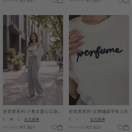
NT.990
NT.891
NT.890
NT.801
舒芙蕾系列-小隻女愛心口袋寬褲
舒芙蕾系列-立體繡線字母上衣
S
M
L
全尺碼
S
M
L
全尺碼
NT.890
NT.801
NT.690
NT.621