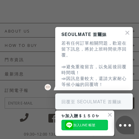
ABOUT US
SEOULMATE 首爾妹
若有任何訂單相關問題，歡迎在
About Us
HOW TO BUY
留下訊息，將於上班時間依序回
覆。
如何購買
門市資訊
📣避免重複留言，以免延後回覆
付款及配送
門市資訊
時間哦！
最新消息
📣因訊息量較大，還請大家耐心
會員常見問題
等候小編的回覆唷！
LINE官方會員活動
訂閱電子報
訂單常見問題
回覆至 SEOULMATE 首爾妹
JOIN
商品售後服務
✨加入贈＄１５０✨
電子發票
加入LINE 帳號
國外會員服務
09:30~12:00 13:00~18:30 / Mon - Fri(例假日除外)