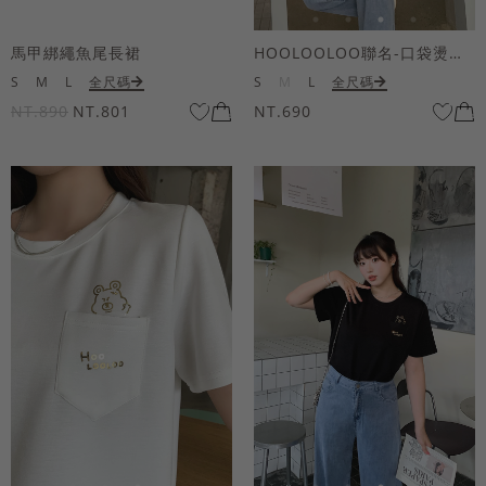
馬甲綁繩魚尾長裙
HOOLOOLOO聯名-口袋燙金KUKU熊短袖上衣
S
M
L
全尺碼
S
M
L
全尺碼
NT.890
NT.801
NT.690