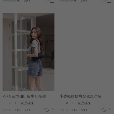
NT.990
NT.891
NT.890
NT.801
-5KG造型側口袋牛仔短褲
小香織紋挖肩配色短洋裝
S
M
L
全尺碼
S
M
L
全尺碼
NT.690
NT.621
NT.990
NT.891