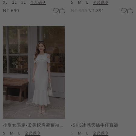
XL
2L
3L
全尺碼
S
M
L
全尺碼
NT.690
NT.990
NT.891
小隻女限定-柔美挖肩荷葉袖魚尾長洋裝
-5KG冰感天絲牛仔寬褲
S
M
L
全尺碼
S
M
L
全尺碼