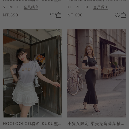
S
M
L
全尺碼
XL
2L
3L
全尺碼
NT.690
NT.690
HOOLOOLOO聯名-KUKU熊蝴蝶結短袖上衣
小隻女限定-柔美挖肩荷葉袖魚尾長洋裝