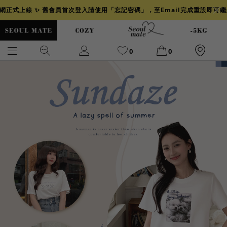
官網正式上線 ✨ 舊會員首次登入請使用「忘記密碼」，至Email完成重設即可
0
0
爆乳
背心
洋裝
舒芙蕾
小香風
透膚
小香
牛仔
襯衫
褲裙
牛仔裙
冰感
涼感