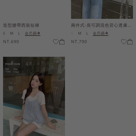
造型腰帶西裝短褲
兩件式-肩可調混色背心透膚上衣套組
S
M
L
全尺碼
S
M
L
全尺碼
NT.690
NT.790