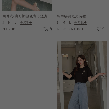
兩件式-肩可調混色背心透膚上衣套組
馬甲綁繩魚尾長裙
S
M
L
全尺碼
S
M
L
全尺碼
NT.790
NT.890
NT.801