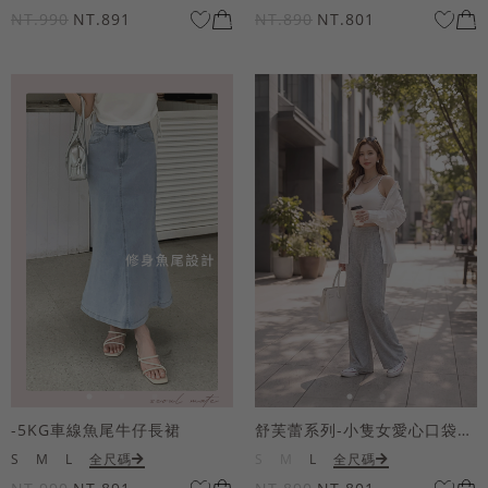
NT.990
NT.891
NT.890
NT.801
-5KG車線魚尾牛仔長裙
舒芙蕾系列-小隻女愛心口袋寬褲
S
M
L
全尺碼
S
M
L
全尺碼