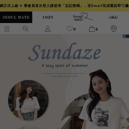
官網正式上線 ✨ 舊會員首次登入請使用「忘記密碼」，至Email完成重設即可
0
0
爆乳
背心
洋裝
舒芙蕾
小香風
透膚
小香
牛仔
襯衫
褲裙
牛仔裙
冰感
涼感