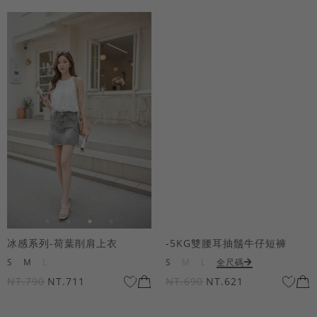
冰感系列-荷葉削肩上衣
-5KG雙腰耳抽鬚牛仔短褲
S
M
L
S
M
L
全尺碼
NT.790
NT.711
NT.690
NT.621