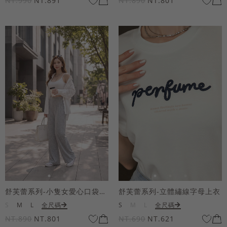
NT.990
NT.891
NT.890
NT.801
舒芙蕾系列-小隻女愛心口袋寬褲
舒芙蕾系列-立體繡線字母上衣
S
M
L
全尺碼
S
M
L
全尺碼
NT.890
NT.801
NT.690
NT.621