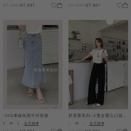
NT.990
NT.891
NT.890
NT.801
-5KG車線魚尾牛仔長裙
舒芙蕾系列-小隻女愛心口袋寬褲
S
M
L
全尺碼
S
M
L
全尺碼