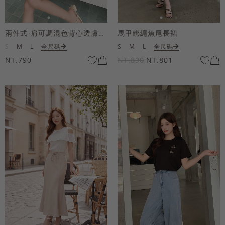
兩件式-肩可調混色背心透膚上衣套組
馬甲綁繩魚尾長裙
S
M
L
全尺碼
S
M
L
全尺碼
NT.790
NT.890
NT.801