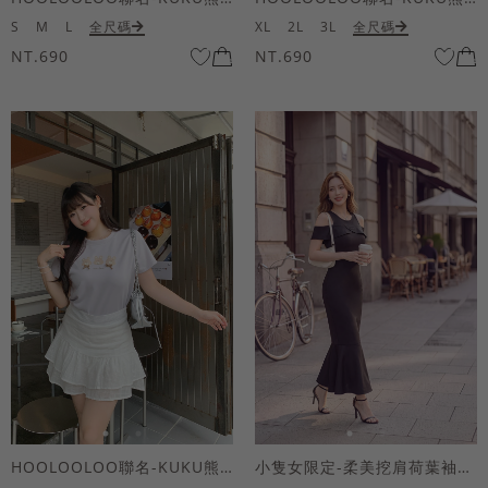
S
M
L
全尺碼
XL
2L
3L
全尺碼
NT.690
NT.690
HOOLOOLOO聯名-KUKU熊蝴蝶結短袖上衣
小隻女限定-柔美挖肩荷葉袖魚尾長洋裝