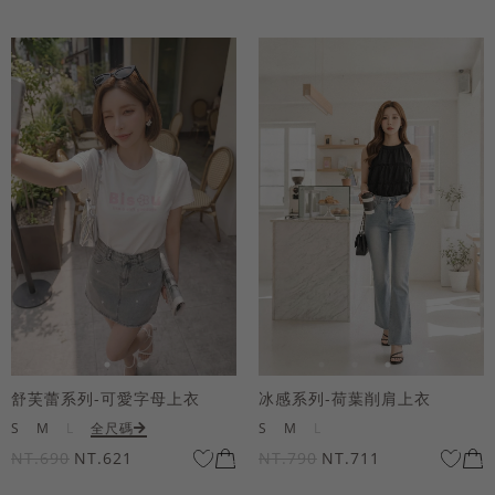
舒芙蕾系列-可愛字母上衣
冰感系列-荷葉削肩上衣
S
M
L
全尺碼
S
M
L
NT.690
NT.621
NT.790
NT.711