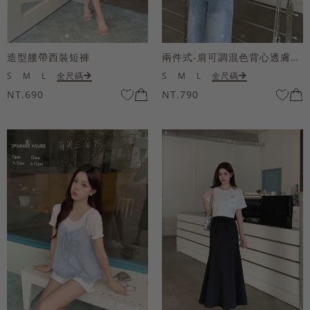
造型腰帶西裝短褲
兩件式-肩可調混色背心透膚上衣套組
S
M
L
全尺碼
S
M
L
全尺碼
NT.690
NT.790