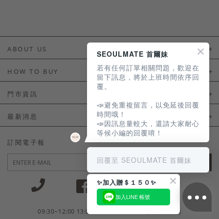
ABOUT US
SEOULMATE 首爾妹
若有任何訂單相關問題，歡迎在
About Us
HOW TO BUY
留下訊息，將於上班時間依序回
覆。
如何購買
門市資訊
📣避免重複留言，以免延後回覆
付款及配送
門市資訊
時間哦！
最新消息
📣因訊息量較大，還請大家耐心
會員常見問題
等候小編的回覆唷！
LINE官方會員活動
訂閱電子報
訂單常見問題
回覆至 SEOULMATE 首爾妹
JOIN
商品售後服務
✨加入贈＄１５０✨
電子發票
加入LINE 帳號
國外會員服務
09:30~12:00 13:00~18:30 / Mon - Fri(例假日除外)