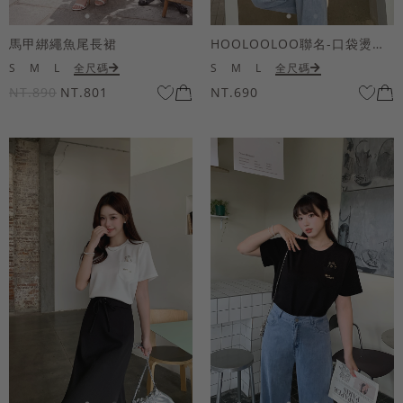
馬甲綁繩魚尾長裙
HOOLOOLOO聯名-口袋燙金KUKU熊短袖上衣
S
M
L
全尺碼
S
M
L
全尺碼
NT.890
NT.801
NT.690