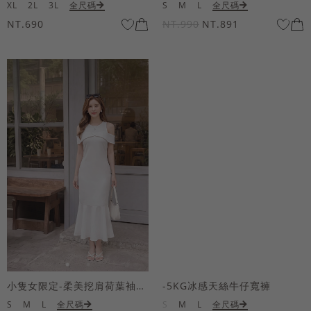
XL
2L
3L
全尺碼
S
M
L
全尺碼
NT.690
NT.990
NT.891
小隻女限定-柔美挖肩荷葉袖魚尾長洋裝
-5KG冰感天絲牛仔寬褲
S
M
L
全尺碼
S
M
L
全尺碼