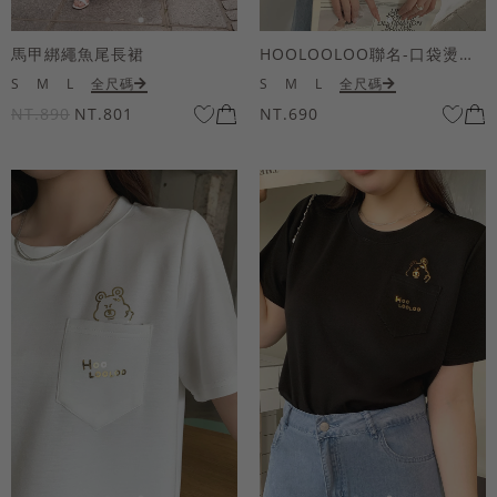
馬甲綁繩魚尾長裙
HOOLOOLOO聯名-口袋燙金KUKU熊短袖上衣
S
M
L
全尺碼
S
M
L
全尺碼
NT.890
NT.801
NT.690