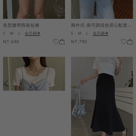
造型腰帶西裝短褲
兩件式-肩可調混色背心配透膚短袖上衣
S
M
L
全尺碼
S
M
L
全尺碼
NT.690
NT.790