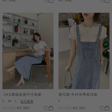
NT.990
NT.990
-5KG車線魚尾牛仔長裙
肩可調-牛仔吊帶長洋裝
S
M
L
全尺碼
F
NT.990
NT.891
NT.990
NT.891