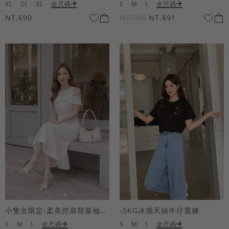
XL
2L
3L
全尺碼
S
M
L
全尺碼
NT.690
NT.990
NT.891
小隻女限定-柔美挖肩荷葉袖魚尾長洋裝
-5KG冰感天絲牛仔寬褲
S
M
L
全尺碼
S
M
L
全尺碼