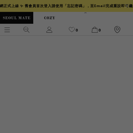
官網正式上線 ✨ 舊會員首次登入請使用「忘記密碼」，至Email完成重設即可
0
0
爆乳
背心
洋裝
舒芙蕾
小香風
透膚
小香
牛仔
襯衫
褲裙
牛仔裙
冰感
涼感