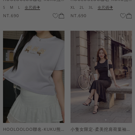
S
M
L
全尺碼
XL
2L
3L
全尺碼
NT.690
NT.690
HOOLOOLOO聯名-KUKU熊蝴蝶結短袖上衣
小隻女限定-柔美挖肩荷葉袖魚尾長洋裝