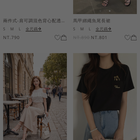
兩件式-肩可調混色背心配透膚短袖上衣
馬甲綁繩魚尾長裙
S
M
L
全尺碼
S
M
L
全尺碼
NT.790
NT.890
NT.801