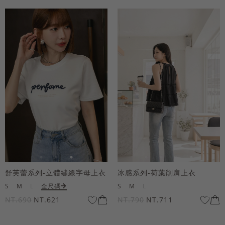
舒芙蕾系列-立體繡線字母上衣
冰感系列-荷葉削肩上衣
S
M
L
全尺碼
S
M
L
NT.690
NT.621
NT.790
NT.711