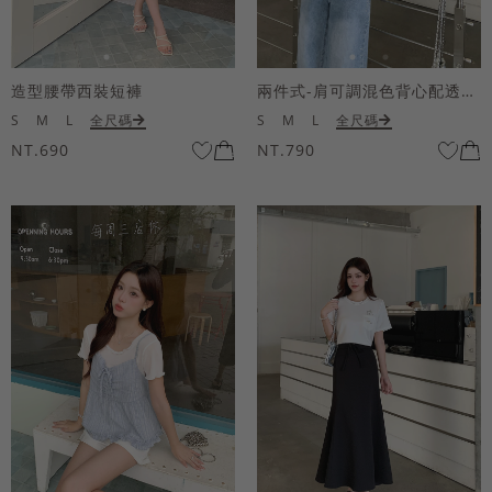
造型腰帶西裝短褲
兩件式-肩可調混色背心配透膚短袖上衣
S
M
L
全尺碼
S
M
L
全尺碼
NT.690
NT.790