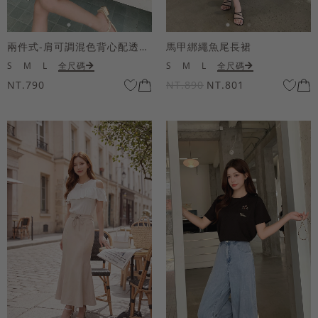
兩件式-肩可調混色背心配透膚短袖上衣
馬甲綁繩魚尾長裙
S
M
L
全尺碼
S
M
L
全尺碼
NT.790
NT.890
NT.801