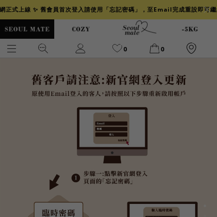
官網正式上線 ✨ 舊會員首次登入請使用「忘記密碼」，至Email完成重設即可
0
0
爆乳
背心
洋裝
舒芙蕾
小香風
透膚
小香
牛仔
襯衫
褲裙
牛仔裙
冰感
涼感