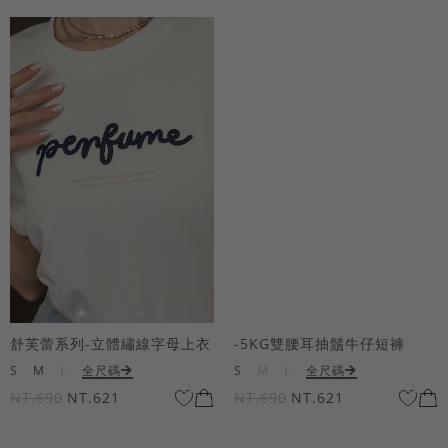
舒芙蕾系列-立體繡線字母上衣
-5KG雙腰耳抽鬚牛仔短褲
S
M
L
全尺碼
S
M
L
全尺碼
NT.690
NT.621
NT.690
NT.621