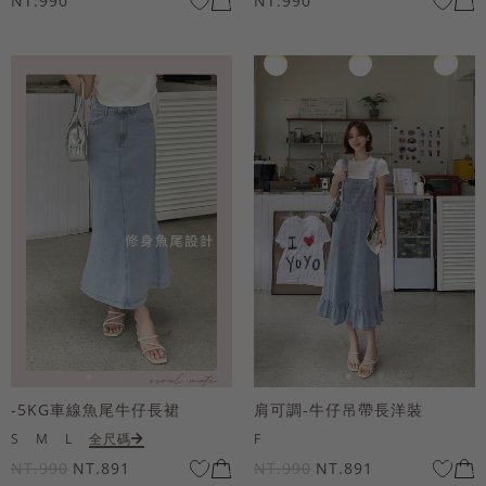
NT.990
NT.990
-5KG車線魚尾牛仔長裙
肩可調-牛仔吊帶長洋裝
S
M
L
全尺碼
F
NT.990
NT.891
NT.990
NT.891