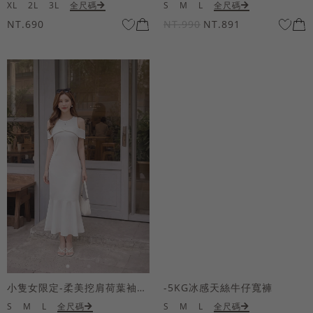
XL
2L
3L
全尺碼
S
M
L
全尺碼
NT.690
NT.990
NT.891
小隻女限定-柔美挖肩荷葉袖魚尾長洋裝
-5KG冰感天絲牛仔寬褲
S
M
L
全尺碼
S
M
L
全尺碼