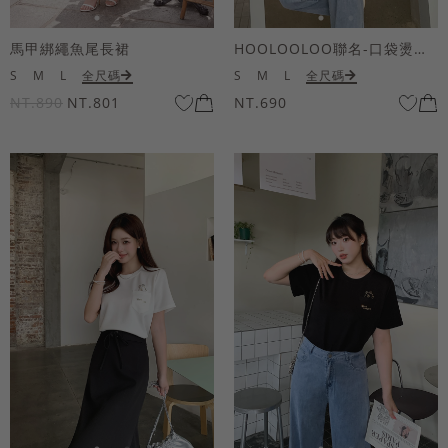
馬甲綁繩魚尾長裙
HOOLOOLOO聯名-口袋燙金KUKU熊短袖上衣
S
M
L
全尺碼
S
M
L
全尺碼
NT.890
NT.801
NT.690