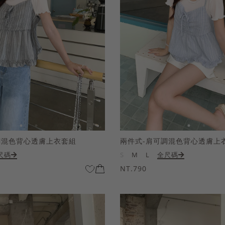
調混色背心透膚上衣套組
兩件式-肩可調混色背心透膚上
尺碼
S
M
L
全尺碼
NT.790