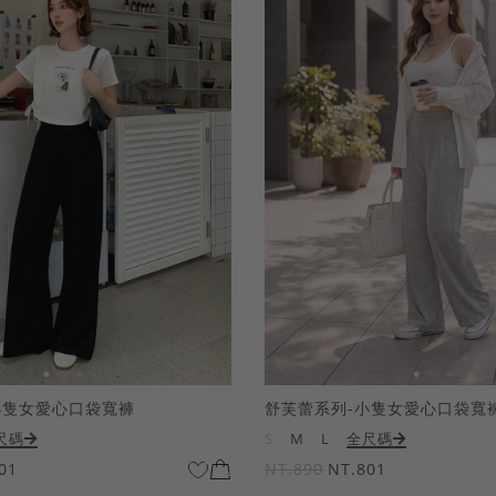
小隻女愛心口袋寬褲
舒芙蕾系列-小隻女愛心口袋寬
尺碼
S
M
L
全尺碼
01
NT.890
NT.801