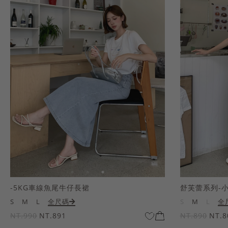
-5KG車線魚尾牛仔長裙
舒芙蕾系列-
S
M
L
全尺碼
S
M
L
全
NT.990
NT.891
NT.890
NT.8