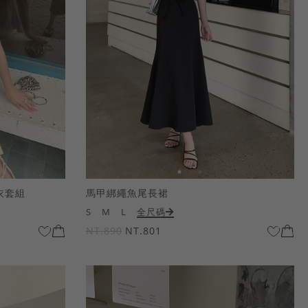
衣套組
馬甲綁繩魚尾長裙
S
M
L
全尺碼
NT.890
NT.801