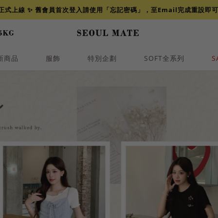
網正式上線 ✨ 舊會員首次登入請使用「忘記密碼」，至Email完成重設即
新商品
服飾
特別企劃
SOFT全系列
S
透膚
小香
牛仔
襯衫
褲裙
牛仔