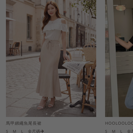
馬甲綁繩魚尾長裙
S
M
L
全尺碼
S
M
L
全