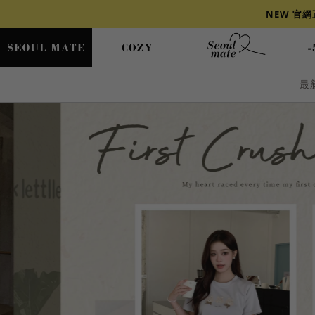
NEW 官
最
爆乳
背心
洋裝
舒芙蕾
小香風