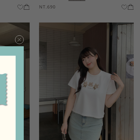
NT.690
×