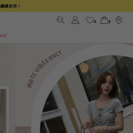
可繼續使用！
0
0
ALE
裙
冰感
涼感
前往結帳