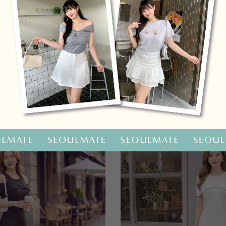
OO聯名-KUKU熊蝴蝶結短袖上衣
HOOLOOLOO聯名-KUKU
尺碼
S
M
L
全尺碼
NT.690