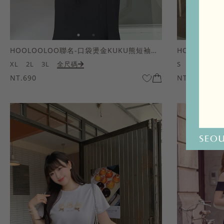
HOOLOOLOO聯名-口袋燙金KUKU熊短袖上衣
HOOLOOL
XL
2L
3L
全尺碼
S
M
L
全
NT.690
NT.690