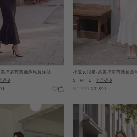
柔美挖肩荷葉袖魚尾長洋裝
小隻女限定-柔美挖肩荷葉袖魚
尺碼
S
M
L
全尺碼
91
NT.990
NT.891