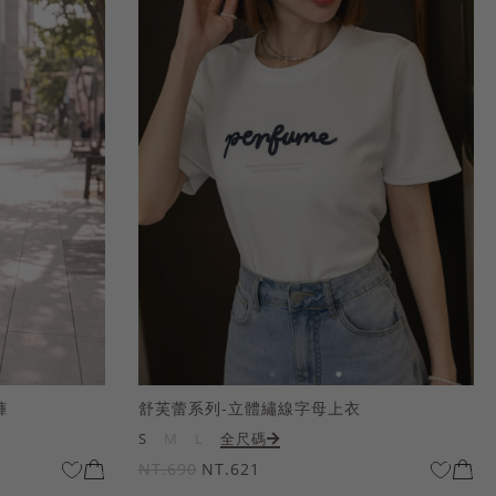
褲
舒芙蕾系列-立體繡線字母上衣
S
M
L
全尺碼
NT.690
NT.621