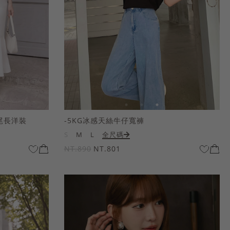
尾長洋裝
-5KG冰感天絲牛仔寬褲
S
M
L
全尺碼
NT.890
NT.801