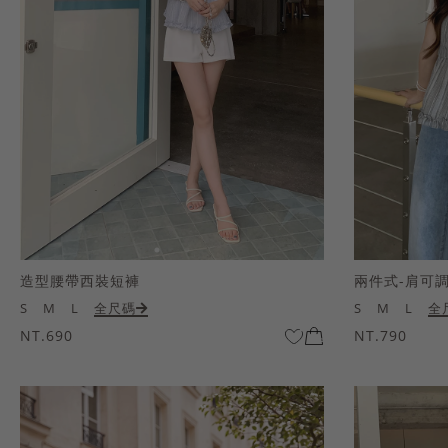
造型腰帶西裝短褲
兩件式-肩可
S
M
L
全尺碼
S
M
L
全
NT.690
NT.790