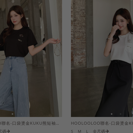
HOOLOOLOO聯名-口袋燙金KUKU熊短袖上衣
尺碼
S
M
L
全尺碼