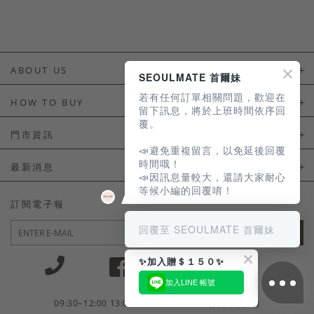
ABOUT US
SEOULMATE 首爾妹
若有任何訂單相關問題，歡迎在
About Us
HOW TO BUY
留下訊息，將於上班時間依序回
覆。
如何購買
門市資訊
📣避免重複留言，以免延後回覆
付款及配送
門市資訊
時間哦！
最新消息
📣因訊息量較大，還請大家耐心
會員常見問題
等候小編的回覆唷！
LINE官方會員活動
訂閱電子報
訂單常見問題
回覆至 SEOULMATE 首爾妹
JOIN
商品售後服務
✨加入贈＄１５０✨
電子發票
加入LINE 帳號
國外會員服務
09:30~12:00 13:00~18:30 / Mon - Fri(例假日除外)