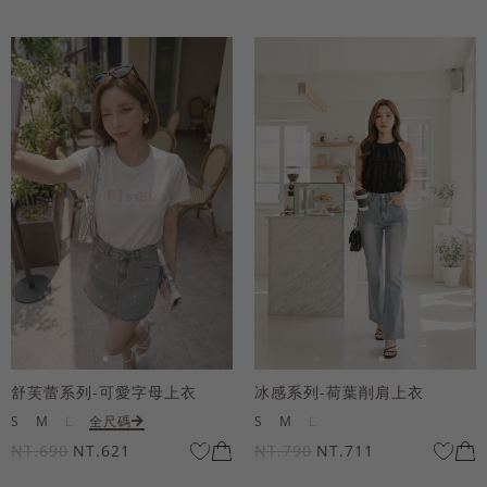
舒芙蕾系列-可愛字母上衣
冰感系列-荷葉削肩上衣
S
M
L
全尺碼
S
M
L
NT.690
NT.621
NT.790
NT.711