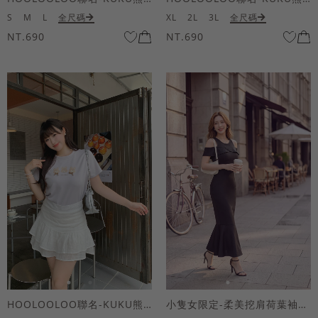
S
M
L
全尺碼
XL
2L
3L
全尺碼
NT.690
NT.690
HOOLOOLOO聯名-KUKU熊蝴蝶結短袖上衣
小隻女限定-柔美挖肩荷葉袖魚尾長洋裝