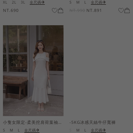
XL
2L
3L
全尺碼
S
M
L
全尺碼
NT.690
NT.990
NT.891
小隻女限定-柔美挖肩荷葉袖魚尾長洋裝
-5KG冰感天絲牛仔寬褲
S
M
L
全尺碼
S
M
L
全尺碼