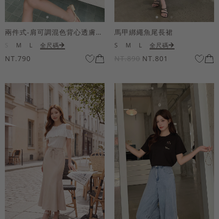
兩件式-肩可調混色背心透膚上衣套組
馬甲綁繩魚尾長裙
S
M
L
全尺碼
S
M
L
全尺碼
NT.790
NT.890
NT.801