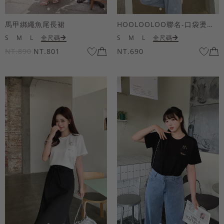
馬甲綁繩魚尾長裙
HOOLOOLOO聯名-口袋燙金KUKU熊短袖上衣
S
M
L
全尺碼
S
M
L
全尺碼
NT.890
NT.801
NT.690