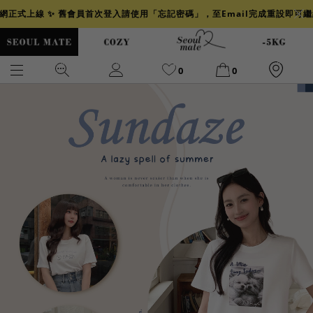
官網正式上線 ✨ 舊會員首次登入請使用「忘記密碼」，至Email完成重設即可
0
0
爆乳
背心
洋裝
舒芙蕾
小香風
透膚
小香
牛仔
襯衫
褲裙
牛仔裙
冰感
涼感