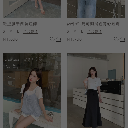
造型腰帶西裝短褲
兩件式-肩可調混色背心透膚上衣套組
S
M
L
全尺碼
S
M
L
全尺碼
NT.690
NT.790