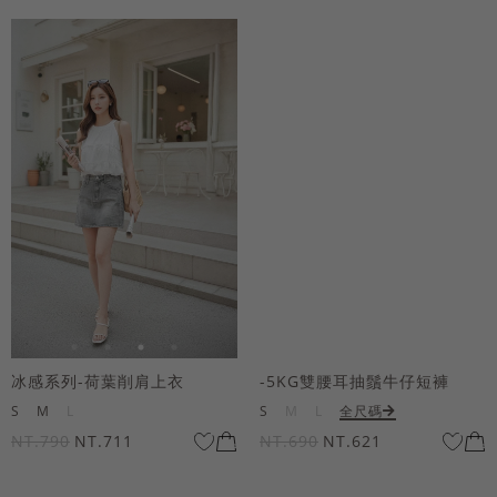
冰感系列-荷葉削肩上衣
-5KG雙腰耳抽鬚牛仔短褲
S
M
L
S
M
L
全尺碼
NT.790
NT.711
NT.690
NT.621