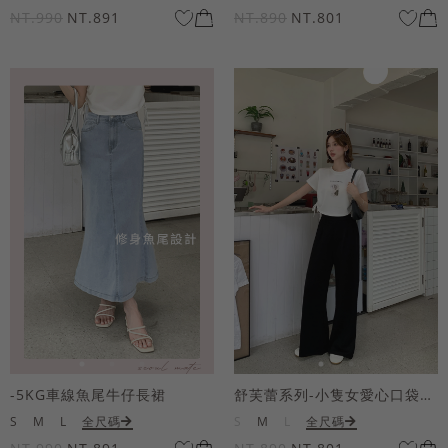
NT.990
NT.891
NT.890
NT.801
-5KG車線魚尾牛仔長裙
舒芙蕾系列-小隻女愛心口袋寬褲
S
M
L
全尺碼
S
M
L
全尺碼