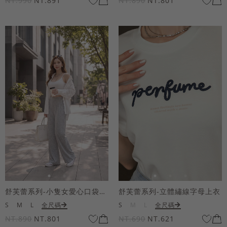
NT.990
NT.891
NT.890
NT.801
舒芙蕾系列-小隻女愛心口袋寬褲
舒芙蕾系列-立體繡線字母上衣
S
M
L
全尺碼
S
M
L
全尺碼
NT.890
NT.801
NT.690
NT.621