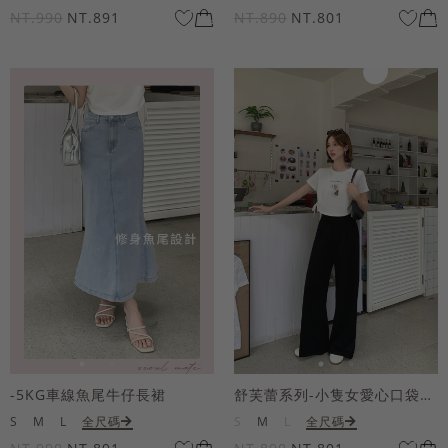
NT.990
NT.891
NT.890
NT.801
-5KG車線魚尾牛仔長裙
舒芙蕾系列-小隻女愛心口袋寬褲
S
M
L
全尺碼
S
M
L
全尺碼