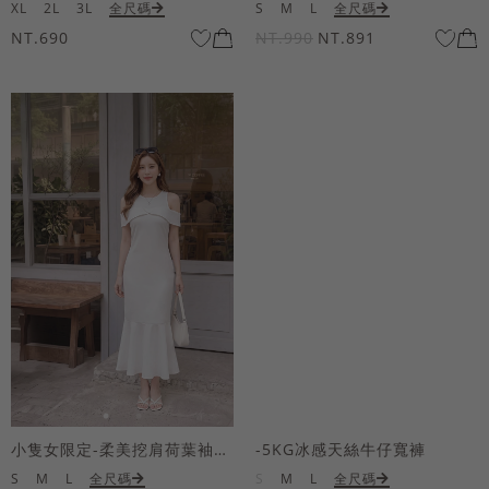
XL
2L
3L
全尺碼
S
M
L
全尺碼
NT.690
NT.990
NT.891
小隻女限定-柔美挖肩荷葉袖魚尾長洋裝
-5KG冰感天絲牛仔寬褲
S
M
L
全尺碼
S
M
L
全尺碼