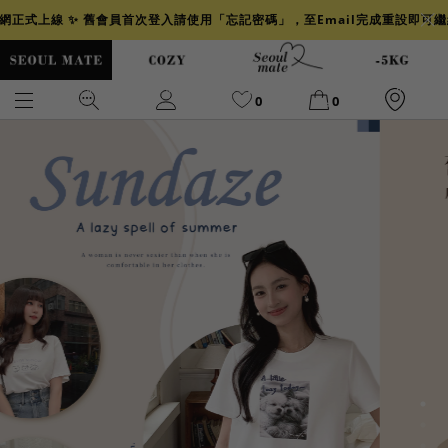
官網正式上線 ✨ 舊會員首次登入請使用「忘記密碼」，至Email完成重設即可
0
0
爆乳
背心
洋裝
舒芙蕾
小香風
透膚
小香
牛仔
襯衫
褲裙
牛仔裙
冰感
涼感