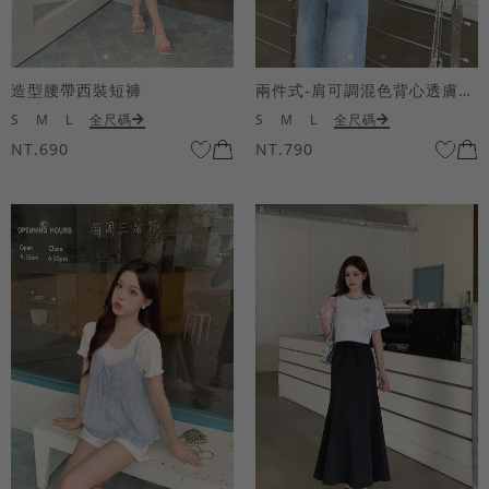
造型腰帶西裝短褲
兩件式-肩可調混色背心透膚上衣套組
S
M
L
全尺碼
S
M
L
全尺碼
NT.690
NT.790