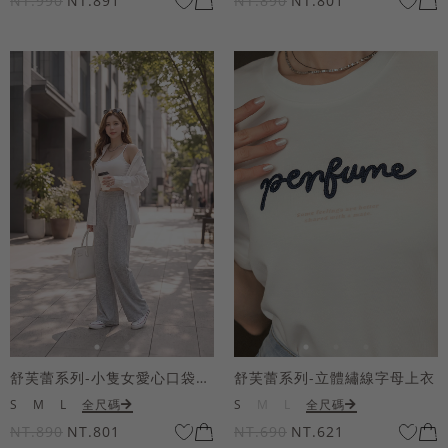
NT.990
NT.891
NT.890
NT.801
舒芙蕾系列-小隻女愛心口袋寬褲
舒芙蕾系列-立體繡線字母上衣
S
M
L
全尺碼
S
M
L
全尺碼
NT.890
NT.801
NT.690
NT.621