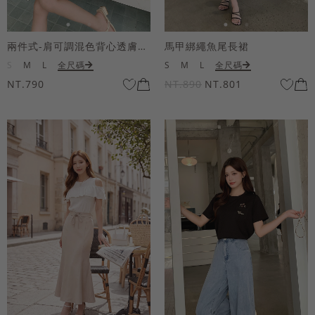
兩件式-肩可調混色背心透膚上衣套組
馬甲綁繩魚尾長裙
S
M
L
全尺碼
S
M
L
全尺碼
NT.790
NT.890
NT.801