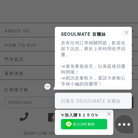
ABOUT US
SEOULMATE 首爾妹
若有任何訂單相關問題，歡迎在
About Us
HOW TO BUY
留下訊息，將於上班時間依序回
覆。
如何購買
門市資訊
📣避免重複留言，以免延後回覆
付款及配送
門市資訊
時間哦！
最新消息
📣因訊息量較大，還請大家耐心
會員常見問題
等候小編的回覆唷！
LINE官方會員活動
訂閱電子報
訂單常見問題
回覆至 SEOULMATE 首爾妹
JOIN
商品售後服務
✨加入贈＄１５０✨
電子發票
加入LINE 帳號
國外會員服務
09:30~12:00 13:00~18:30 / Mon - Fri(例假日除外)