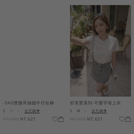
-5KG雙腰耳抽鬚牛仔短褲
舒芙蕾系列-可愛字母上衣
S
M
L
全尺碼
S
M
L
全尺碼
NT.690
NT.621
NT.690
NT.621