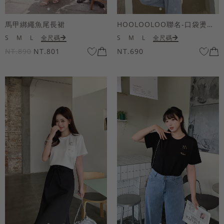
馬甲綁繩魚尾長裙
HOOLOOLOO聯名-口袋燙金KUKU熊短袖上衣
S
M
L
全尺碼
S
M
L
全尺碼
NT.890
NT.801
NT.690