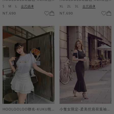
S
M
L
全尺碼
XL
2L
3L
全尺碼
NT.690
NT.690
HOOLOOLOO聯名-KUKU熊蝴蝶結短袖上衣
小隻女限定-柔美挖肩荷葉袖魚尾長洋裝