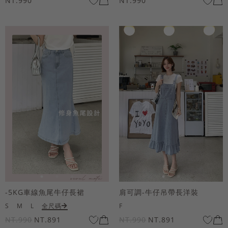
NT.990
NT.990
-5KG車線魚尾牛仔長裙
肩可調-牛仔吊帶長洋裝
S
M
L
全尺碼
F
NT.990
NT.891
NT.990
NT.891