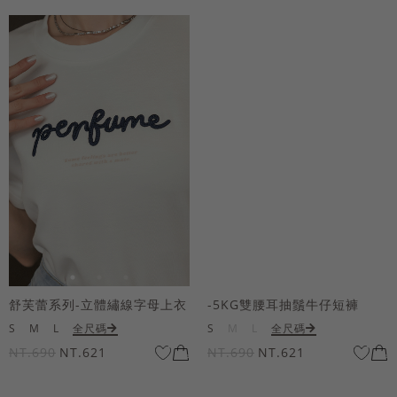
舒芙蕾系列-立體繡線字母上衣
-5KG雙腰耳抽鬚牛仔短褲
S
M
L
全尺碼
S
M
L
全尺碼
NT.690
NT.621
NT.690
NT.621