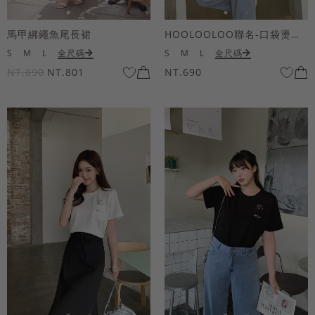
馬甲綁繩魚尾長裙
HOOLOOLOO聯名-口袋燙金KUKU熊短袖上衣
S
M
L
全尺碼
S
M
L
全尺碼
NT.890
NT.801
NT.690