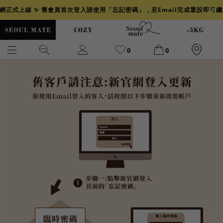
官網正式上線 ✨ 舊會員首次登入請使用「忘記密碼」，至Email完成重設即可
0
0
爆乳
背心
洋裝
舒芙蕾
小香風
透膚
小香
牛仔
襯衫
褲裙
牛仔裙
冰感
涼感