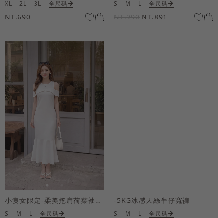
XL
2L
3L
全尺碼
S
M
L
全尺碼
NT.690
NT.990
NT.891
小隻女限定-柔美挖肩荷葉袖魚尾長洋裝
-5KG冰感天絲牛仔寬褲
S
M
L
全尺碼
S
M
L
全尺碼