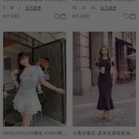
S
M
L
全尺碼
XL
2L
3L
全尺碼
NT.690
NT.690
HOOLOOLOO聯名-KUKU熊蝴蝶結短袖上衣
小隻女限定-柔美挖肩荷葉袖魚尾長洋裝