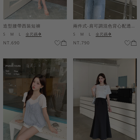
造型腰帶西裝短褲
兩件式-肩可調混色背心配透膚短袖上衣
S
M
L
全尺碼
S
M
L
全尺碼
NT.690
NT.790