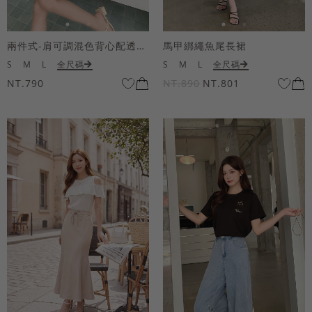
兩件式-肩可調混色背心配透膚短袖上衣
馬甲綁繩魚尾長裙
S
M
L
全尺碼
S
M
L
全尺碼
NT.790
NT.890
NT.801