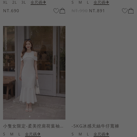
XL
2L
3L
全尺碼
S
M
L
全尺碼
NT.690
NT.990
NT.891
小隻女限定-柔美挖肩荷葉袖魚尾長洋裝
-5KG冰感天絲牛仔寬褲
S
M
L
全尺碼
S
M
L
全尺碼