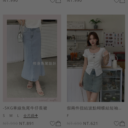
NT.990
NT.990
-5KG車線魚尾牛仔長裙
假兩件扭結波點蝴蝶結短袖上衣
S
M
L
全尺碼
F
NT.990
NT.891
NT.690
NT.621