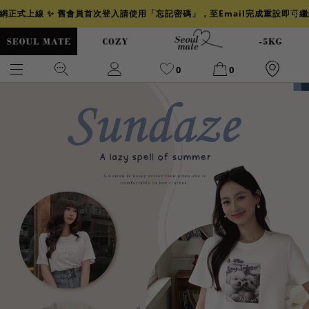
官網正式上線 ✨ 舊會員首次登入請使用「忘記密碼」，至Email完成重設即可
0
0
爆乳
背心
洋裝
舒芙蕾
小香風
透膚
小香
牛仔
襯衫
褲裙
牛仔裙
冰感
涼感