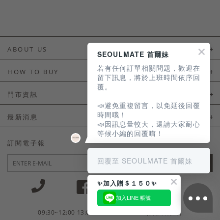
ABOUT US
SEOULMATE 首爾妹
若有任何訂單相關問題，歡迎在
About Us
HOW TO BUY
留下訊息，將於上班時間依序回
覆。
如何購買
門市資訊
📣避免重複留言，以免延後回覆
付款及配送
門市資訊
時間哦！
最新消息
📣因訊息量較大，還請大家耐心
會員常見問題
等候小編的回覆唷！
LINE官方會員活動
訂閱電子報
訂單常見問題
回覆至 SEOULMATE 首爾妹
JOIN
商品售後服務
✨加入贈＄１５０✨
電子發票
加入LINE 帳號
國外會員服務
09:30~12:00 13:00~18:30 / Mon - Fri(例假日除外)