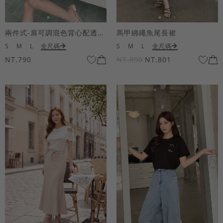
兩件式-肩可調混色背心配透膚短袖上衣
馬甲綁繩魚尾長裙
S
M
L
全尺碼
S
M
L
全尺碼
NT.790
NT.890
NT.801