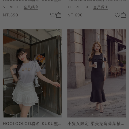
S
M
L
全尺碼
XL
2L
3L
全尺碼
NT.690
NT.690
HOOLOOLOO聯名-KUKU熊蝴蝶結短袖上衣
小隻女限定-柔美挖肩荷葉袖魚尾長洋裝