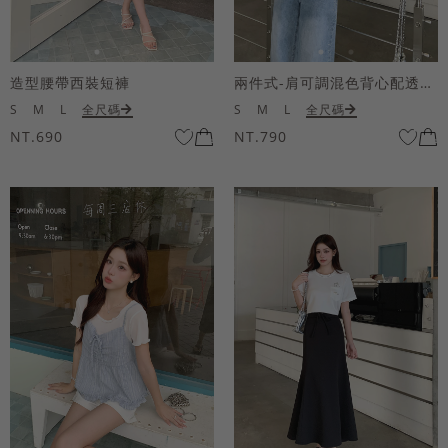
造型腰帶西裝短褲
兩件式-肩可調混色背心配透膚短袖上衣
S
M
L
全尺碼
S
M
L
全尺碼
NT.690
NT.790