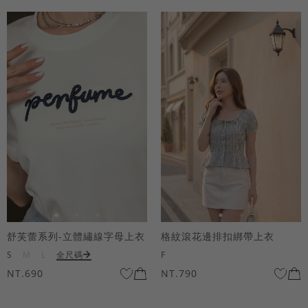
舒芙蕾系列-立體繡線字母上衣
格紋滾花邊排扣綁帶上衣
S
M
L
全尺碼
F
NT.690
NT.790