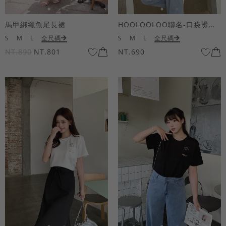
馬甲綁繩魚尾長裙
HOOLOOLOO聯名-口袋燙金KUKU熊短袖上衣
S
M
L
全尺碼
S
M
L
全尺碼
NT.890
NT.801
NT.690