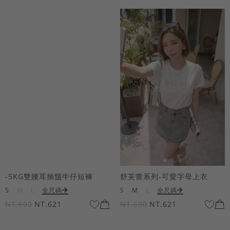
-5KG雙腰耳抽鬚牛仔短褲
舒芙蕾系列-可愛字母上衣
S
M
L
全尺碼
S
M
L
全尺碼
NT.690
NT.621
NT.690
NT.621