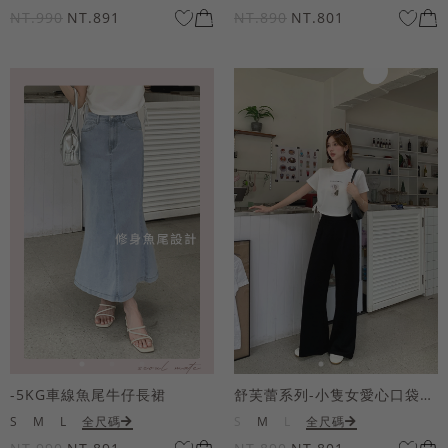
NT.990
NT.891
NT.890
NT.801
-5KG車線魚尾牛仔長裙
舒芙蕾系列-小隻女愛心口袋寬褲
S
M
L
全尺碼
S
M
L
全尺碼