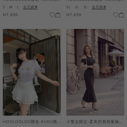
S
M
L
全尺碼
XL
2L
3L
全尺碼
NT.690
NT.690
HOOLOOLOO聯名-KUKU熊蝴蝶結短袖上衣
小隻女限定-柔美挖肩荷葉袖魚尾長洋裝