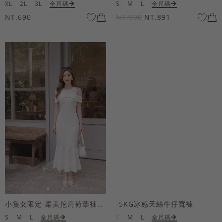
XL
2L
3L
全尺碼
S
M
L
全尺碼
NT.690
NT.990
NT.891
小隻女限定-柔美挖肩荷葉袖魚尾長洋裝
-5KG冰感天絲牛仔寬褲
S
M
L
全尺碼
S
M
L
全尺碼