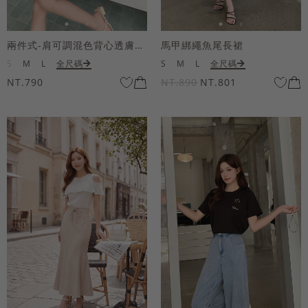
兩件式-肩可調混色背心透膚上衣套組
馬甲綁繩魚尾長裙
S
M
L
全尺碼
S
M
L
全尺碼
NT.790
NT.890
NT.801