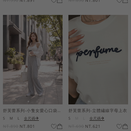
NT.990
NT.891
NT.890
NT.801
舒芙蕾系列-小隻女愛心口袋寬褲
舒芙蕾系列-立體繡線字母上衣
S
M
L
全尺碼
S
M
L
全尺碼
NT.890
NT.801
NT.690
NT.621