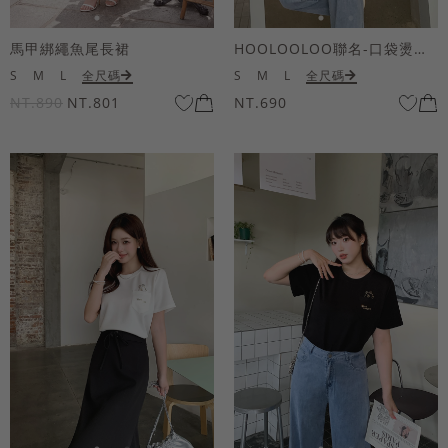
馬甲綁繩魚尾長裙
HOOLOOLOO聯名-口袋燙金KUKU熊短袖上衣
S
M
L
全尺碼
S
M
L
全尺碼
NT.890
NT.801
NT.690