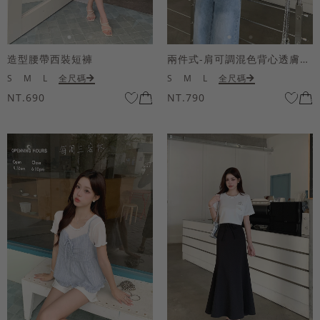
造型腰帶西裝短褲
兩件式-肩可調混色背心透膚上衣套組
S
M
L
全尺碼
S
M
L
全尺碼
NT.690
NT.790