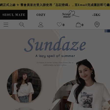
官網正式上線 ✨ 舊會員首次登入請使用「忘記密碼」，至Email完成重設即可
0
0
爆乳
背心
洋裝
舒芙蕾
小香風
透膚
小香
牛仔
襯衫
褲裙
牛仔裙
冰感
涼感