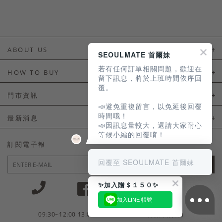
ABOUT US
SEOULMATE 首爾妹
若有任何訂單相關問題，歡迎在
About Us
HOW TO BUY
留下訊息，將於上班時間依序回
覆。
如何購買
門市資訊
📣避免重複留言，以免延後回覆
付款及配送
門市資訊
時間哦！
最新消息
📣因訊息量較大，還請大家耐心
會員常見問題
等候小編的回覆唷！
LINE官方會員活動
訂閱電子報
訂單常見問題
回覆至 SEOULMATE 首爾妹
JOIN
商品售後服務
✨加入贈＄１５０✨
電子發票
加入LINE 帳號
國外會員服務
09:30~12:00 13:00~18:30 / Mon - Fri(例假日除外)