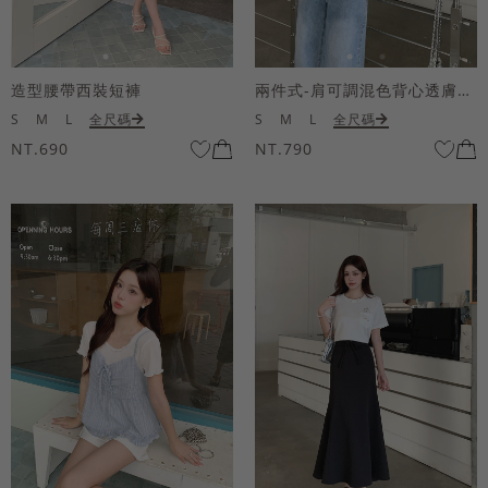
造型腰帶西裝短褲
兩件式-肩可調混色背心透膚上衣套組
S
M
L
全尺碼
S
M
L
全尺碼
NT.690
NT.790