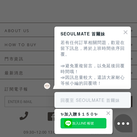
ABOUT US
SEOULMATE 首爾妹
若有任何訂單相關問題，歡迎在
About Us
HOW TO BUY
留下訊息，將於上班時間依序回
覆。
如何購買
門市資訊
📣避免重複留言，以免延後回覆
付款及配送
門市資訊
時間哦！
最新消息
📣因訊息量較大，還請大家耐心
會員常見問題
等候小編的回覆唷！
LINE官方會員活動
訂閱電子報
訂單常見問題
回覆至 SEOULMATE 首爾妹
JOIN
商品售後服務
✨加入贈＄１５０✨
電子發票
加入LINE 帳號
國外會員服務
09:30~12:00 13:00~18:30 / Mon - Fri(例假日除外)