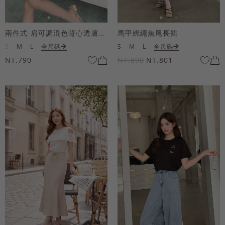
兩件式-肩可調混色背心透膚上衣套組
馬甲綁繩魚尾長裙
S
M
L
全尺碼
S
M
L
全尺碼
NT.790
NT.890
NT.801