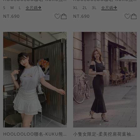
S
M
L
全尺碼
XL
2L
3L
全尺碼
NT.690
NT.690
HOOLOOLOO聯名-KUKU熊蝴蝶結短袖上衣
小隻女限定-柔美挖肩荷葉袖魚尾長洋裝