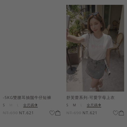
-5KG雙腰耳抽鬚牛仔短褲
舒芙蕾系列-可愛字母上衣
S
M
L
全尺碼
S
M
L
全尺碼
NT.690
NT.621
NT.690
NT.621