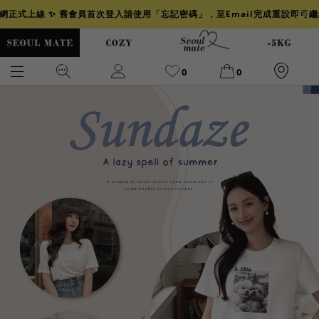
官網正式上線 ✨ 舊會員首次登入請使用「忘記密碼」，至Email完成重設即可
0
0
爆乳
背心
洋裝
舒芙蕾
小香風
透膚
小香
牛仔
襯衫
褲裙
牛仔裙
冰感
涼感