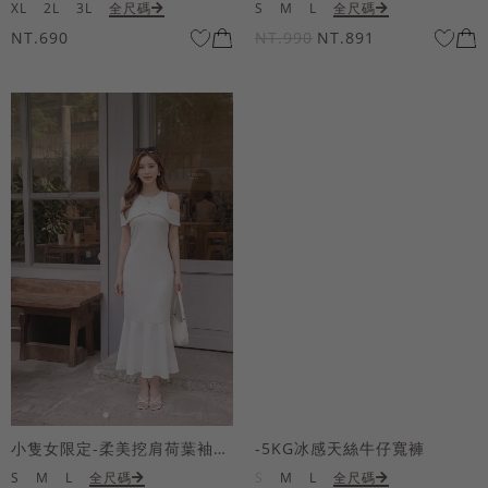
XL
2L
3L
全尺碼
S
M
L
全尺碼
NT.690
NT.990
NT.891
小隻女限定-柔美挖肩荷葉袖魚尾長洋裝
-5KG冰感天絲牛仔寬褲
S
M
L
全尺碼
S
M
L
全尺碼