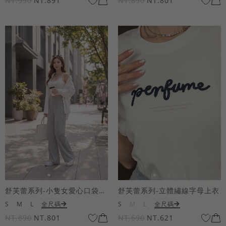
NT.990
NT.891
NT.890
NT.801
舒芙蕾系列-小隻女愛心口袋寬褲
舒芙蕾系列-立體繡線字母上衣
S
M
L
全尺碼
S
M
L
全尺碼
NT.890
NT.801
NT.690
NT.621