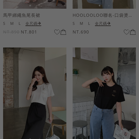
馬甲綁繩魚尾長裙
HOOLOOLOO聯名-口袋燙金KUKU熊短袖上衣
S
M
L
全尺碼
S
M
L
全尺碼
NT.890
NT.801
NT.690