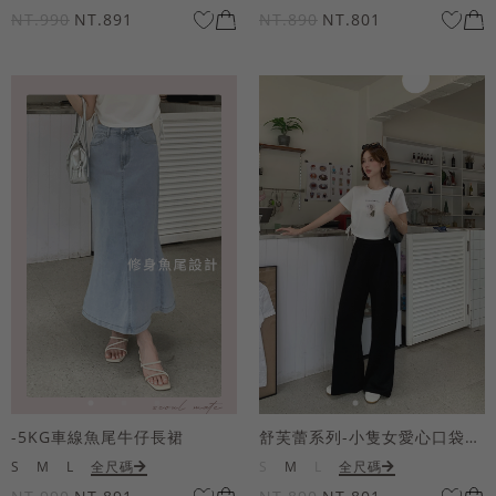
NT.990
NT.891
NT.890
NT.801
-5KG車線魚尾牛仔長裙
舒芙蕾系列-小隻女愛心口袋寬褲
S
M
L
全尺碼
S
M
L
全尺碼