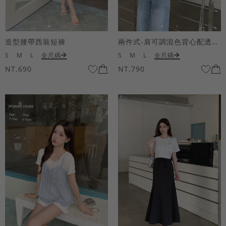
造型腰帶西裝短褲
兩件式-肩可調混色背心配透膚短袖上衣
S
M
L
全尺碼
S
M
L
全尺碼
NT.690
NT.790