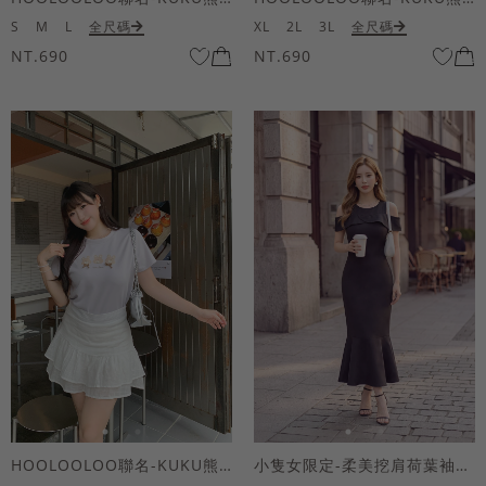
S
M
L
全尺碼
XL
2L
3L
全尺碼
NT.690
NT.690
HOOLOOLOO聯名-KUKU熊蝴蝶結短袖上衣
小隻女限定-柔美挖肩荷葉袖魚尾長洋裝