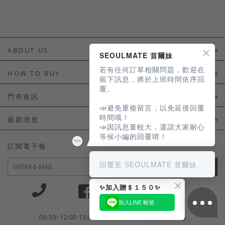
ABOUT US
SEOULMATE 首爾妹
若有任何訂單相關問題，歡迎在
About Us
HOW TO BUY
留下訊息，將於上班時間依序回
覆。
如何購買
門市資訊
📣避免重複留言，以免延後回覆
付款及配送
門市資訊
時間哦！
最新消息
📣因訊息量較大，還請大家耐心
會員常見問題
等候小編的回覆唷！
LINE官方會員活動
訂閱電子報
訂單常見問題
回覆至 SEOULMATE 首爾妹
JOIN
商品售後服務
✨加入贈＄１５０✨
電子發票
加入LINE 帳號
國外會員服務
09:30~12:00 13:00~18:30 / Mon - Fri(例假日除外)