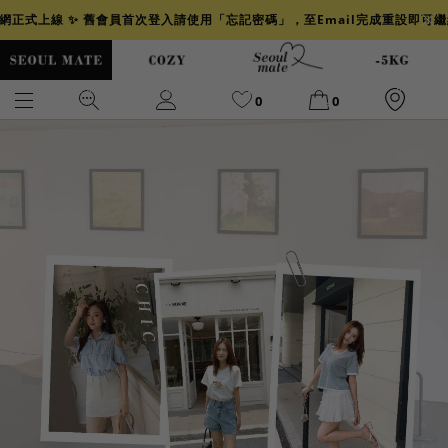
官網正式上線 ✨ 舊會員首次登入請使用「忘記密碼」，至Email完成重設即可
0
0
爆乳
背心
洋裝
舒芙蕾
小香風
透膚
小香
牛仔
襯衫
褲裙
牛仔裙
冰感
涼感