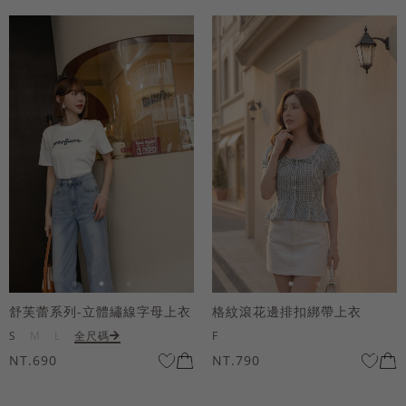
舒芙蕾系列-立體繡線字母上衣
格紋滾花邊排扣綁帶上衣
S
M
L
全尺碼
F
NT.690
NT.790