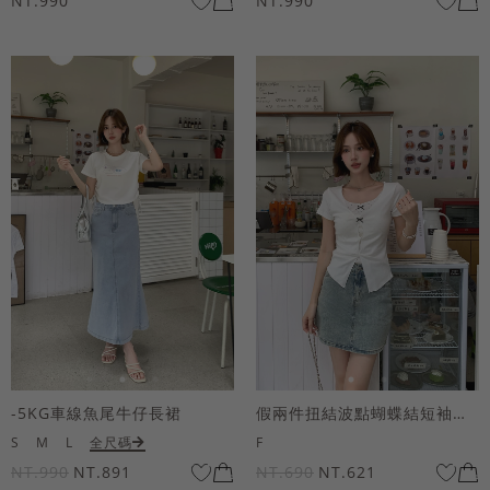
NT.990
NT.990
-5KG車線魚尾牛仔長裙
假兩件扭結波點蝴蝶結短袖上衣
S
M
L
全尺碼
F
NT.990
NT.891
NT.690
NT.621