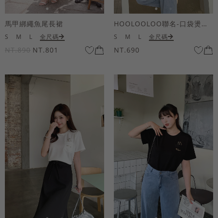
馬甲綁繩魚尾長裙
HOOLOOLOO聯名-口袋燙金KUKU熊短袖上衣
S
M
L
全尺碼
S
M
L
全尺碼
NT.890
NT.801
NT.690