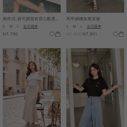
兩件式-肩可調混色背心配透膚短袖上衣
馬甲綁繩魚尾長裙
S
M
L
全尺碼
S
M
L
全尺碼
NT.790
NT.890
NT.801