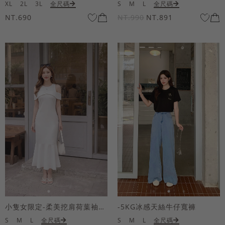
XL
2L
3L
全尺碼
S
M
L
全尺碼
NT.690
NT.990
NT.891
小隻女限定-柔美挖肩荷葉袖魚尾長洋裝
-5KG冰感天絲牛仔寬褲
S
M
L
全尺碼
S
M
L
全尺碼