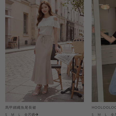
馬甲綁繩魚尾長裙
S
M
L
全尺碼
S
M
L
全