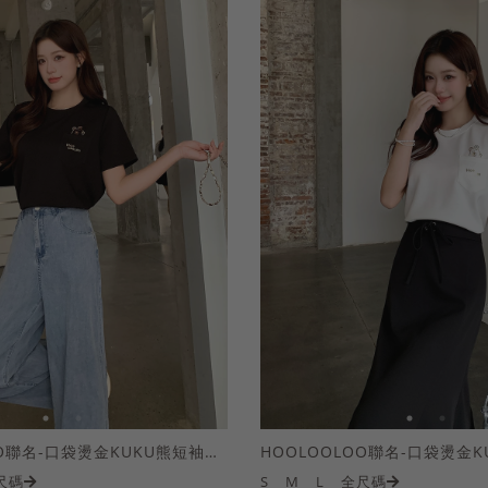
HOOLOOLOO聯名-口袋燙金KUKU熊短袖上衣
尺碼
S
M
L
全尺碼