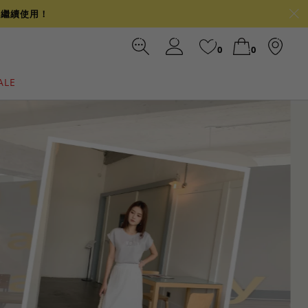
可繼續使用！
0
0
ALE
裙
冰感
涼感
前往結帳