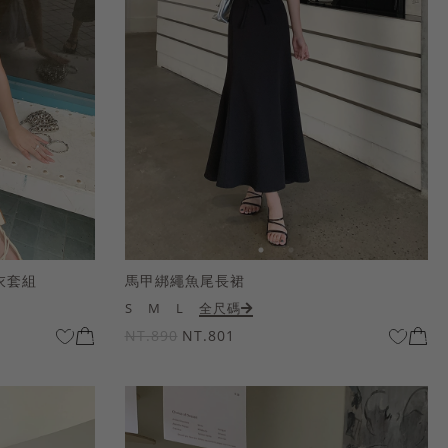
衣套組
馬甲綁繩魚尾長裙
S
M
L
全尺碼
NT.890
NT.801