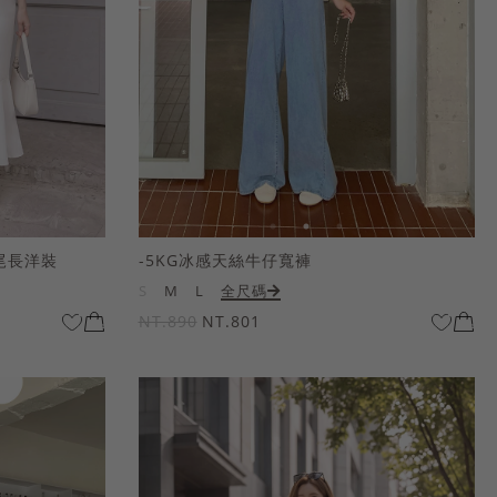
尾長洋裝
-5KG冰感天絲牛仔寬褲
S
M
L
全尺碼
NT.890
NT.801