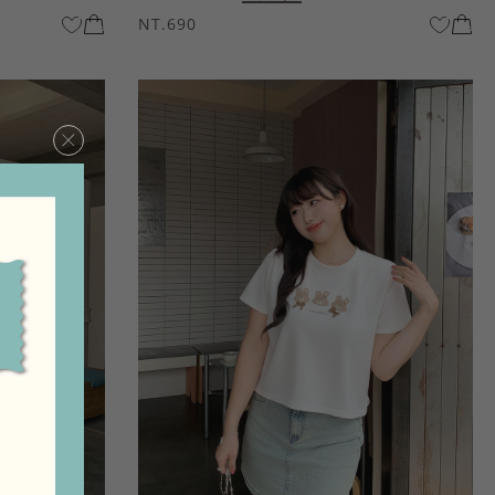
NT.690
×