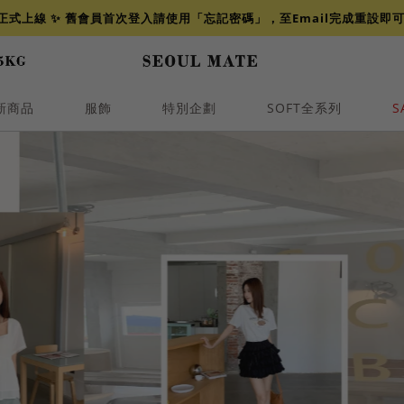
網正式上線 ✨ 舊會員首次登入請使用「忘記密碼」，至Email完成重設即
新商品
服飾
特別企劃
SOFT全系列
S
透膚
小香
牛仔
襯衫
褲裙
牛仔