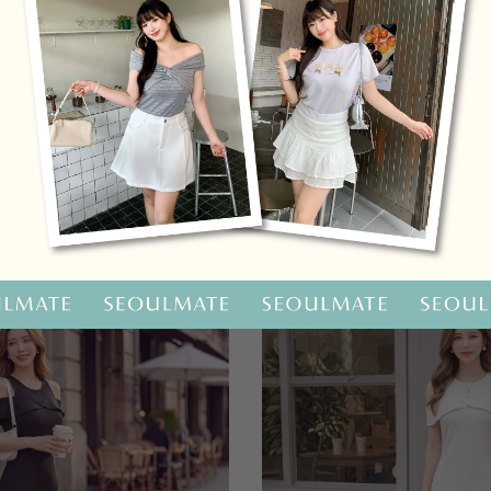
OO聯名-KUKU熊蝴蝶結短袖上衣
HOOLOOLOO聯名-KUKU
尺碼
S
M
L
全尺碼
NT.690