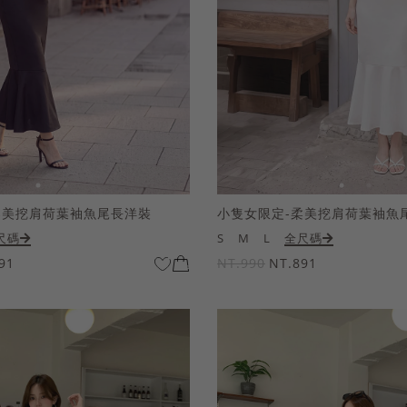
柔美挖肩荷葉袖魚尾長洋裝
小隻女限定-柔美挖肩荷葉袖魚
尺碼
S
M
L
全尺碼
91
NT.990
NT.891