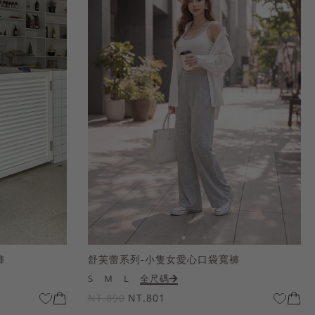
褲
舒芙蕾系列-小隻女愛心口袋寬褲
S
M
L
全尺碼
NT.890
NT.801