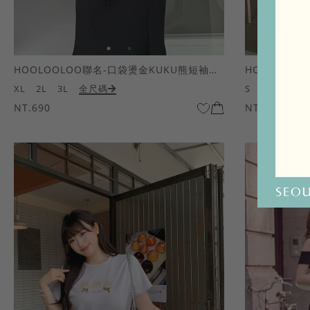
HOOLOOLOO聯名-口袋燙金KUKU熊短袖上衣
HOOLOOL
XL
2L
3L
全尺碼
S
M
L
全
NT.690
NT.690