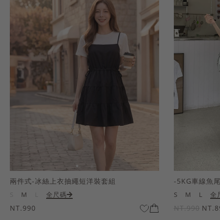
兩件式-冰絲上衣抽繩短洋裝套組
-5KG車線魚
S
M
L
全尺碼
S
M
L
全
NT.990
NT.990
NT.8