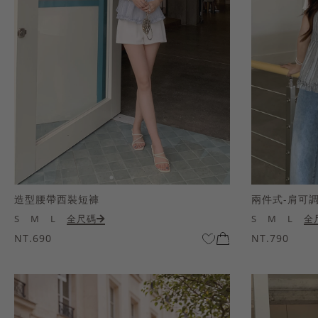
造型腰帶西裝短褲
兩件式-肩可
S
M
L
全尺碼
S
M
L
全
NT.690
NT.790