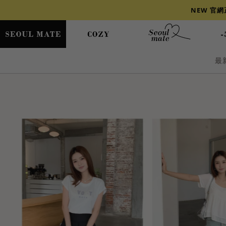
NEW 官
最
爆乳
背心
洋裝
舒芙蕾
小香風