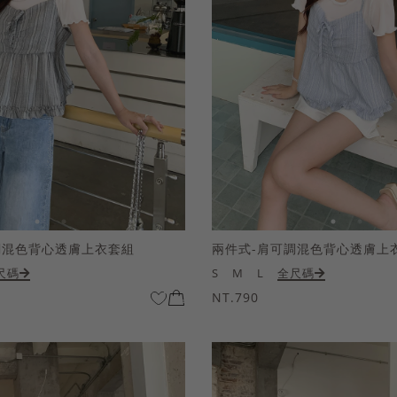
調混色背心透膚上衣套組
兩件式-肩可調混色背心透膚上
尺碼
S
M
L
全尺碼
NT.790