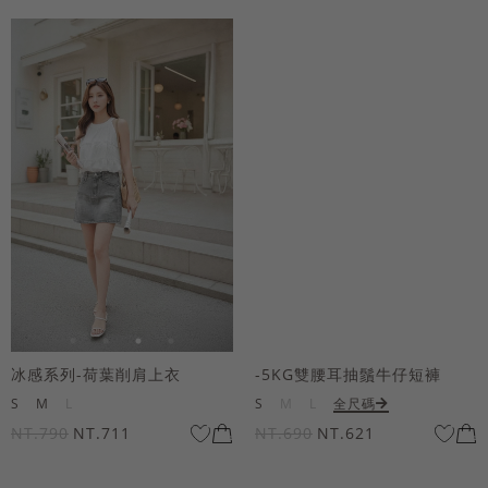
冰感系列-荷葉削肩上衣
-5KG雙腰耳抽鬚牛仔短褲
S
M
L
S
M
L
全尺碼
NT.790
NT.711
NT.690
NT.621