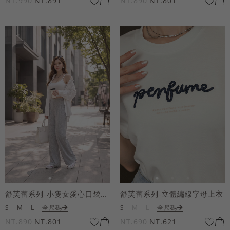
NT.990
NT.891
NT.890
NT.801
舒芙蕾系列-小隻女愛心口袋寬褲
舒芙蕾系列-立體繡線字母上衣
S
M
L
全尺碼
S
M
L
全尺碼
NT.890
NT.801
NT.690
NT.621