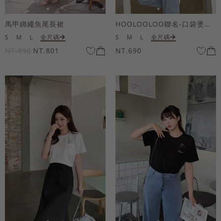
馬甲綁繩魚尾長裙
HOOLOOLOO聯名-口袋燙金KUKU熊短袖上衣
S
M
L
全尺碼
S
M
L
全尺碼
NT.890
NT.801
NT.690