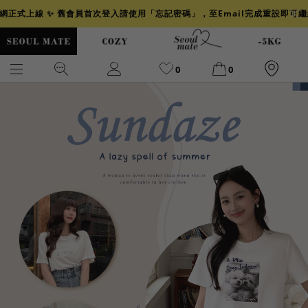
官網正式上線 ✨ 舊會員首次登入請使用「忘記密碼」，至Email完成重設即可
0
0
爆乳
背心
洋裝
舒芙蕾
小香風
透膚
小香
牛仔
襯衫
褲裙
牛仔裙
冰感
涼感