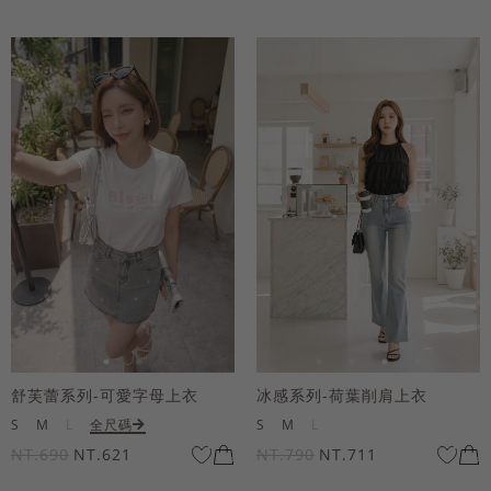
舒芙蕾系列-可愛字母上衣
冰感系列-荷葉削肩上衣
S
M
L
全尺碼
S
M
L
NT.690
NT.621
NT.790
NT.711