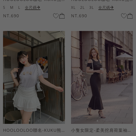
S
M
L
全尺碼
XL
2L
3L
全尺碼
NT.690
NT.690
HOOLOOLOO聯名-KUKU熊蝴蝶結短袖上衣
小隻女限定-柔美挖肩荷葉袖魚尾長洋裝