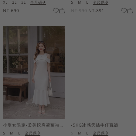
XL
2L
3L
全尺碼
S
M
L
全尺碼
NT.690
NT.990
NT.891
小隻女限定-柔美挖肩荷葉袖魚尾長洋裝
-5KG冰感天絲牛仔寬褲
S
M
L
全尺碼
S
M
L
全尺碼