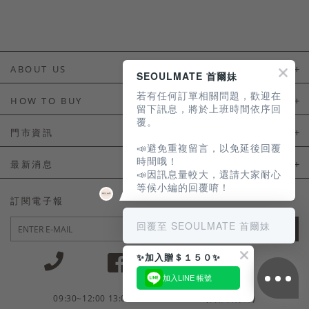
ABOUT US
SEOULMATE 首爾妹
若有任何訂單相關問題，歡迎在
About Us
HOW TO BUY
留下訊息，將於上班時間依序回
覆。
如何購買
門市資訊
📣避免重複留言，以免延後回覆
付款及配送
門市資訊
時間哦！
最新消息
📣因訊息量較大，還請大家耐心
會員常見問題
等候小編的回覆唷！
LINE官方會員活動
訂閱電子報
訂單常見問題
回覆至 SEOULMATE 首爾妹
JOIN
商品售後服務
✨加入贈＄１５０✨
電子發票
加入LINE 帳號
國外會員服務
09:30~12:00 13:00~18:30 / Mon - Fri(例假日除外)