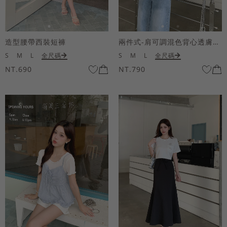
造型腰帶西裝短褲
兩件式-肩可調混色背心透膚上衣套組
S
M
L
全尺碼
S
M
L
全尺碼
NT.690
NT.790