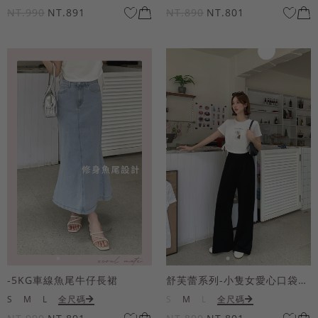
NT.990
NT.891
NT.890
NT.801
-5KG車線魚尾牛仔長裙
舒芙蕾系列-小隻女愛心口袋寬褲
S
M
L
全尺碼
S
M
L
全尺碼