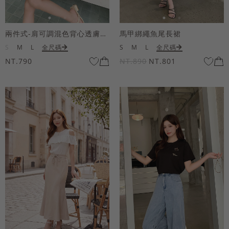
兩件式-肩可調混色背心透膚上衣套組
馬甲綁繩魚尾長裙
S
M
L
全尺碼
S
M
L
全尺碼
NT.790
NT.890
NT.801