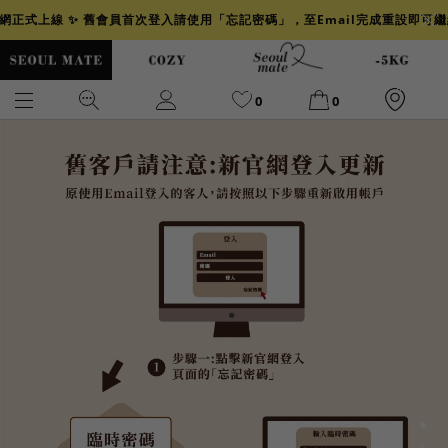
官網正式上線 ✨ 舊會員首次登入請使用「忘記密碼」，至Email完成重設即可
0
0
爆乳
背心
洋裝
舒芙蕾
小香風
透膚
小香
牛仔
襯衫
褲裙
牛仔裙
冰感
涼感