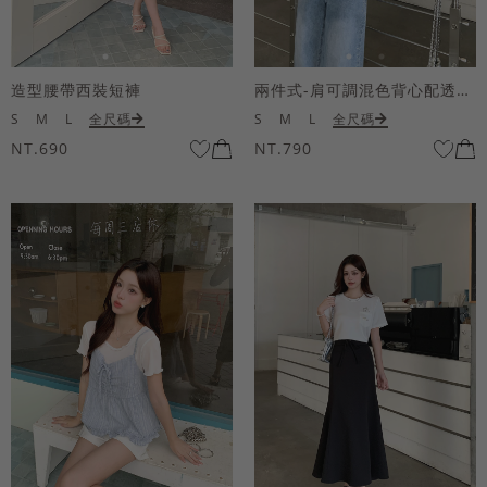
造型腰帶西裝短褲
兩件式-肩可調混色背心配透膚短袖上衣
S
M
L
全尺碼
S
M
L
全尺碼
NT.690
NT.790