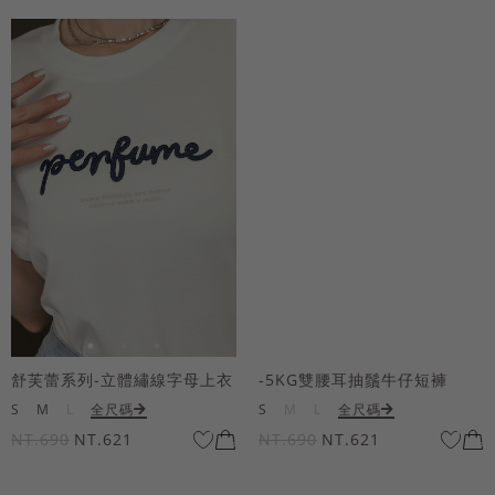
舒芙蕾系列-立體繡線字母上衣
-5KG雙腰耳抽鬚牛仔短褲
S
M
L
全尺碼
S
M
L
全尺碼
NT.690
NT.621
NT.690
NT.621