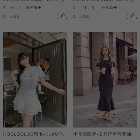
S
M
L
全尺碼
XL
2L
3L
全尺碼
NT.690
NT.690
HOOLOOLOO聯名-KUKU熊蝴蝶結短袖上衣
小隻女限定-柔美挖肩荷葉袖魚尾長洋裝