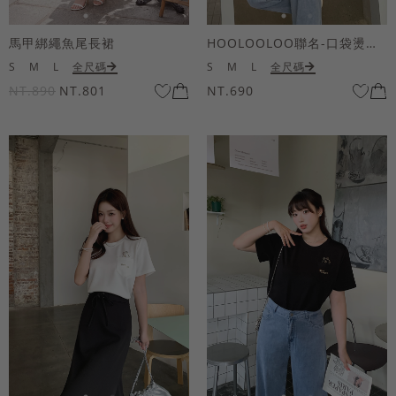
馬甲綁繩魚尾長裙
HOOLOOLOO聯名-口袋燙金KUKU熊短袖上衣
S
M
L
全尺碼
S
M
L
全尺碼
NT.890
NT.801
NT.690