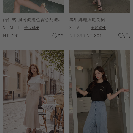
兩件式-肩可調混色背心配透膚短袖上衣
馬甲綁繩魚尾長裙
S
M
L
全尺碼
S
M
L
全尺碼
NT.790
NT.890
NT.801