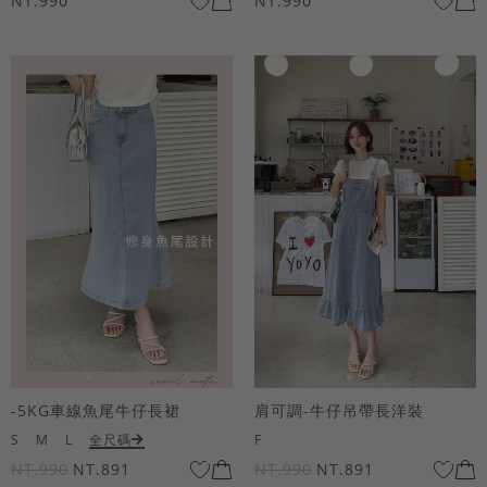
NT.990
NT.990
-5KG車線魚尾牛仔長裙
肩可調-牛仔吊帶長洋裝
S
M
L
全尺碼
F
NT.990
NT.891
NT.990
NT.891