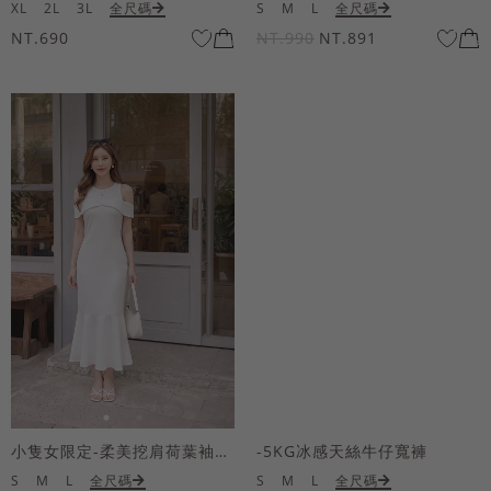
XL
2L
3L
全尺碼
S
M
L
全尺碼
NT.690
NT.990
NT.891
小隻女限定-柔美挖肩荷葉袖魚尾長洋裝
-5KG冰感天絲牛仔寬褲
S
M
L
全尺碼
S
M
L
全尺碼