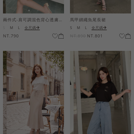
兩件式-肩可調混色背心透膚上衣套組
馬甲綁繩魚尾長裙
S
M
L
全尺碼
S
M
L
全尺碼
NT.790
NT.890
NT.801