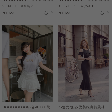
S
M
L
全尺碼
XL
2L
3L
全尺碼
NT.690
NT.690
HOOLOOLOO聯名-KUKU熊蝴蝶結短袖上衣
小隻女限定-柔美挖肩荷葉袖魚尾長洋裝