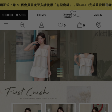
官網正式上線 ✨ 舊會員首次登入請使用「忘記密碼」，至Email完成重設即可
0
0
爆乳
背心
洋裝
舒芙蕾
小香風
透膚
小香
牛仔
襯衫
褲裙
牛仔裙
冰感
涼感