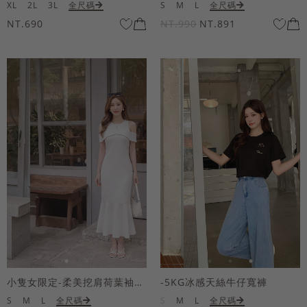
XL
2L
3L
全尺碼
S
M
L
全尺碼
NT.690
NT.990
NT.891
小隻女限定-柔美挖肩荷葉袖魚尾長洋裝
-5KG冰感天絲牛仔寬褲
S
M
L
全尺碼
S
M
L
全尺碼