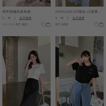
馬甲綁繩魚尾長裙
HOOLOOLOO聯名-口袋燙金KUKU熊短袖上衣
S
M
L
全尺碼
S
M
L
全尺碼
NT.890
NT.801
NT.690