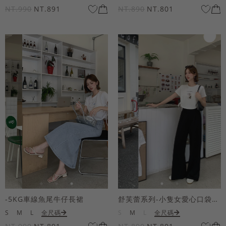
NT.990
NT.891
NT.890
NT.801
-5KG車線魚尾牛仔長裙
舒芙蕾系列-小隻女愛心口袋寬褲
S
M
L
全尺碼
S
M
L
全尺碼