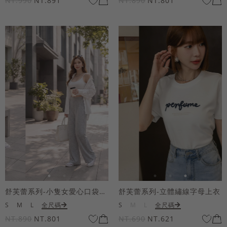
NT.990
NT.891
NT.890
NT.801
舒芙蕾系列-小隻女愛心口袋寬褲
舒芙蕾系列-立體繡線字母上衣
S
M
L
全尺碼
S
M
L
全尺碼
NT.890
NT.801
NT.690
NT.621