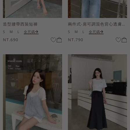
造型腰帶西裝短褲
兩件式-肩可調混色背心透膚上衣套組
S
M
L
全尺碼
S
M
L
全尺碼
NT.690
NT.790