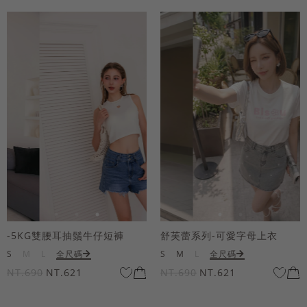
-5KG雙腰耳抽鬚牛仔短褲
舒芙蕾系列-可愛字母上衣
S
M
L
全尺碼
S
M
L
全尺碼
NT.690
NT.621
NT.690
NT.621