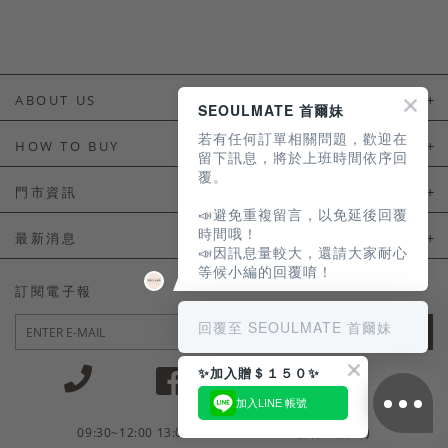
ABOUT US
SEOULMATE 首爾妹
若有任何訂單相關問題，歡迎在
About Us
HOW TO BUY
留下訊息，將於上班時間依序回
覆。
如何購買
門市資訊
📣避免重複留言，以免延後回覆
付款及配送
門市資訊
時間哦！
最新消息
📣因訊息量較大，還請大家耐心
會員常見問題
等候小編的回覆唷！
LINE官方會員活動
訂閱電子報
訂單常見問題
回覆至 SEOULMATE 首爾妹
JOIN
商品售後服務
✨加入贈＄１５０✨
電子發票
加入LINE 帳號
國外會員服務
09:30~12:00 13:00~18:30 / Mon - Fri(例假日除外)