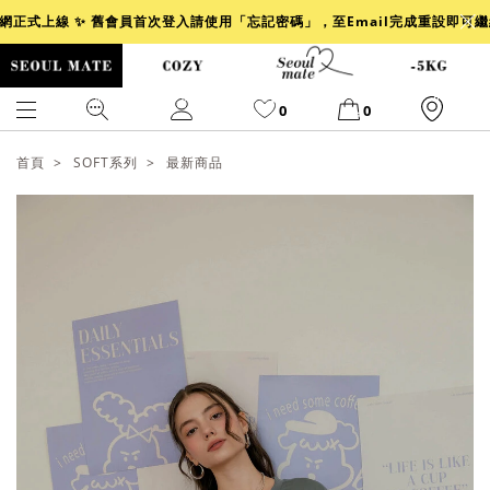
官網正式上線 ✨ 舊會員首次登入請使用「忘記密碼」，至Email完成重設即可
0
0
首頁
SOFT系列
最新商品
爆乳
背心
洋裝
舒芙蕾
小香風
透膚
小香
牛仔
襯衫
褲裙
牛仔裙
冰感
涼感