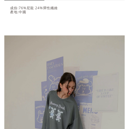
成份:76%尼龍 24%彈性纖維
產地:中國