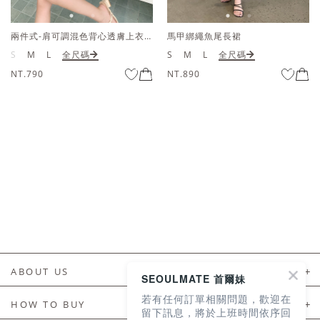
兩件式-肩可調混色背心透膚上衣套組
馬甲綁繩魚尾長裙
S
M
L
全尺碼
S
M
L
全尺碼
NT.790
NT.890
ABOUT US
SEOULMATE 首爾妹
若有任何訂單相關問題，歡迎在
About Us
HOW TO BUY
留下訊息，將於上班時間依序回