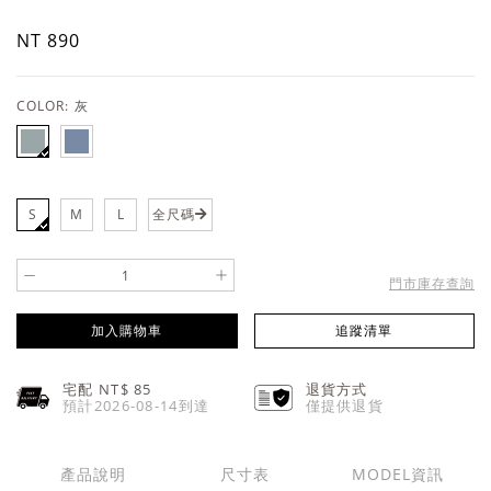
NT 890
COLOR:
灰
S
M
L
全尺碼
-
+
門市庫存查詢
加入購物車
追蹤清單
宅配 NT$
85
退貨方式
預計2026-08-14到達
僅提供退貨
產品說明
尺寸表
MODEL資訊