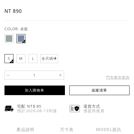
NT 890
COLOR:
灰藍
S
M
L
全尺碼
-
+
門市庫存查詢
加入購物車
追蹤清單
宅配 NT$
85
退貨方式
預計2026-08-13到達
僅提供退貨
產品說明
尺寸表
MODEL資訊