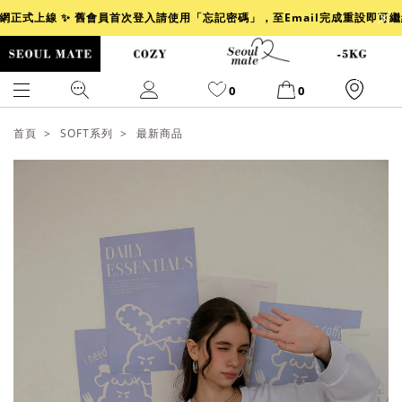
官網正式上線 ✨ 舊會員首次登入請使用「忘記密碼」，至Email完成重設即可
0
0
首頁
SOFT系列
最新商品
爆乳
背心
洋裝
舒芙蕾
小香風
透膚
小香
牛仔
襯衫
褲裙
牛仔裙
冰感
涼感