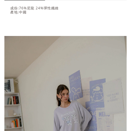
成份:76%尼龍 24%彈性纖維
產地:中國