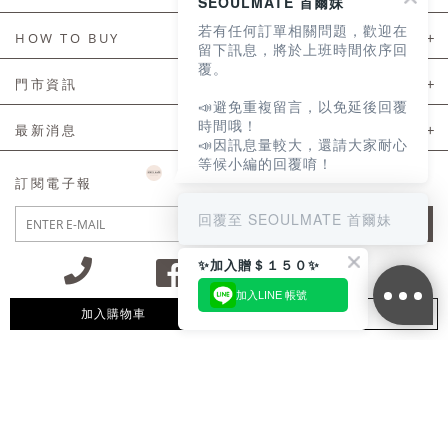
SEOULMATE 首爾妹
若有任何訂單相關問題，歡迎在
About Us
HOW TO BUY
留下訊息，將於上班時間依序回
覆。
如何購買
門市資訊
📣避免重複留言，以免延後回覆
付款及配送
門市資訊
時間哦！
最新消息
📣因訊息量較大，還請大家耐心
會員常見問題
等候小編的回覆唷！
LINE官方會員活動
訂閱電子報
訂單常見問題
回覆至 SEOULMATE 首爾妹
JOIN
商品售後服務
✨加入贈＄１５０✨
電子發票
加入LINE 帳號
國外會員服務
加入購物車
追蹤清單
09:30~12:00 13:00~18:30 / Mon - Fri(例假日除外)
會員制度優惠折扣
客服專線 02-2302-0197
隱私權聲明
付款方式/接受的付款類型
會員服務條款
統一編號：85029669 / 營業人名稱：首爾妹服裝有限公司