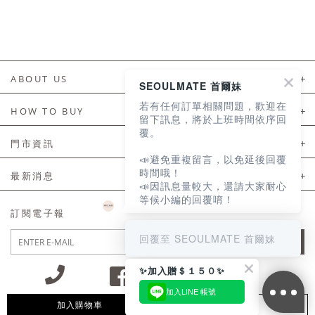
ABOUT US
SEOULMATE 首爾妹
若有任何訂單相關問題，歡迎在
About Us
HOW TO BUY
留下訊息，將於上班時間依序回
覆。
如何購買
門市資訊
📣避免重複留言，以免延後回覆
付款及配送
門市資訊
時間哦！
最新消息
📣因訊息量較大，還請大家耐心
會員常見問題
等候小編的回覆唷！
LINE官方會員活動
訂閱電子報
訂單常見問題
回覆至 SEOULMATE 首爾妹
JOIN
商品售後服務
✨加入贈＄１５０✨
電子發票
加入LINE 帳號
國外會員服務
加入購物車
追蹤清單
09:30~12:00 13:00~18:30 / Mon - Fri(例假日除外)