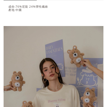
成份:76%尼龍 24%彈性纖維
產地:中國