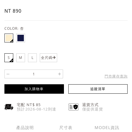
NT 890
COLOR:
杏
S
M
L
全尺碼
-
+
門市庫存查詢
加入購物車
追蹤清單
宅配 NT$
85
退貨方式
預計2026-08-12到達
僅提供退貨
產品說明
尺寸表
MODEL資訊