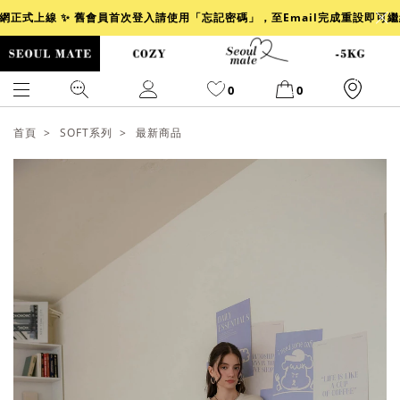
官網正式上線 ✨ 舊會員首次登入請使用「忘記密碼」，至Email完成重設即可
0
0
首頁
SOFT系列
最新商品
爆乳
背心
洋裝
舒芙蕾
小香風
透膚
小香
牛仔
襯衫
褲裙
牛仔裙
冰感
涼感