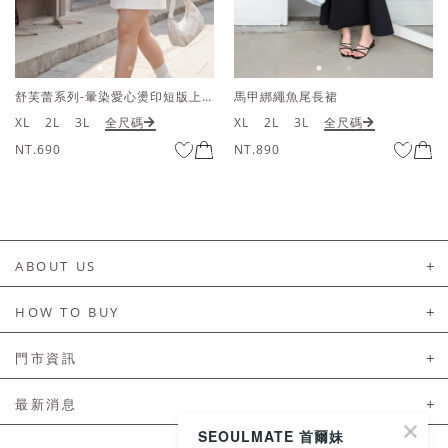
舒芙蕾系列-暈染愛心燙印短版上衣
馬甲綁繩魚尾長裙
XL
2L
3L
全尺碼
XL
2L
3L
全尺碼
NT.690
NT.890
ABOUT US
About Us
HOW TO BUY
如何購買
門市資訊
付款及配送
門市資訊
最新消息
會員常見問題
SEOULMATE 首爾妹
LINE官方會員活動