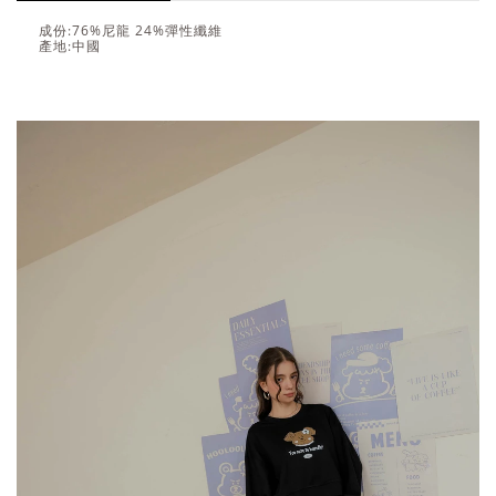
成份:76%尼龍 24%彈性纖維
產地:中國