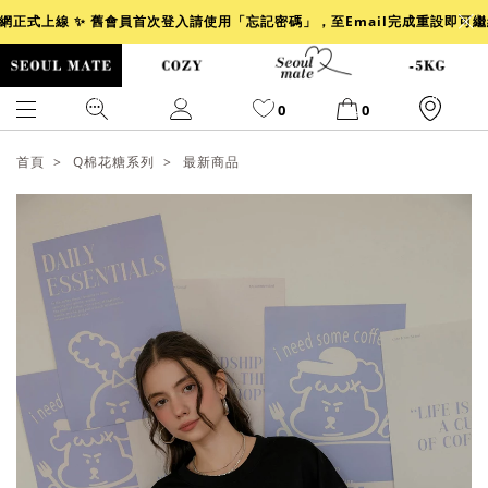
官網正式上線 ✨ 舊會員首次登入請使用「忘記密碼」，至Email完成重設即可
0
0
首頁
Q棉花糖系列
最新商品
爆乳
背心
洋裝
舒芙蕾
小香風
透膚
小香
牛仔
襯衫
褲裙
牛仔裙
冰感
涼感