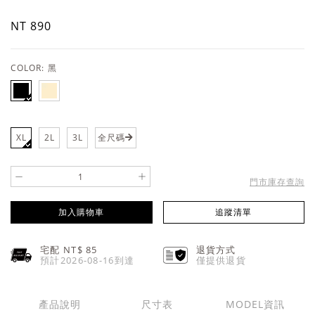
NT 890
COLOR:
黑
XL
2L
3L
全尺碼
-
+
門市庫存查詢
加入購物車
追蹤清單
宅配 NT$
85
退貨方式
預計2026-08-16到達
僅提供退貨
產品說明
尺寸表
MODEL資訊