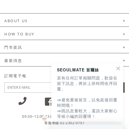
ABOUT US
About Us
HOW TO BUY
如何購買
門市資訊
付款及配送
門市資訊
最新消息
會員常見問題
SEOULMATE 首爾妹
LINE官方會員活動
訂閱電子報
若有任何訂單相關問題，歡迎在
訂單常見問題
留下訊息，將於上班時間依序回
JOIN
覆。
商品售後服務
📣避免重複留言，以免延後回覆
電子發票
時間哦！
📣因訊息量較大，還請大家耐心
國外會員服務
等候小編的回覆唷！
09:30~12:00 13:00~18:30 / Mon - Fri(例假日除外)
會員制度優惠折扣
客服專線 02-2302-0197