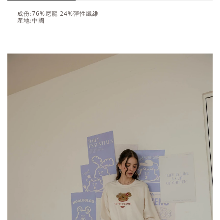
成份:76%尼龍 24%彈性纖維
產地:中國