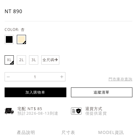
NT 890
COLOR:
杏
XL
2L
3L
全尺碼
-
+
門市庫存查詢
加入購物車
追蹤清單
宅配 NT$
85
退貨方式
預計2026-08-13到達
僅提供退貨
產品說明
尺寸表
MODEL資訊