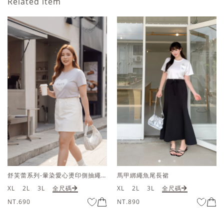
Related item
舒芙蕾系列-暈染愛心燙印側抽繩短版上衣
馬甲綁繩魚尾長裙
XL
2L
3L
全尺碼
XL
2L
3L
全尺碼
NT.690
NT.890