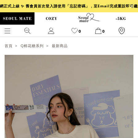
官網正式上線 ✨ 舊會員首次登入請使用「忘記密碼」，至Email完成重設即可
0
0
首頁
Q棉花糖系列
最新商品
爆乳
背心
洋裝
舒芙蕾
小香風
透膚
小香
牛仔
襯衫
褲裙
牛仔裙
冰感
涼感