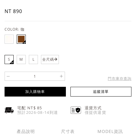
NT 890
COLOR:
咖
S
M
L
全尺碼
-
+
門市庫存查詢
加入購物車
追蹤清單
宅配 NT$
85
退貨方式
預計2026-08-14到達
僅提供退貨
產品說明
尺寸表
MODEL資訊