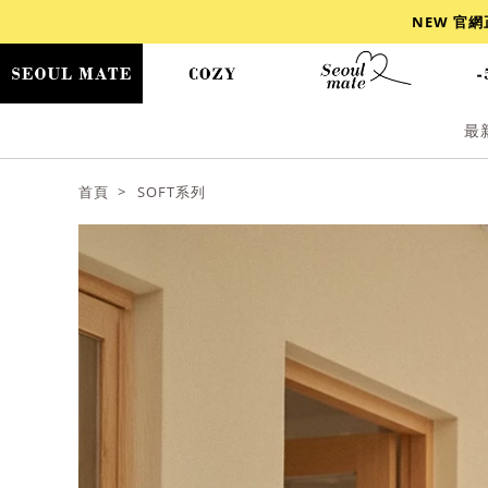
NEW 官
最
爆乳
背心
洋裝
舒芙蕾
小香風
首頁
SOFT系列