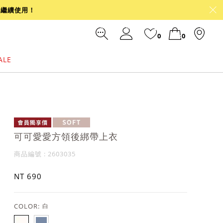
可繼續使用！
0
0
ALE
裙
冰感
涼感
前往結帳
可可愛愛方領後綁帶上衣
商品編號 : 2603035
NT 690
COLOR:
白