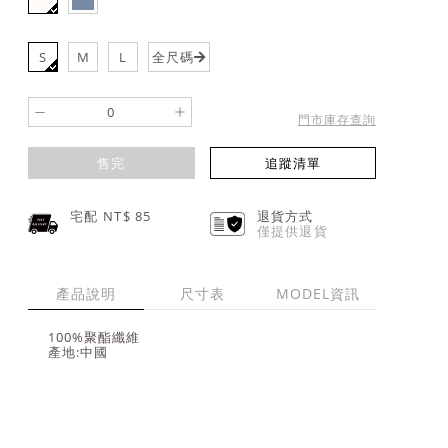
S
M
L
全尺碼
-
+
門市庫存查詢
售完
追蹤清單
宅配 NT$
85
退貨方式
僅提供退貨
產品說明
尺寸表
MODEL資訊
100%聚酯纖維
產地:中國