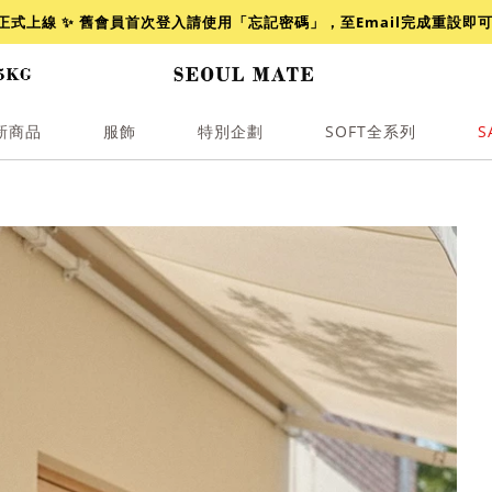
網正式上線 ✨ 舊會員首次登入請使用「忘記密碼」，至Email完成重設即
新商品
服飾
特別企劃
SOFT全系列
S
透膚
小香
牛仔
襯衫
褲裙
牛仔