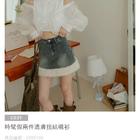
時髦假兩件透膚扭結襯衫
商品編號 : 2509106