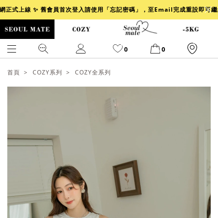
官網正式上線 ✨ 舊會員首次登入請使用「忘記密碼」，至Email完成重設即可
0
0
首頁
COZY系列
COZY全系列
爆乳
背心
洋裝
舒芙蕾
小香風
透膚
小香
牛仔
襯衫
褲裙
牛仔裙
冰感
涼感