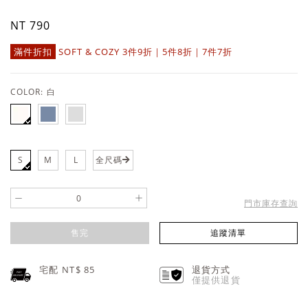
NT 790
滿件折扣
SOFT & COZY 3件9折｜5件8折｜7件7折
COLOR:
白
S
M
L
全尺碼
-
+
門市庫存查詢
售完
追蹤清單
宅配 NT$
85
退貨方式
僅提供退貨