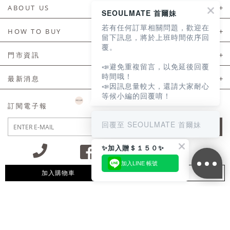
ABOUT US
SEOULMATE 首爾妹
若有任何訂單相關問題，歡迎在
About Us
HOW TO BUY
留下訊息，將於上班時間依序回
覆。
如何購買
門市資訊
📣避免重複留言，以免延後回覆
付款及配送
門市資訊
時間哦！
最新消息
📣因訊息量較大，還請大家耐心
會員常見問題
等候小編的回覆唷！
LINE官方會員活動
訂閱電子報
訂單常見問題
回覆至 SEOULMATE 首爾妹
JOIN
商品售後服務
✨加入贈＄１５０✨
電子發票
加入LINE 帳號
國外會員服務
加入購物車
追蹤清單
09:30~12:00 13:00~18:30 / Mon - Fri(例假日除外)
會員制度優惠折扣
客服專線 02-2302-0197
隱私權聲明
付款方式/接受的付款類型
會員服務條款